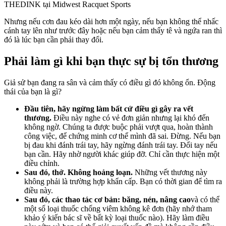
THEDINK tại Midwest Racquet Sports
Nhưng nếu cơn đau kéo dài hơn một ngày, nếu bạn không thể nhấc
cánh tay lên như trước đây hoặc nếu bạn cảm thấy tê và ngứa ran thì
đó là lúc bạn cần phải thay đổi.
Phải làm gì khi bạn thực sự bị tổn thương
Giả sử bạn đang ra sân và cảm thấy có điều gì đó không ổn. Động
thái của bạn là gì?
Đầu tiên, hãy ngừng làm bất cứ điều gì gây ra vết
thương.
Điều này nghe có vẻ đơn giản nhưng lại khó đến
không ngờ. Chúng ta được buộc phải vượt qua, hoàn thành
công việc, để chứng minh cơ thể mình đã sai. Đừng. Nếu bạn
bị đau khi đánh trái tay, hãy ngừng đánh trái tay. Đổi tay nếu
bạn cần. Hãy nhờ người khác giúp đỡ. Chỉ cần thực hiện một
điều chỉnh.
Sau đó, thở. Không hoảng loạn.
Những vết thương này
không phải là trường hợp khẩn cấp. Bạn có thời gian để tìm ra
điều này.
Sau đó, các thao tác cơ bản: băng, nén, nâng cao
và có thể
một số loại thuốc chống viêm không kê đơn (hãy nhớ tham
khảo ý kiến ​​bác sĩ về bất kỳ loại thuốc nào). Hãy làm điều