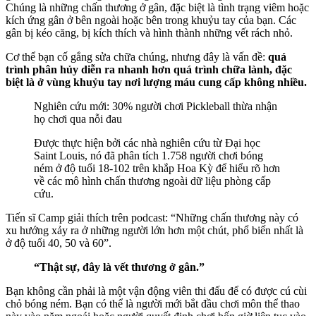
Chúng là những chấn thương ở gân, đặc biệt là tình trạng viêm hoặc
kích ứng gân ở bên ngoài hoặc bên trong khuỷu tay của bạn. Các
gân bị kéo căng, bị kích thích và hình thành những vết rách nhỏ.
Cơ thể bạn cố gắng sửa chữa chúng, nhưng đây là vấn đề:
quá
trình phân hủy diễn ra nhanh hơn quá trình chữa lành, đặc
biệt là ở vùng khuỷu tay nơi lượng máu cung cấp không nhiều.
Nghiên cứu mới: 30% người chơi Pickleball thừa nhận
họ chơi qua nỗi đau
Được thực hiện bởi các nhà nghiên cứu từ Đại học
Saint Louis, nó đã phân tích 1.758 người chơi bóng
ném ở độ tuổi 18-102 trên khắp Hoa Kỳ để hiểu rõ hơn
về các mô hình chấn thương ngoài dữ liệu phòng cấp
cứu.
Tiến sĩ Camp giải thích trên podcast: “Những chấn thương này có
xu hướng xảy ra ở những người lớn hơn một chút, phổ biến nhất là
ở độ tuổi 40, 50 và 60”.
“Thật sự, đây là vết thương ở gân.”
Bạn không cần phải là một vận động viên thi đấu để có được cú cùi
chỏ bóng ném. Bạn có thể là người mới bắt đầu chơi môn thể thao