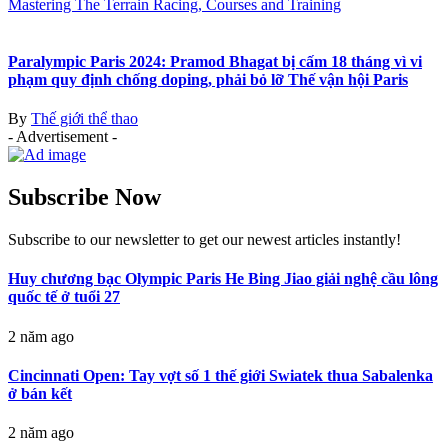
Mastering The Terrain Racing, Courses and Training
Paralympic Paris 2024: Pramod Bhagat bị cấm 18 tháng vì vi
phạm quy định chống doping, phải bỏ lỡ Thế vận hội Paris
By
Thế giới thể thao
- Advertisement -
Subscribe Now
Subscribe to our newsletter to get our newest articles instantly!
Huy chương bạc Olympic Paris He Bing Jiao giải nghệ cầu lông
quốc tế ở tuổi 27
2 năm ago
Cincinnati Open: Tay vợt số 1 thế giới Swiatek thua Sabalenka
ở bán kết
2 năm ago