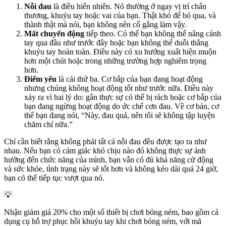
Nỗi đau
là điều hiển nhiên. Nó thường ở ngay vị trí chấn
thương, khuỷu tay hoặc vai của bạn. Thật khó để bỏ qua, và
thành thật mà nói, bạn không nên cố gắng làm vậy.
Mất chuyển động
tiếp theo. Có thể bạn không thể nâng cánh
tay qua đầu như trước đây hoặc bạn không thể duỗi thẳng
khuỷu tay hoàn toàn. Điều này có xu hướng xuất hiện muộn
hơn một chút hoặc trong những trường hợp nghiêm trọng
hơn.
Điểm yếu
là cái thứ ba. Cơ bắp của bạn đang hoạt động
nhưng chúng không hoạt động tốt như trước nữa. Điều này
xảy ra vì hai lý do: gân thực sự có thể bị rách hoặc cơ bắp của
bạn đang ngừng hoạt động do ức chế cơn đau. Về cơ bản, cơ
thể bạn đang nói, “Này, đau quá, nên tôi sẽ không tập luyện
chăm chỉ nữa.”
Chỉ cần biết rằng không phải tất cả nỗi đau đều được tạo ra như
nhau. Nếu bạn có cảm giác khó chịu nào đó không thực sự ảnh
hưởng đến chức năng của mình, bạn vẫn có đủ khả năng cử động
và sức khỏe, tình trạng này sẽ tốt hơn và không kéo dài quá 24 giờ,
bạn có thể tiếp tục vượt qua nó.
💡
Nhận giảm giá 20% cho một số thiết bị chơi bóng ném, bao gồm cả
dụng cụ hỗ trợ phục hồi khuỷu tay khi chơi bóng ném, với mã