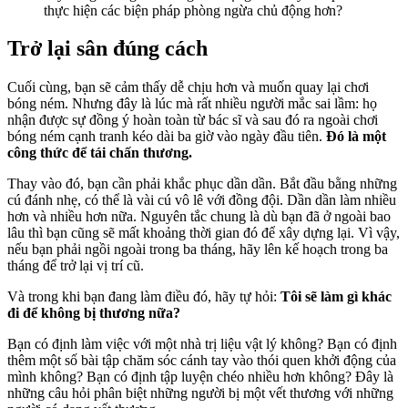
thực hiện các biện pháp phòng ngừa chủ động hơn?
Trở lại sân đúng cách
Cuối cùng, bạn sẽ cảm thấy dễ chịu hơn và muốn quay lại chơi
bóng ném. Nhưng đây là lúc mà rất nhiều người mắc sai lầm: họ
nhận được sự đồng ý hoàn toàn từ bác sĩ và sau đó ra ngoài chơi
bóng ném cạnh tranh kéo dài ba giờ vào ngày đầu tiên.
Đó là một
công thức để tái chấn thương.
Thay vào đó, bạn cần phải khắc phục dần dần. Bắt đầu bằng những
cú đánh nhẹ, có thể là vài cú vô lê với đồng đội. Dần dần làm nhiều
hơn và nhiều hơn nữa. Nguyên tắc chung là dù bạn đã ở ngoài bao
lâu thì bạn cũng sẽ mất khoảng thời gian đó để xây dựng lại. Vì vậy,
nếu bạn phải ngồi ngoài trong ba tháng, hãy lên kế hoạch trong ba
tháng để trở lại vị trí cũ.
Và trong khi bạn đang làm điều đó, hãy tự hỏi:
Tôi sẽ làm gì khác
đi để không bị thương nữa?
Bạn có định làm việc với một nhà trị liệu vật lý không? Bạn có định
thêm một số bài tập chăm sóc cánh tay vào thói quen khởi động của
mình không? Bạn có định tập luyện chéo nhiều hơn không? Đây là
những câu hỏi phân biệt những người bị một vết thương với những