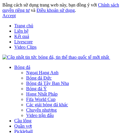
Bằng cách sử dụng trang web này, bạn đồng ý với
Chính sách
quyền riêng tư
và
Điều khoản sử dụng
.
Accept
Trang chủ
Liên hệ
Kết quả
Livescore
Video Clips
Bóng đá
Ngoại Hạng Anh
Bóng đá Đức
Bóng đá Tây Ban Nha
Bóng đá Ý
Hạng Nhất Pháp
Fifa World Cup
Các giải bóng đá khác
Chuyển nhượng
Video trận đấu
Cầu lông
Quần vợt
Pickleball