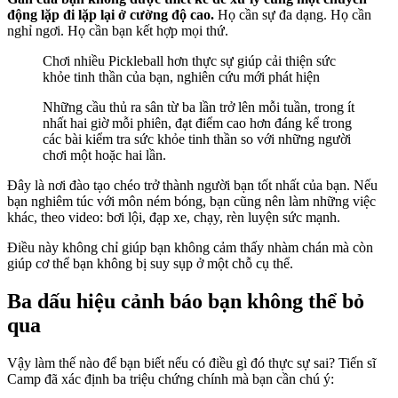
động lặp đi lặp lại ở cường độ cao.
Họ cần sự đa dạng. Họ cần
nghỉ ngơi. Họ cần bạn kết hợp mọi thứ.
Chơi nhiều Pickleball hơn thực sự giúp cải thiện sức
khỏe tinh thần của bạn, nghiên cứu mới phát hiện
Những cầu thủ ra sân từ ba lần trở lên mỗi tuần, trong ít
nhất hai giờ mỗi phiên, đạt điểm cao hơn đáng kể trong
các bài kiểm tra sức khỏe tinh thần so với những người
chơi một hoặc hai lần.
Đây là nơi đào tạo chéo trở thành người bạn tốt nhất của bạn. Nếu
bạn nghiêm túc với môn ném bóng, bạn cũng nên làm những việc
khác, theo video: bơi lội, đạp xe, chạy, rèn luyện sức mạnh.
Điều này không chỉ giúp bạn không cảm thấy nhàm chán mà còn
giúp cơ thể bạn không bị suy sụp ở một chỗ cụ thể.
Ba dấu hiệu cảnh báo bạn không thể bỏ
qua
Vậy làm thế nào để bạn biết nếu có điều gì đó thực sự sai? Tiến sĩ
Camp đã xác định ba triệu chứng chính mà bạn cần chú ý: