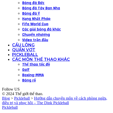
Bóng đá Đức
Bóng đá Tây Ban Nha
Bóng đá Ý
Hạng Nhất Pháp
Fifa World Cup
Các giải bóng đá khác
Chuyển nhượng
Video trận đấu
CẦU LÔNG
QUẦN VỢT
PICKLEBALL
CÁC MÔN THỂ THAO KHÁC
Thể thao tốc độ
Golf
Boxing-MMA
Bóng rổ
Follow US
© 2024 Thế giới thể thao.
Blog
>
Pickleball
>
Hướng dẫn chuyên môn về cách phòng ngừa,
điều trị và phục hồi – The Dink Pickleball
Pickleball