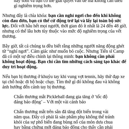
này sớm và bạn có thể giải quyết vấn đề mà không cần điều
gì nghiêm trọng hơn.
Nhưng đây là chìa khóa:
bạn cần nghỉ ngơi cho đến khi không
còn đau đớn, bạn có thể cử động trở lại và lấy lại toàn bộ sức
lực.
Đối với hầu hết mọi người, thời gian đó ít nhất là 24 đến 48 giờ,
nhưng có thể lâu hơn tùy thuộc vào mức độ nghiêm trọng của vết
thương.
Bây giờ, tất cả chúng ta đều biết rằng những người năng động ghét
từ “nghỉ ngơi”. Cảm giác như muốn bỏ cuộc. Nhưng Tiến sĩ Camp
đã có một sự điều chỉnh lại thông minh:
bạn không cần phải
không hoạt động. Bạn chỉ cần tìm những cách sáng tạo khác để
duy trì hoạt động.
Nếu bạn bị thương ở khuỷu tay khi vung vợt tennis, hãy thử đạp xe
tại chỗ hoặc đi bộ hoặc chạy. Tìm thứ gì đó không đau và không
ảnh hưởng đến cánh tay bị thương.
Chấn thương mắt Pickleball đang gia tăng ở ‘tốc độ
đáng báo động’ – Với một vài cảnh báo
Chấn thương mắt trên sân đã tăng đột biến trong vài
năm qua. Đây có phải là sản phẩm phụ không thể tránh
khỏi của sự phổ biến đang bùng nổ của món dưa chua
hay bằng chứng mới đáng báo động cho thấy cần phải