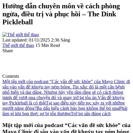
Hướng dẫn chuyên môn về cách phòng
ngừa, điều trị và phục hồi – The Dink
Pickleball
Last updated: 01/11/2025 2:36 Sáng
Thế giới thể thao
15 Min Read
Share
Contents
Một tập mới của podcast “Các vấn đề sức khỏe” của Mayo Clinic đi
sâu vào vấn đề khuỷu tay ném bóng. Tin xấu: đó là một căn bệnh
phổ biến và dai dẳng. Nhưng hãy yên tâm rằng sẽ có cách thông
minh để vượt qua chuyện đó và quay trở lại tòa án.
Vấn đề khuỷu
tay Pickleball là có thật
Tại sao điều này tiếp tục xảy ra với những
người năng động?
Ba dấu hiệu cảnh báo bạn không thể bỏ qua
Phải
làm gì khi bạn thực sự bị tổn thương
Trở lại sân đúng cách
Một tập mới của podcast “Các vấn đề sức khỏe” của
Mayo Clinic đi sâu vào vấn đề khuỷu tay ném bóng.