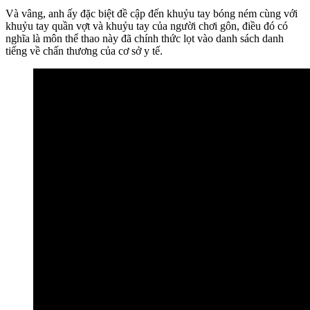
Và vâng, anh ấy đặc biệt đề cập đến khuỷu tay bóng ném cùng với
khuỷu tay quần vợt và khuỷu tay của người chơi gôn, điều đó có
nghĩa là môn thể thao này đã chính thức lọt vào danh sách danh
tiếng về chấn thương của cơ sở y tế.