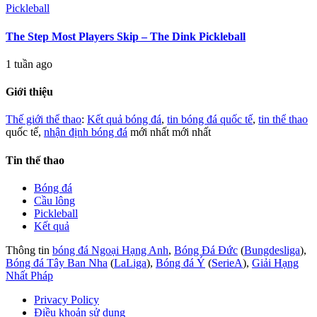
Pickleball
The Step Most Players Skip – The Dink Pickleball
1 tuần ago
Giới thiệu
Thế giới thể thao
:
Kết quả bóng đá
,
tin bóng đá quốc tế
,
tin thể thao
quốc tế,
nhận định bóng đá
mới nhất mới nhất
Tin thế thao
Bóng đá
Cầu lông
Pickleball
Kết quả
Thông tin
bóng đá Ngoại Hạng Anh
,
Bóng Đá Đức
(
Bungdesliga
),
Bóng đá Tây Ban Nha
(
LaLiga
),
Bóng đá Ý
(
SerieA
),
Giải Hạng
Nhất Pháp
Privacy Policy
Điều khoản sử dụng