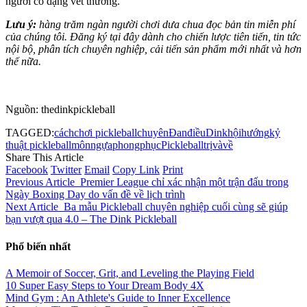
người có dạng vết thương.
Lưu ý:
hàng trăm ngàn người chơi dưa chua đọc bản tin miễn phí
của chúng tôi.
Đăng ký tại đây
dành cho chiến lược tiên tiến, tin tức
nội bộ, phân tích chuyên nghiệp, cải tiến sản phẩm mới nhất và hơn
thế nữa.
Nguồn: thedinkpickleball
TAGGED:
cách
chơi pickleball
chuyên
Đan
điều
Dink
hội
hướng
kỷ
thuật pickleball
môn
ngựa
phong
phục
Pickleball
trị
và
về
Share This Article
Facebook
Twitter
Email
Copy Link
Print
Previous Article
Premier League chỉ xác nhận một trận đấu trong
Ngày Boxing Day do vấn đề về lịch trình
Next Article
Ba mẫu Pickleball chuyên nghiệp cuối cùng sẽ giúp
bạn vượt qua 4.0 – The Dink Pickleball
Phổ biến nhất
A Memoir of Soccer, Grit, and Leveling the Playing Field
10 Super Easy Steps to Your Dream Body 4X
Mind Gym : An Athlete's Guide to Inner Excellence