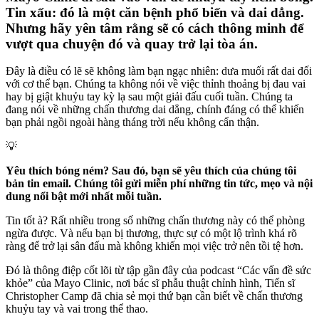
Tin xấu: đó là một căn bệnh phổ biến và dai dẳng.
Nhưng hãy yên tâm rằng sẽ có cách thông minh để
vượt qua chuyện đó và quay trở lại tòa án.
Đây là điều có lẽ sẽ không làm bạn ngạc nhiên: dưa muối rất dai đối
với cơ thể bạn. Chúng ta không nói về việc thỉnh thoảng bị đau vai
hay bị giật khuỷu tay kỳ lạ sau một giải đấu cuối tuần. Chúng ta
đang nói về những chấn thương dai dẳng, chính đáng có thể khiến
bạn phải ngồi ngoài hàng tháng trời nếu không cẩn thận.
💡
Yêu thích bóng ném? Sau đó, bạn sẽ yêu thích của chúng tôi 
bản tin email
. Chúng tôi gửi miễn phí những tin tức, mẹo và nội 
dung nổi bật mới nhất mỗi tuần.
Tin tốt à? Rất nhiều trong số những chấn thương này có thể phòng
ngừa được. Và nếu bạn bị thương, thực sự có một lộ trình khá rõ
ràng để trở lại sân đấu mà không khiến mọi việc trở nên tồi tệ hơn.
Đó là thông điệp cốt lõi từ tập gần đây của podcast “Các vấn đề sức
khỏe” của Mayo Clinic, nơi bác sĩ phẫu thuật chỉnh hình, Tiến sĩ
Christopher Camp đã chia sẻ mọi thứ bạn cần biết về chấn thương
khuỷu tay và vai trong thể thao.