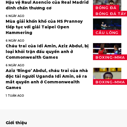
Hậu vệ Raul Asencio của Real Madrid
BÓNG ĐÁ
dính chấn thương cơ
BÓNG ĐÁ TÂY
6 NGÀY AGO
Mùa giải khốn khổ của HS Prannoy
tiếp tục với giải Taipei Open
Hammering
CẦU LÔNG
6 NGÀY AGO
Cháu trai của Idi Amin, Aziz Abdul, bị
loại khỏi trận đấu quyền anh ở
Commonwealth Games
BOXING-MMA
6 NGÀY AGO
Aziz ‘Ringo’ Abdul, cháu trai của nhà
độc tài người Uganda Idi Amin, sẽ ra
mắt quyền anh ở Commonwealth
BOXING-MMA
Games
1 TUẦN AGO
Giới thiệu