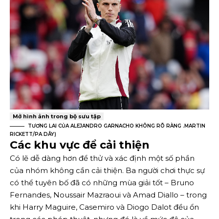
Mở hình ảnh trong bộ sưu tập
TƯƠNG LAI CỦA ALEJANDRO GARNACHO KHÔNG RÕ RÀNG
.
MARTIN
RICKETT/PA DÂY
)
Các khu vực để cải thiện
Có lẽ dễ dàng hơn để thử và xác định một số phần
của nhóm không cần cải thiện. Ba người chơi thực sự
có thể tuyên bố đã có những mùa giải tốt – Bruno
Fernandes, Noussair Mazraoui và Amad Diallo – trong
khi Harry Maguire, Casemiro và Diogo Dalot đều ổn