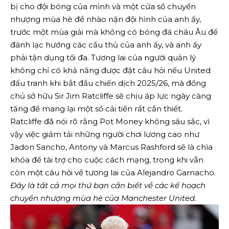
bị cho đội bóng của mình và một cửa sổ chuyển
nhượng mùa hè để nhào nặn đội hình của anh ấy,
trước một mùa giải mà không có bóng đá châu Âu để
đánh lạc hướng các cầu thủ của anh ấy, và anh ấy
phải tận dụng tối đa. Tương lai của người quản lý
không chỉ có khả năng được đặt câu hỏi nếu United
đấu tranh khi bắt đầu chiến dịch 2025/26, mà đồng
chủ sở hữu Sir Jim Ratcliffe sẽ chịu áp lực ngày càng
tăng để mang lại một số cải tiến rất cần thiết.
Ratcliffe đã nói rõ rằng Pot Money không sâu sắc, vì
vậy việc giảm tải những người chơi lương cao như
Jadon Sancho, Antony và Marcus Rashford sẽ là chìa
khóa để tài trợ cho cuộc cách mạng, trong khi vẫn
còn một câu hỏi về tương lai của Alejandro Garnacho.
Đây là tất cả mọi thứ bạn cần biết về các kế hoạch
chuyển nhượng mùa hè của Manchester United.