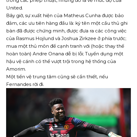
trong các phép thuật, nhưng đó là về mức độ của
United.
Bây giờ, sự xuất hiện của Matheus Cunha được bảo
đảm, các ưu tiên hàng đầu là: ký tên một cầu thủ ghi
bàn đã được chứng minh, được đưa ra các công việc
của Rasmus Hojlund và Joshua Zirkzee ở phía trước;
mua một thủ môn để cạnh tranh với (hoặc thay thế
hoàn toàn) Andre Onana dễ bị lỗi; Tuyển dụng một
hậu vệ cánh có thể vượt trội trong hệ thống của
Amorim.
Một tiền vệ trung tâm cũng sẽ cần thiết, nếu
Fernandes rời đi.