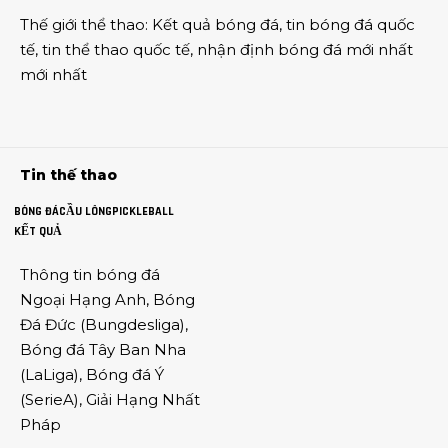
Thế giới thể thao
:
Kết quả bóng đá
,
tin bóng đá quốc
tế
,
tin thể thao
quốc tế,
nhận định bóng đá
mới nhất
mới nhất
Tin thế thao
BÓNG ĐÁ
CẦU LÔNG
PICKLEBALL
KẾT QUẢ
Thông tin
bóng đá
Ngoại Hạng Anh
,
Bóng
Đá Đức
(
Bungdesliga
),
Bóng đá Tây Ban Nha
(
LaLiga
),
Bóng đá Ý
(
SerieA
),
Giải Hạng Nhất
Pháp