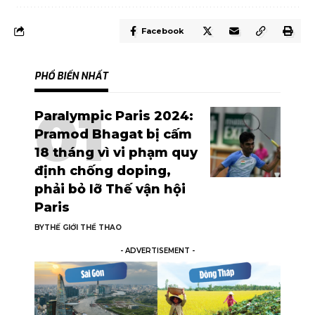
Facebook
PHỔ BIẾN NHẤT
Paralympic Paris 2024:
Pramod Bhagat bị cấm
18 tháng vì vi phạm quy
định chống doping,
phải bỏ lỡ Thế vận hội
Paris
BY
THẾ GIỚI THỂ THAO
- ADVERTISEMENT -