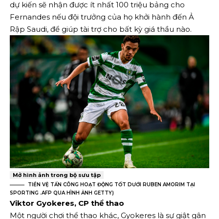
dự kiến ​​sẽ nhận được ít nhất 100 triệu bảng cho
Fernandes nếu đội trưởng của họ khởi hành đến Ả
Rập Saudi, để giúp tài trợ cho bất kỳ giá thầu nào.
Mở hình ảnh trong bộ sưu tập
TIỀN VỆ TẤN CÔNG HOẠT ĐỘNG TỐT DƯỚI RUBEN AMORIM TẠI
SPORTING
.
AFP QUA HÌNH ẢNH GETTY
)
Viktor Gyokeres, CP thể thao
Một người chơi thể thao khác, Gyokeres là sự giật gân