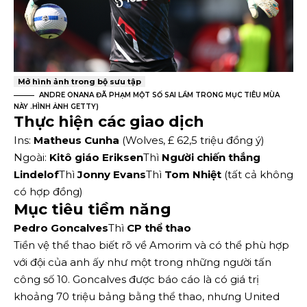
Mở hình ảnh trong bộ sưu tập
ANDRE ONANA ĐÃ PHẠM MỘT SỐ SAI LẦM TRONG MỤC TIÊU MÙA
NÀY
.
HÌNH ẢNH GETTY
)
Thực hiện các giao dịch
Ins:
Matheus Cunha
(Wolves, £ 62,5 triệu đồng ý)
Ngoài:
Kitô giáo
Eriksen
Thì
Người chiến thắng
Lindelof
Thì
Jonny
Evans
Thì
Tom
Nhiệt
(tất cả không
có hợp đồng)
Mục tiêu tiềm năng
Pedro Goncalves
Thì
CP thể thao
Tiền vệ thể thao biết rõ về Amorim và có thể phù hợp
với đội của anh ấy như một trong những người tấn
công số 10. Goncalves được báo cáo là có giá trị
khoảng 70 triệu bảng bằng thể thao, nhưng United