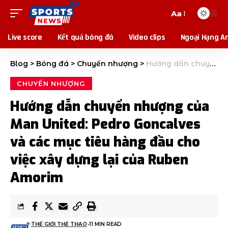
Aa
Live score
Kết quả bóng đá
Video clips
Ngoại Hạng A
Blog
>
Bóng đá
>
Chuyển nhượng
>
Hướng dẫn chuyển nhượng của Man United: Pedro Goncalves và các mục tiêu hàng đầu cho việc xây dựng lại của Ruben Amorim
CHUYỂN NHƯỢNG
Hướng dẫn chuyển nhượng của
Man United: Pedro Goncalves
và các mục tiêu hàng đầu cho
việc xây dựng lại của Ruben
Amorim
THẾ GIỚI THỂ THAO
11 MIN READ