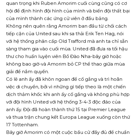
quan trọng khi Ruben Amorim cuối cùng cũng có cơ
hội để định hình đội hình của mình và biến đội thất bại
của mình thành các ứng cử viên ở đầu bảng.
Không nên quên rằng Amorim ban đầu từ chối cách
tiếp cận của United sau khi sa thải Erik Ten Hag, nói
với hệ thống phân cấp Old Trafford mà anh ta chỉ sẵn
sàng tham gia vào cuối mùa. United đã đưa ra tối hậu
thư cho huấn luyện viên Bồ Đào Nha-bây giờ hoặc
không bao giờ-và Amorim bỏ CP thể thao giữa mùa
giải để nắm quyền.
Có lẽ anh ấy đã khôn ngoan để cố gắng và trì hoãn
việc di chuyển, bởi vì những gì tiếp theo là một chiến
dịch thảm khốc khi anh ấy cố gắng và không phù hợp
với đội hình United với hệ thống 3-4-3 độc đáo của
anh ấy. Đội đã hoàn thành thứ 15 tại Premier League
và thua trận chung kết Europa League xuống còn thứ
17 Tottenham.
Bây giờ Amorim có một cuộc bầu cử đầy đủ để chuẩn