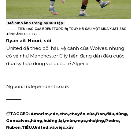
Mở hình ảnh trong bộ sưu tập
TIỀN ĐẠO CỦA BRENTFORD BỊ TRUY NÃ SAU MỘT MÙA XUẤT SẮC
.
HÌNH ẢNH GETTY
)
Ryan ait-Nouri, sói
United đã theo dõi hậu vệ cánh của Wolves, nhưng
có vẻ như Manchester City hiện đang dẫn đầu cuộc
đua ký hợp đồng với quốc tế Algeria.
Nguồn: Independent.co.uk
TAGGED:
Amorim
các
cho
chuyên
của
Đan
đầu
dừng
Goncalves
hàng
hướng
lại
màn
mục
nhượng
Pedro
Ruben
TIÊU
United
và
việc
xảy