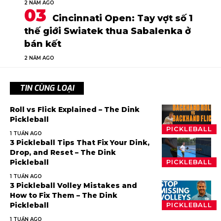
2 NĂM AGO
Cincinnati Open: Tay vợt số 1
thế giới Swiatek thua Sabalenka ở
bán kết
2 NĂM AGO
TIN CÙNG LOẠI
Roll vs Flick Explained – The Dink
Pickleball
PICKLEBALL
1 TUẦN AGO
3 Pickleball Tips That Fix Your Dink,
Drop, and Reset – The Dink
Pickleball
PICKLEBALL
1 TUẦN AGO
3 Pickleball Volley Mistakes and
How to Fix Them – The Dink
Pickleball
PICKLEBALL
1 TUẦN AGO