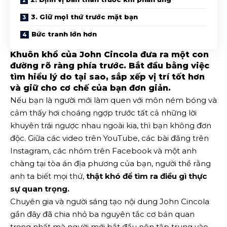
3. Giữ mọi thứ trước mặt bạn
Bức tranh lớn hơn
Khuôn khổ của John Cincola đưa ra một con
đường rõ ràng phía trước. Bắt đầu bằng việc
tìm hiểu lý do tại sao, sắp xếp vị trí tốt hơn
và giữ cho cơ chế của bạn đơn giản.
Nếu bạn là người mới làm quen với môn ném bóng và
cảm thấy hơi choáng ngợp trước tất cả những lời
khuyên trái ngược nhau ngoài kia, thì bạn không đơn
độc. Giữa các video trên YouTube, các bài đăng trên
Instagram, các nhóm trên Facebook và một anh
chàng tại tòa án địa phương của bạn, người thề rằng
anh ta biết mọi thứ,
thật khó để tìm ra điều gì thực
sự quan trọng.
Chuyên gia và người sáng tạo nội dung John Cincola
gần đây đã chia nhỏ ba nguyên tắc cơ bản quan
trọng nhất mà người mới bắt đầu nên tập trung vào