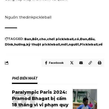
Nguồn: thedinkpickleball
TAGGED:
Ban
Bắt
cho
chơi pickleball
có
Đan
đầu
Dink
hướng
kỷ thuật pickleball
mời
người
Pickleball
về
Facebook
PHỔ BIẾN NHẤT
Paralympic Paris 2024:
Pramod Bhagat bị cấm
18 tháng vì vi phạm quy