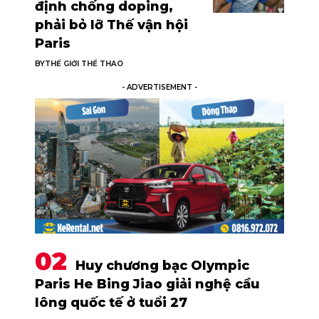
định chống doping,
phải bỏ lỡ Thế vận hội
Paris
BY
THẾ GIỚI THỂ THAO
- ADVERTISEMENT -
Huy chương bạc Olympic
Paris He Bing Jiao giải nghệ cầu
lông quốc tế ở tuổi 27