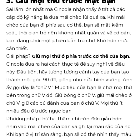
3. Giữ mọi thứ trước mặt bạn
Sai lầm lớn nhất mà Cincola nhận thấy ở tất cả các
cấp độ kỹ năng là đưa mái chèo lùi quá xa. Khi mái
chèo của bạn đi phía sau cơ thể, bạn sẽ mất kiểm
soát, thời gian trở nên không nhất quán và về cơ bản,
bạn đang chơi một phiên bản trò chơi khó hơn mức
cần thiết.
Giải pháp?
Giữ mọi thứ ở phía trước cơ thể của bạn.
Cincola đưa ra hai cách thực tế để suy nghĩ về điều
này. Đầu tiên, hãy tưởng tượng cánh tay của bạn tạo
thành một góc 90 độ, giống như nửa hình vuông. Anh
ấy gọi đây là “chữ V.” Mục tiêu của bạn là chơi mọi thứ
bên trong chữ V đó. Giữ bóng ở chữ V, giữ mái chèo ở
chữ V, giữ các cú đánh của bạn ở chữ V. Mọi thứ ít
nhiều đều ở trước ngực bạn.
Phương pháp thứ hai thậm chí còn đơn giản hơn:
nhìn vào mái chèo của bạn và ghi lại màu sắc của nó.
Khi bạn ở vị trí sẵn sàng, bạn sẽ có thể nhìn thấy màu