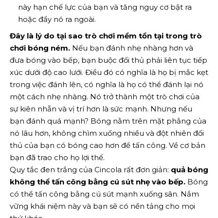
này hạn chế lực của bạn và tăng nguy cơ bật ra
hoặc đẩy nó ra ngoài.
Đây là lý do tại sao trò chơi mềm tồn tại trong trò
chơi bóng ném.
Nếu bạn đánh nhẹ nhàng hơn và
đưa bóng vào bếp, bạn buộc đối thủ phải liên tục tiếp
xúc dưới độ cao lưới. Điều đó có nghĩa là họ bị mắc kẹt
trong việc đánh lên, có nghĩa là họ có thể đánh lại nó
một cách nhẹ nhàng. Nó trở thành một trò chơi của
sự kiên nhẫn và vị trí hơn là sức mạnh. Nhưng nếu
bạn đánh quá mạnh? Bóng nằm trên mặt phẳng của
nó lâu hơn, không chìm xuống nhiều và đột nhiên đối
thủ của bạn có bóng cao hơn để tấn công. Về cơ bản
bạn đã trao cho họ lợi thế.
Quy tắc đen trắng của Cincola rất đơn giản:
quả bóng
không thể tấn công bằng cú sút nhẹ vào bếp.
Bóng
có thể tấn công bằng cú sút mạnh xuống sân. Nắm
vững khái niệm này và bạn sẽ có nền tảng cho mọi