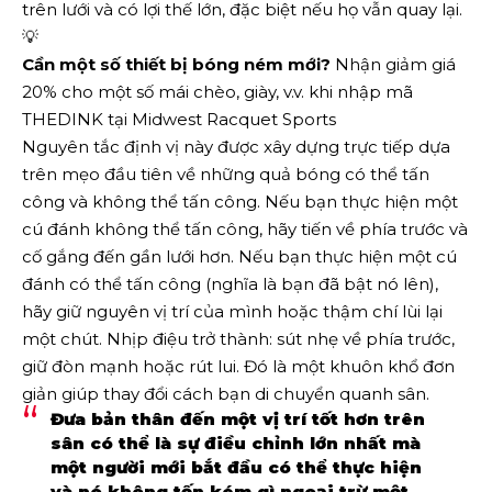
trên lưới và có lợi thế lớn, đặc biệt nếu họ vẫn quay lại.
💡
Cần một số thiết bị bóng ném mới?
Nhận giảm giá
20% cho một số mái chèo, giày, v.v. khi nhập mã
THEDINK tại Midwest Racquet Sports
Nguyên tắc định vị này được xây dựng trực tiếp dựa
trên mẹo đầu tiên về những quả bóng có thể tấn
công và không thể tấn công. Nếu bạn thực hiện một
cú đánh không thể tấn công, hãy tiến về phía trước và
cố gắng đến gần lưới hơn. Nếu bạn thực hiện một cú
đánh có thể tấn công (nghĩa là bạn đã bật nó lên),
hãy giữ nguyên vị trí của mình hoặc thậm chí lùi lại
một chút. Nhịp điệu trở thành: sút nhẹ về phía trước,
giữ đòn mạnh hoặc rút lui. Đó là một khuôn khổ đơn
giản giúp thay đổi cách bạn di chuyển quanh sân.
Đưa bản thân đến một vị trí tốt hơn trên
sân có thể là sự điều chỉnh lớn nhất mà
một người mới bắt đầu có thể thực hiện
và nó không tốn kém gì ngoại trừ một