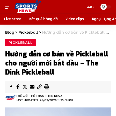
Aa
Live score
Kết quả bóng đá
Video clips
Ngoại Hạng A
Blog
>
Pickleball
>
Hướng dẫn cơ bản về Pickleball cho người mới bắt đầu – The Dink Pickleball
PICKLEBALL
Hướng dẫn cơ bản về Pickleball
cho người mới bắt đầu – The
Dink Pickleball
THẾ GIỚI THỂ THAO
11 MIN READ
LAST UPDATED: 26/02/2026 11:25 CHIỀU