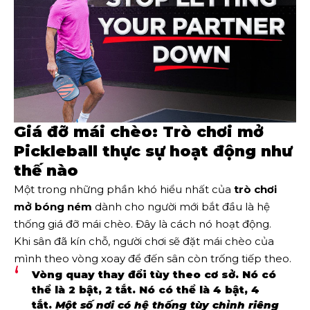
Giá đỡ mái chèo: Trò chơi mở
Pickleball thực sự hoạt động như
thế nào
Một trong những phần khó hiểu nhất của
trò chơi
mở bóng ném
dành cho người mới bắt đầu là hệ
thống giá đỡ mái chèo. Đây là cách nó hoạt động.
Khi sân đã kín chỗ, người chơi sẽ đặt mái chèo của
mình theo vòng xoay để đến sân còn trống tiếp theo.
Vòng quay thay đổi tùy theo cơ sở. Nó có
thể là 2 bật, 2 tắt. Nó có thể là 4 bật, 4
tắt.
Một số nơi có hệ thống tùy chỉnh riêng