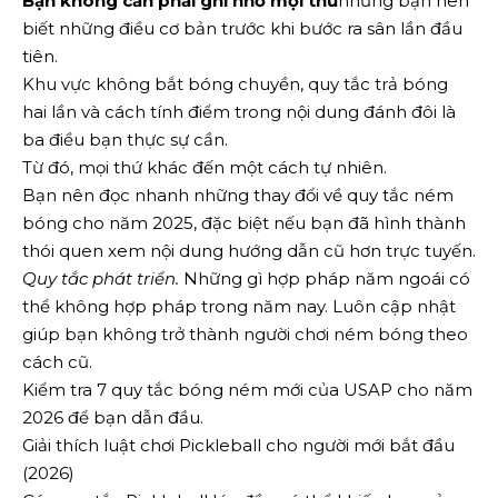
Bạn không cần phải ghi nhớ mọi thứ
nhưng bạn nên
biết những điều cơ bản trước khi bước ra sân lần đầu
tiên.
Khu vực không bắt bóng chuyền, quy tắc trả bóng
hai lần và cách tính điểm trong nội dung đánh đôi là
ba điều bạn thực sự cần.
Từ đó, mọi thứ khác đến một cách tự nhiên.
Bạn nên đọc nhanh những thay đổi về quy tắc ném
bóng cho năm 2025, đặc biệt nếu bạn đã hình thành
thói quen xem nội dung hướng dẫn cũ hơn trực tuyến.
Quy tắc phát triển.
Những gì hợp pháp năm ngoái có
thể không hợp pháp trong năm nay. Luôn cập nhật
giúp bạn không trở thành người chơi ném bóng theo
cách cũ.
Kiểm tra 7 quy tắc bóng ném mới của USAP cho năm
2026 để bạn dẫn đầu.
Giải thích luật chơi Pickleball cho người mới bắt đầu
(2026)