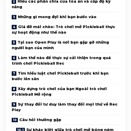
Hiểu các phân chia của tòa án và cấp độ kỹ
năng
Những gì mong đợi khi bạn bước vào
Giá đỡ mái chèo: Trò chơi mở Pickleball thực
sự hoạt động như thế nào
Tại sao Open Play là nơi bạn gặp gỡ những
người bạn của mình
Làm thế nào để thực sự cải thiện trong quá
trình chơi Pickleball Rec
Tìm hiểu luật chơi Pickleball trước khi bạn
bước lên sân
Xây dựng trò chơi của bạn Ngoài trò chơi
Pickleball Mở rộng
Sự thay đổi tư duy làm thay đổi mọi thứ về Rec
Play
Câu hỏi thường gặp
Sự khác biệt giữa trò chơi mở bóng ném