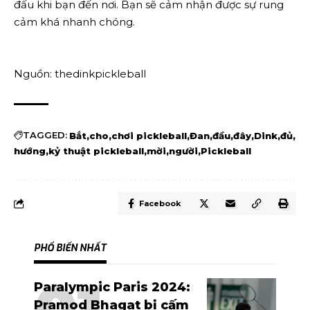
đấu khi bạn đến nơi. Bạn sẽ cảm nhận được sự rung
cảm khá nhanh chóng.
Nguồn: thedinkpickleball
TAGGED:
Bắt
cho
chơi pickleball
Đan
đầu
đây
Dink
đủ
hướng
kỷ thuật pickleball
mời
người
Pickleball
Facebook
PHỔ BIẾN NHẤT
Paralympic Paris 2024:
Pramod Bhagat bị cấm