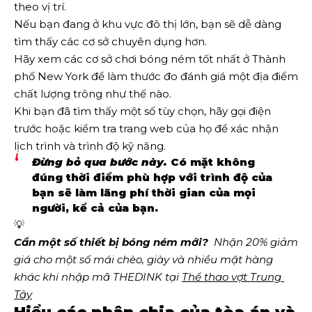
theo vị trí.
Nếu bạn đang ở khu vực đô thị lớn, bạn sẽ dễ dàng
tìm thấy các cơ sở chuyên dụng hơn.
Hãy xem các cơ sở chơi bóng ném tốt nhất ở Thành
phố New York để làm thước đo đánh giá một địa điểm
chất lượng trông như thế nào.
Khi bạn đã tìm thấy một số tùy chọn, hãy gọi điện
trước hoặc kiểm tra trang web của họ để xác nhận
lịch trình và trình độ kỹ năng.
Đừng bỏ qua bước này.
Có mặt không
đúng thời điểm phù hợp với trình độ của
bạn sẽ làm lãng phí thời gian của mọi
người, kể cả của bạn.
💡
Cần một số thiết bị bóng ném mới?
  Nhận 20% giảm 
giá cho một số mái chèo, giày và nhiều mặt hàng 
khác khi nhập mã THEDINK tại 
Thể thao vợt Trung 
Tây