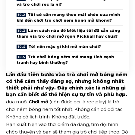
và trò chơi rec là gì?
Tôi có cần mang theo mái chèo của mình
khi đến chơi trò chơi ném bóng mở không?
Làm cách nào để biết liệu tôi đã sẵn sàng
tham gia trò chơi mở rộng Pickball hay chưa?
Tôi nên mặc gì khi mở màn chơi?
Trò chơi bóng ném mở mang tính cạnh
tranh hay bình thường?
Lần đầu tiên bước vào trò chơi mở bóng ném
có thể cảm thấy đáng sợ, nhưng không nhất
thiết phải như vậy. Đây chính xác là những gì
bạn cần biết để thể hiện sự tự tin và phù hợp.
dưa muối
Chơi mở
(còn được gọi là rec play) là trò
chơi ném bóng ném tốt nhất. Không cần có đối tác.
Không có lịch trình. Không đặt trước.
Bạn xuất hiện vào thời điểm đã đăng, tìm đội hình
chèo thuyền và bạn sẽ tham gia trò chơi tiếp theo. Đó