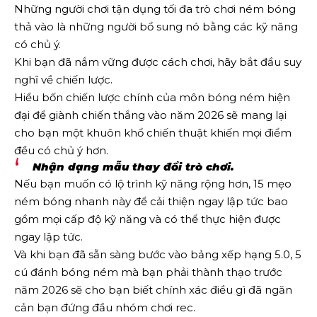
Những người chơi tận dụng tối đa trò chơi ném bóng
thả vào là những người bổ sung nó bằng các kỹ năng
có chủ ý.
Khi bạn đã nắm vững được cách chơi, hãy bắt đầu suy
nghĩ về chiến lược.
Hiểu bốn chiến lược chính của môn bóng ném hiện
đại để giành chiến thắng vào năm 2026 sẽ mang lại
cho bạn một khuôn khổ chiến thuật khiến mọi điểm
đều có chủ ý hơn.
Nhận dạng mẫu thay đổi trò chơi.
Nếu bạn muốn có lộ trình kỹ năng rộng hơn, 15 mẹo
ném bóng nhanh này để cải thiện ngay lập tức bao
gồm mọi cấp độ kỹ năng và có thể thực hiện được
ngay lập tức.
Và khi bạn đã sẵn sàng bước vào bảng xếp hạng 5.0, 5
cú đánh bóng ném mà bạn phải thành thạo trước
năm 2026 sẽ cho bạn biết chính xác điều gì đã ngăn
cản bạn đứng đầu nhóm chơi rec.