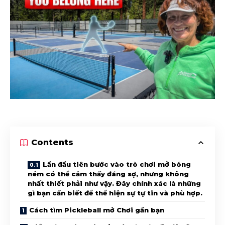
Contents
Lần đầu tiên bước vào trò chơi mở bóng
ném có thể cảm thấy đáng sợ, nhưng không
nhất thiết phải như vậy. Đây chính xác là những
gì bạn cần biết để thể hiện sự tự tin và phù hợp.
Cách tìm Pickleball mở Chơi gần bạn