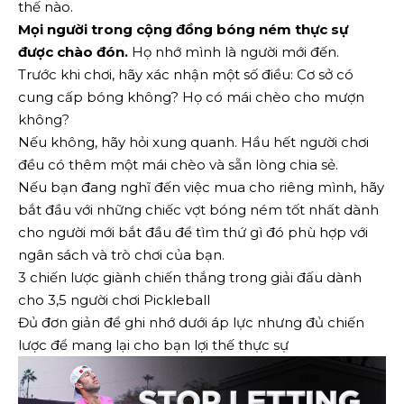
thế nào.
Mọi người trong cộng đồng bóng ném thực sự
được chào đón.
Họ nhớ mình là người mới đến.
Trước khi chơi, hãy xác nhận một số điều: Cơ sở có
cung cấp bóng không? Họ có mái chèo cho mượn
không?
Nếu không, hãy hỏi xung quanh. Hầu hết người chơi
đều có thêm một mái chèo và sẵn lòng chia sẻ.
Nếu bạn đang nghĩ đến việc mua cho riêng mình, hãy
bắt đầu với những chiếc vợt bóng ném tốt nhất dành
cho người mới bắt đầu để tìm thứ gì đó phù hợp với
ngân sách và trò chơi của bạn.
3 chiến lược giành chiến thắng trong giải đấu dành
cho 3,5 người chơi Pickleball
Đủ đơn giản để ghi nhớ dưới áp lực nhưng đủ chiến
lược để mang lại cho bạn lợi thế thực sự