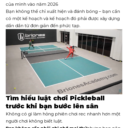
của mình vào năm 2026
Bạn không thể chỉ xuất hiện và đánh bóng – bạn cần
có một kế hoạch và kế hoạch đó phải được xây dựng
dần dần từ đơn giản đến phức tạp.
Tìm hiểu luật chơi Pickleball
trước khi bạn bước lên sân
Không có gì làm hỏng phiên chơi rec nhanh hơn một
người chơi không biết luật.