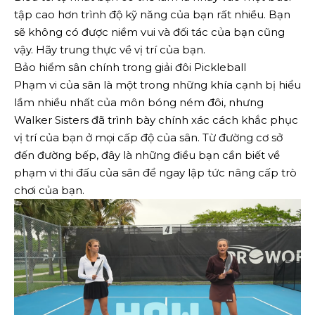
tập cao hơn trình độ kỹ năng của bạn rất nhiều. Bạn
sẽ không có được niềm vui và đối tác của bạn cũng
vậy. Hãy trung thực về vị trí của bạn.
Bảo hiểm sân chính trong giải đôi Pickleball
Phạm vi của sân là một trong những khía cạnh bị hiểu
lầm nhiều nhất của môn bóng ném đôi, nhưng
Walker Sisters đã trình bày chính xác cách khắc phục
vị trí của bạn ở mọi cấp độ của sân. Từ đường cơ sở
đến đường bếp, đây là những điều bạn cần biết về
phạm vi thi đấu của sân để ngay lập tức nâng cấp trò
chơi của bạn.