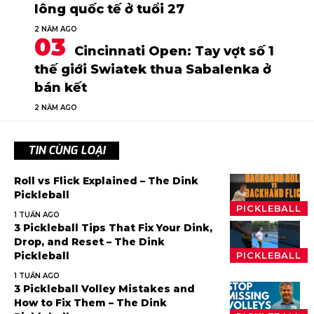
lông quốc tế ở tuổi 27
2 NĂM AGO
Cincinnati Open: Tay vợt số 1
thế giới Swiatek thua Sabalenka ở
bán kết
2 NĂM AGO
TIN CÙNG LOẠI
Roll vs Flick Explained – The Dink
Pickleball
PICKLEBALL
1 TUẦN AGO
3 Pickleball Tips That Fix Your Dink,
Drop, and Reset – The Dink
Pickleball
PICKLEBALL
1 TUẦN AGO
3 Pickleball Volley Mistakes and
How to Fix Them – The Dink