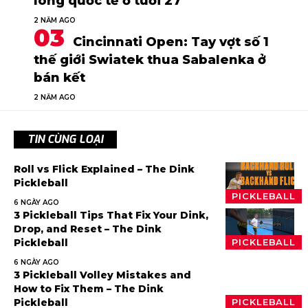
lông quốc tế ở tuổi 27
2 NĂM AGO
Cincinnati Open: Tay vợt số 1
thế giới Swiatek thua Sabalenka ở
bán kết
2 NĂM AGO
TIN CÙNG LOẠI
Roll vs Flick Explained – The Dink
Pickleball
PICKLEBALL
6 NGÀY AGO
3 Pickleball Tips That Fix Your Dink,
Drop, and Reset – The Dink
Pickleball
PICKLEBALL
6 NGÀY AGO
3 Pickleball Volley Mistakes and
How to Fix Them – The Dink
Pickleball
PICKLEBALL