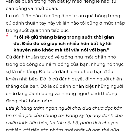
vấn đề quan trọng hơn bất kỳ mẹo riêng lẻ nào: sự
cân bằng và nhất quán.
Fu nói: “Lần nào tôi cũng ở phía sau quả bóng trong
cú đánh thuận tay này và lần nào tôi cũng ở mức thấp
trong suốt quá trình tiếp xúc.
“Tôi sẽ giữ thăng bằng trong suốt thời gian
đó. Điều đó sẽ giúp ích nhiều hơn bất kỳ lời
khuyên nào khác mà tôi vừa nói với bạn.”
Cú đánh thuận tay có vẻ giống như một phần nhỏ
trong bộ công cụ ném bóng của bạn, nhưng nó thực
sự là nền tảng. Đó là cú đánh cho phép bạn điều
khiển nhà bếp. Đó là cú đánh quyết định người chiến
thắng của bạn. Đó là cú đánh phân biệt những người
chơi đang đánh bóng với những người chơi thực sự
đang chơi bóng ném.
Lưu ý:
hàng trăm ngàn người chơi dưa chua đọc bản
tin miễn phí của chúng tôi.
Đăng ký tại đây
dành cho
chiến lược tiên tiến, tin tức nội bộ, phân tích chuyên
nghiệp, cải tiến sản phẩm mới nhất và hơn thế nữa.