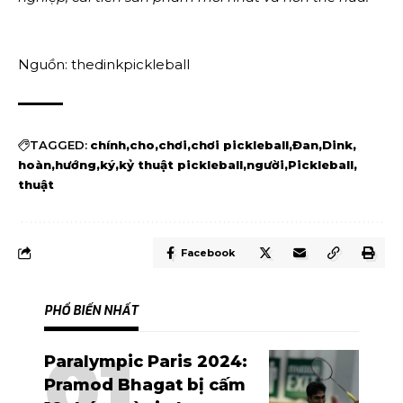
Nguồn: thedinkpickleball
TAGGED:
chính
cho
chơi
chơi pickleball
Đan
Dink
hoàn
hướng
ký
kỷ thuật pickleball
người
Pickleball
thuật
Facebook
PHỔ BIẾN NHẤT
Paralympic Paris 2024:
Pramod Bhagat bị cấm