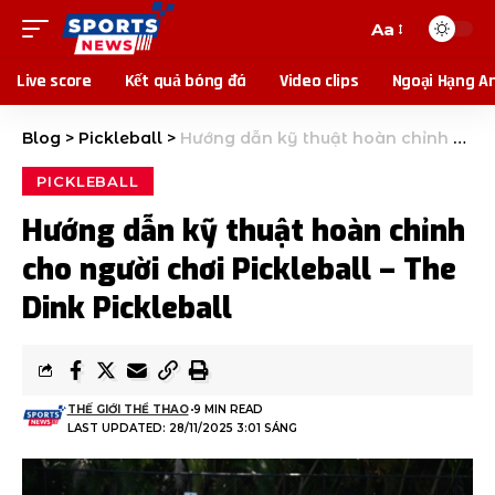
Aa
Live score
Kết quả bóng đá
Video clips
Ngoại Hạng A
Blog
>
Pickleball
>
Hướng dẫn kỹ thuật hoàn chỉnh cho người chơi Pickleball – The Dink Pickleball
PICKLEBALL
Hướng dẫn kỹ thuật hoàn chỉnh
cho người chơi Pickleball – The
Dink Pickleball
THẾ GIỚI THỂ THAO
9 MIN READ
LAST UPDATED: 28/11/2025 3:01 SÁNG