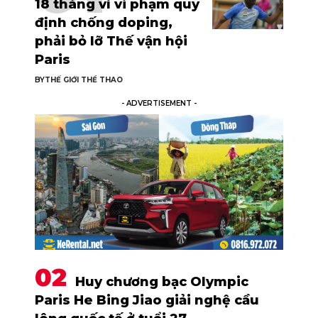
18 tháng vì vi phạm quy
định chống doping,
phải bỏ lỡ Thế vận hội
Paris
BY
THẾ GIỚI THỂ THAO
- ADVERTISEMENT -
Huy chương bạc Olympic
Paris He Bing Jiao giải nghệ cầu