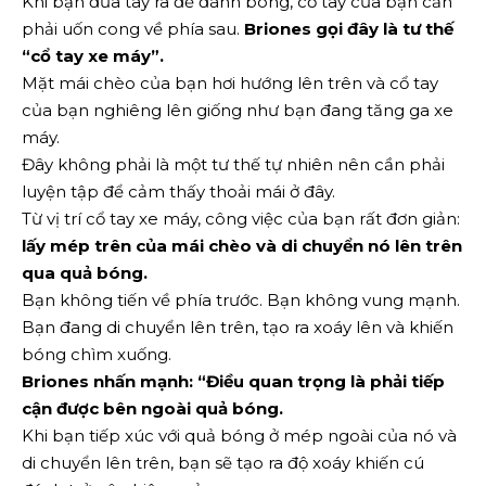
Khi bạn đưa tay ra để đánh bóng, cổ tay của bạn cần
phải uốn cong về phía sau.
Briones gọi đây là tư thế
“cổ tay xe máy”.
Mặt mái chèo của bạn hơi hướng lên trên và cổ tay
của bạn nghiêng lên giống như bạn đang tăng ga xe
máy.
Đây không phải là một tư thế tự nhiên nên cần phải
luyện tập để cảm thấy thoải mái ở đây.
Từ vị trí cổ tay xe máy, công việc của bạn rất đơn giản:
lấy mép trên của mái chèo
và di chuyển nó lên trên
qua quả bóng.
Bạn không tiến về phía trước. Bạn không vung mạnh.
Bạn đang di chuyển lên trên, tạo ra xoáy lên và khiến
bóng chìm xuống.
Briones nhấn mạnh: “Điều quan trọng là phải tiếp
cận được bên ngoài quả bóng.
Khi bạn tiếp xúc với quả bóng ở mép ngoài của nó và
di chuyển lên trên, bạn sẽ tạo ra độ xoáy khiến cú