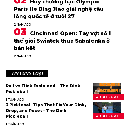
Huy chương bạc Olympic
Paris He Bing Jiao giải nghệ cầu
lông quốc tế ở tuổi 27
2 NĂM AGO
Cincinnati Open: Tay vợt số 1
thế giới Swiatek thua Sabalenka ở
bán kết
2 NĂM AGO
TIN CÙNG LOẠI
Roll vs Flick Explained – The Dink
Pickleball
PICKLEBALL
1 TUẦN AGO
3 Pickleball Tips That Fix Your Dink,
Drop, and Reset – The Dink
Pickleball
PICKLEBALL
1 TUẦN AGO