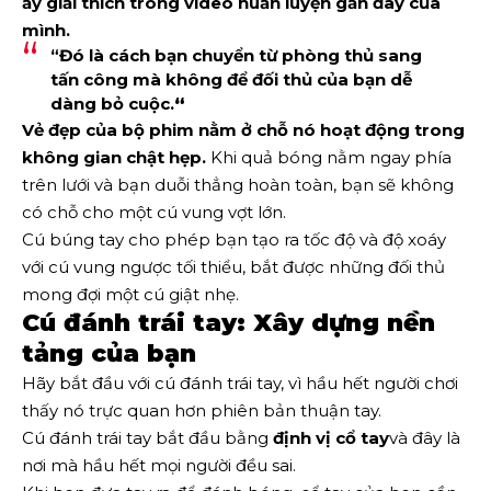
ấy giải thích trong video huấn luyện gần đây của
mình.
“Đó là cách bạn
chuyển từ phòng thủ sang
tấn công
mà không để đối thủ của bạn dễ
dàng bỏ cuộc.
“
Vẻ đẹp của bộ phim nằm ở chỗ nó
hoạt động trong
không gian chật hẹp
.
Khi quả bóng nằm ngay phía
trên lưới và bạn duỗi thẳng hoàn toàn, bạn sẽ không
có chỗ cho một cú vung vợt lớn.
Cú búng tay cho phép bạn tạo ra tốc độ và độ xoáy
với cú vung ngược tối thiểu, bắt được những đối thủ
mong đợi một cú giật nhẹ.
Cú đánh trái tay: Xây dựng nền
tảng của bạn
Hãy bắt đầu với cú đánh trái tay, vì hầu hết người chơi
thấy nó trực quan hơn phiên bản thuận tay.
Cú đánh trái tay bắt đầu bằng
định vị cổ tay
và đây là
nơi mà hầu hết mọi người đều sai.