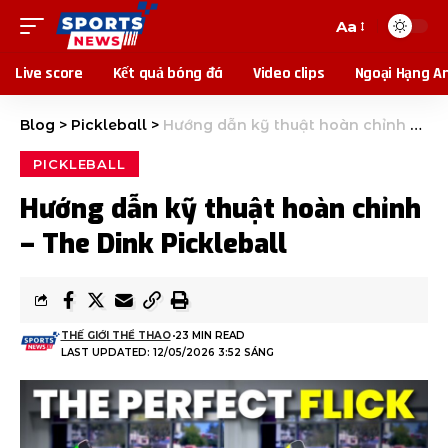
Aa
Live score
Kết quả bóng đá
Video clips
Ngoại Hạng A
Blog
>
Pickleball
>
Hướng dẫn kỹ thuật hoàn chỉnh – The Dink Pickleball
PICKLEBALL
Hướng dẫn kỹ thuật hoàn chỉnh
– The Dink Pickleball
THẾ GIỚI THỂ THAO
23 MIN READ
LAST UPDATED: 12/05/2026 3:52 SÁNG