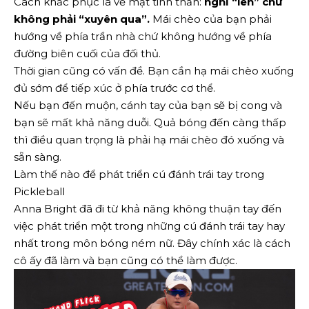
Cách khắc phục là về mặt tinh thần:
nghĩ “lên” chứ
không phải “xuyên qua”.
Mái chèo của bạn phải
hướng về phía trần nhà chứ không hướng về phía
đường biên cuối của đối thủ.
Thời gian cũng có vấn đề. Bạn cần hạ mái chèo xuống
đủ sớm để tiếp xúc ở phía trước cơ thể.
Nếu bạn đến muộn, cánh tay của bạn sẽ bị cong và
bạn sẽ mất khả năng duỗi. Quả bóng đến càng thấp
thì điều quan trọng là phải hạ mái chèo đó xuống và
sẵn sàng.
Làm thế nào để phát triển cú đánh trái tay trong
Pickleball
Anna Bright đã đi từ khả năng không thuận tay đến
việc phát triển một trong những cú đánh trái tay hay
nhất trong môn bóng ném nữ. Đây chính xác là cách
cô ấy đã làm và bạn cũng có thể làm được.