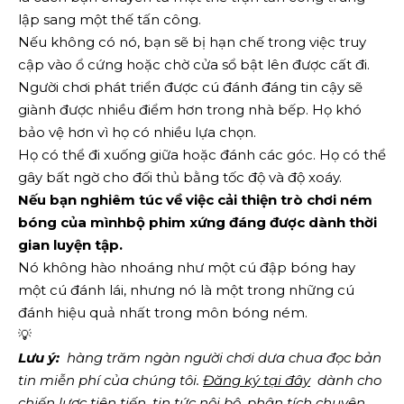
lập sang một thế tấn công.
Nếu không có nó, bạn sẽ bị hạn chế trong việc truy
cập vào ổ cứng hoặc chờ cửa sổ bật lên được cất đi.
Người chơi phát triển được cú đánh đáng tin cậy sẽ
giành được nhiều điểm hơn trong nhà bếp. Họ khó
bảo vệ hơn vì họ có nhiều lựa chọn.
Họ có thể đi xuống giữa hoặc đánh các góc. Họ có thể
gây bất ngờ cho đối thủ bằng tốc độ và độ xoáy.
Nếu bạn nghiêm túc về việc cải thiện trò chơi ném
bóng của mình
bộ phim xứng đáng được dành thời
gian luyện tập.
Nó không hào nhoáng như một cú đập bóng hay
một cú đánh lái, nhưng nó là một trong những cú
đánh hiệu quả nhất trong môn bóng ném.
💡
Lưu ý:
  hàng trăm ngàn người chơi dưa chua đọc bản 
tin miễn phí của chúng tôi.
Đăng ký tại đây
  dành cho 
chiến lược tiên tiến, tin tức nội bộ, phân tích chuyên 