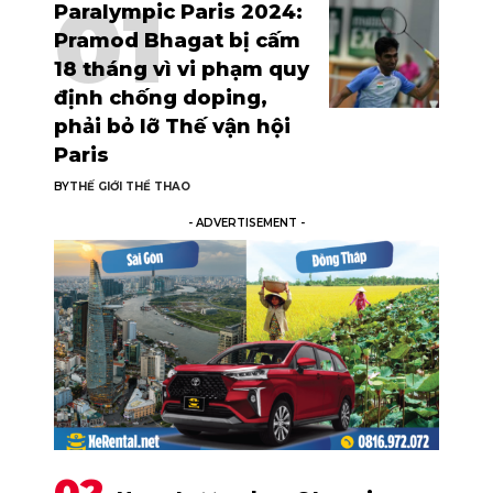
Paralympic Paris 2024:
Pramod Bhagat bị cấm
18 tháng vì vi phạm quy
định chống doping,
phải bỏ lỡ Thế vận hội
Paris
BY
THẾ GIỚI THỂ THAO
- ADVERTISEMENT -