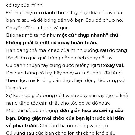
cổ tay của mình.
Để thực hiện cú đánh thuận tay, hãy đưa cổ tay của
bạn ra sau và để bóng đến với bạn. Sau đó chụp nó.
Chuyển động nhanh và gọn.
Briones mô tả nó như
một cú “chụp nhanh” chứ
không phải là một cú xoay hoàn toàn.
Bạn đang thả mái chèo của mình xuống, sau đó tăng
tốc đi lên qua quả bóng bằng cách xoay cổ tay.
Cú đánh thuận tay cũng được hưởng lợi từ
xoay vai
.
Khi bạn búng cổ tay, hãy xoay vai một chút để tăng
thêm lực mà không cần thực hiện động tác vung vợt
lùi quá xa.
Sự kết hợp giữa búng cổ tay và xoay vai này tạo ra khả
năng tăng tốc cần thiết cho tốc độ và độ xoáy.
Một chi tiết quan trọng:
đơn giản hóa cú swing của
bạn. Đừng giật mái chèo của bạn lại trước khi tiến
về phía trước.
Chỉ cần thả nó xuống và chụp.
Cú vung sau của bạn càng lớn thì càng khó điều