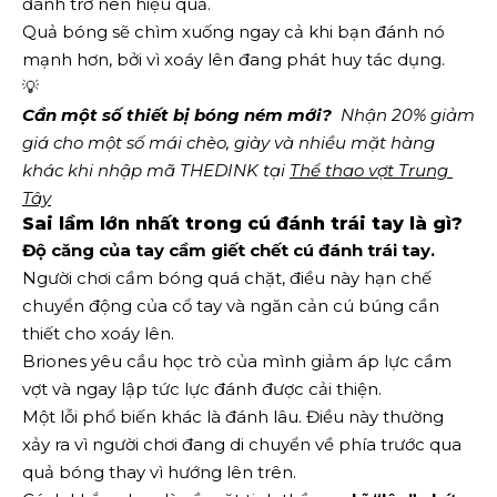
đánh trở nên hiệu quả.
Quả bóng sẽ chìm xuống ngay cả khi bạn đánh nó
mạnh hơn, bởi vì xoáy lên đang phát huy tác dụng.
💡
Cần một số thiết bị bóng ném mới?
  Nhận 20% giảm 
giá cho một số mái chèo, giày và nhiều mặt hàng 
khác khi nhập mã THEDINK tại 
Thể thao vợt Trung 
Tây
Sai lầm lớn nhất trong cú đánh trái tay là gì?
Độ căng của tay cầm giết chết cú đánh trái tay
.
Người chơi cầm bóng quá chặt, điều này hạn chế
chuyển động của cổ tay và ngăn cản cú búng cần
thiết cho xoáy lên.
Briones yêu cầu học trò của mình giảm áp lực cầm
vợt và ngay lập tức lực đánh được cải thiện.
Một lỗi phổ biến khác là đánh lâu. Điều này thường
xảy ra vì người chơi đang di chuyển về phía trước qua
quả bóng thay vì hướng lên trên.