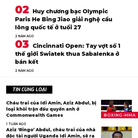
Huy chương bạc Olympic
Paris He Bing Jiao giải nghệ cầu
lông quốc tế ở tuổi 27
2 NĂM AGO
Cincinnati Open: Tay vợt số 1
thế giới Swiatek thua Sabalenka ở
bán kết
2 NĂM AGO
TIN CÙNG LOẠI
Cháu trai của Idi Amin, Aziz Abdul, bị
loại khỏi trận đấu quyền anh ở
Commonwealth Games
BOXING-MMA
1 TUẦN AGO
Aziz ‘Ringo’ Abdul, cháu trai của nhà
độc tài người Uganda Idi Amin, sẽ ra