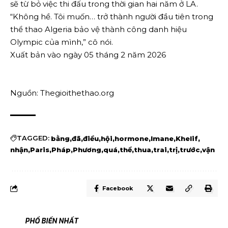
sẽ từ bỏ việc thi đấu trong thời gian hai năm ở LA.
“Không hề. Tôi muốn… trở thành người đầu tiên trong
thể thao Algeria bảo vệ thành công danh hiệu
Olympic của mình,” cô nói.
Xuất bản vào ngày 05 tháng 2 năm 2026
Nguồn: Thegioithethao.org
TAGGED:
bằng
đã
điều
hội
hormone
Imane
Khelif
nhận
Paris
Pháp
Phương
quá
thể
thua
trai
trị
trước
vận
Facebook
PHỔ BIẾN NHẤT