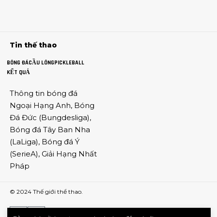
Tin thế thao
BÓNG ĐÁ
CẦU LÔNG
PICKLEBALL
KẾT QUẢ
Thông tin
bóng đá
Ngoại Hạng Anh
,
Bóng
Đá Đức
(
Bungdesliga
),
Bóng đá Tây Ban Nha
(
LaLiga
),
Bóng đá Ý
(
SerieA
),
Giải Hạng Nhất
Pháp
© 2024
Thế giới thể thao
.