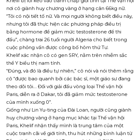
Khelif bị lôi kéo vào tranh chấp giới tính tại Thế vận hội
nơi cô giành huy chương vàng ở hạng cân 66kg nữ.
“Tôi có nội tiết tố nữ. Và mọi người không biết điều này,
nhưng tôi đã thực hiện các phương pháp điều trị
bằng hormone để giảm mức testosterone để thi
đấu”, chàng trai 26 tuổi người Algeria cho biết trong
cuộc phỏng vấn được công bố hôm thứ Tư.
Khelif xác nhận cô có gen SRY, nằm trên nhiễm sắc
thể Y biểu thị nam tính.
“Đúng, và đó là điều tự nhiên,” cô nói và nói thêm rằng
cô “được bao quanh bởi các bác sĩ, một giáo sư đang
theo dõi tôi… Đối với giải đấu vòng loại Thế vận hội
Paris, diễn ra ở Dakar, tôi đã giảm mức testosterone
của mình xuống 0”.
Giống như Lin Yu-ting của Đài Loan, người cũng giành
huy chương vàng ở hạng mục khác tại Thế vận hội
Paris, Khelif nhận thấy mình là trung tâm của một
cuộc tranh cãi về giới tính, thu hút những bình luận từ