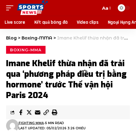
Aa
Live score
Kết quả bóng đá
Video clips
Ngoại Hạng A
Blog
>
Boxing-MMA
>
Imane Khelif thừa nhận đã trải qua ‘phương pháp điều trị bằng hormone’ trước Thế vận hội Paris 2024
BOXING-MMA
Imane Khelif thừa nhận đã trải
qua ‘phương pháp điều trị bằng
hormone’ trước Thế vận hội
Paris 2024
FIGHTING MMA
5 MIN READ
LAST UPDATED: 05/02/2026 3:26 CHIỀU