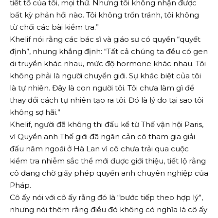
tiết tố của tôi, mọi thứ. Nhưng tôi không nhận được
bất kỳ phản hồi nào. Tôi không trốn tránh, tôi không
từ chối các bài kiểm tra.”
Khelif nói rằng các bác sĩ và giáo sư có quyền “quyết
định”, nhưng khẳng định: “Tất cả chúng ta đều có gen
di truyền khác nhau, mức độ hormone khác nhau. Tôi
không phải là người chuyển giới. Sự khác biệt của tôi
là tự nhiên. Đây là con người tôi. Tôi chưa làm gì để
thay đổi cách tự nhiên tạo ra tôi. Đó là lý do tại sao tôi
không sợ hãi.”
Khelif, người đã không thi đấu kể từ Thế vận hội Paris,
vì Quyền anh Thế giới đã ngăn cản cô tham gia giải
đấu năm ngoái ở Hà Lan vì cô chưa trải qua cuộc
kiểm tra nhiễm sắc thể mới được giới thiệu, tiết lộ rằng
cô đang chờ giấy phép quyền anh chuyên nghiệp của
Pháp.
Cô ấy nói với cô ấy rằng đó là “bước tiếp theo hợp lý”,
nhưng nói thêm rằng điều đó không có nghĩa là cô ấy