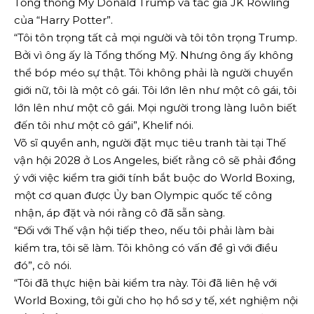
Tổng thống Mỹ Donald Trump và tác giả JK Rowling
của “Harry Potter”.
“Tôi tôn trọng tất cả mọi người và tôi tôn trọng Trump.
Bởi vì ông ấy là Tổng thống Mỹ. Nhưng ông ấy không
thể bóp méo sự thật. Tôi không phải là người chuyển
giới nữ, tôi là một cô gái. Tôi lớn lên như một cô gái, tôi
lớn lên như một cô gái. Mọi người trong làng luôn biết
đến tôi như một cô gái”, Khelif nói.
Võ sĩ quyền anh, người đặt mục tiêu tranh tài tại Thế
vận hội 2028 ở Los Angeles, biết rằng cô sẽ phải đồng
ý với việc kiểm tra giới tính bắt buộc do World Boxing,
một cơ quan được Ủy ban Olympic quốc tế công
nhận, áp đặt và nói rằng cô đã sẵn sàng.
“Đối với Thế vận hội tiếp theo, nếu tôi phải làm bài
kiểm tra, tôi sẽ làm. Tôi không có vấn đề gì với điều
đó”, cô nói.
“Tôi đã thực hiện bài kiểm tra này. Tôi đã liên hệ với
World Boxing, tôi gửi cho họ hồ sơ y tế, xét nghiệm nội