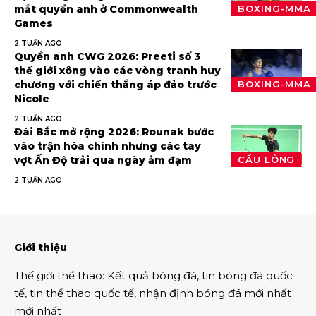
mắt quyền anh ở Commonwealth
BOXING-MMA
Games
2 TUẦN AGO
Quyền anh CWG 2026: Preeti số 3
thế giới xông vào các vòng tranh huy
chương với chiến thắng áp đảo trước
BOXING-MMA
Nicole
2 TUẦN AGO
Đài Bắc mở rộng 2026: Rounak bước
vào trận hòa chính nhưng các tay
vợt Ấn Độ trải qua ngày ảm đạm
CẦU LÔNG
2 TUẦN AGO
Giới thiệu
Thế giới thể thao
:
Kết quả bóng đá
,
tin bóng đá quốc
tế
,
tin thể thao
quốc tế,
nhận định bóng đá
mới nhất
mới nhất