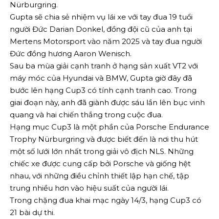
Nürburgring.
Gupta sẽ chia sẻ nhiệm vụ lái xe với tay đua 19 tuổi
người Đức Darian Donkel, đồng đội cũ của anh tại
Mertens Motorsport vào năm 2025 và tay đua người
Đức đồng hương Aaron Wenisch.
Sau ba mùa giải cạnh tranh ở hạng sản xuất VT2 với
máy móc của Hyundai và BMW, Gupta giờ đây đã
bước lên hạng Cup3 có tính cạnh tranh cao. Trong
giai đoạn này, anh đã giành được sáu lần lên bục vinh
quang và hai chiến thắng trong cuộc đua.
Hạng mục Cup3 là một phần của Porsche Endurance
Trophy Nürburgring và được biết đến là nơi thu hút
một số lưới lớn nhất trong giải vô địch NLS. Những
chiếc xe được cung cấp bởi Porsche và giống hệt
nhau, với những điều chỉnh thiết lập hạn chế, tập
trung nhiều hơn vào hiệu suất của người lái.
Trong chặng đua khai mạc ngày 14/3, hạng Cup3 có
21 bài dự thi.