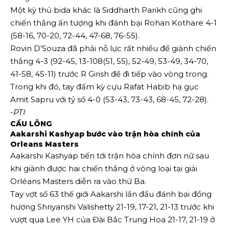
Một kỳ thủ bida khác là Siddharth Parikh cũng ghi
chiến thắng ấn tượng khi đánh bại Rohan Kothare 4-1
(58-16, 70-20, 72-44, 47-68, 76-55).
Rovin D’Souza đã phải nỗ lực rất nhiều để giành chiến
thắng 4-3 (92-45, 13-108(51, 55), 52-49, 53-49, 34-70,
41-58, 45-11) trước R Girish để đi tiếp vào vòng trong.
Trong khi đó, tay đấm kỳ cựu Rafat Habib hạ gục
Amit Sapru với tỷ số 4-0 (53-43, 73-43, 68-45, 72-28).
-PTI
CẦU LÔNG
Aakarshi Kashyap bước vào trận hòa chính của
Orleans Masters
Aakarshi Kashyap tiến tới trận hòa chính đơn nữ sau
khi giành được hai chiến thắng ở vòng loại tại giải
Orléans Masters diễn ra vào thứ Ba.
Tay vợt số 63 thế giới Aakarshi lần đầu đánh bại đồng
hương Shriyanshi Valishetty 21-19, 17-21, 21-13 trước khi
vượt qua Lee YH của Đài Bắc Trung Hoa 21-17, 21-19 ở