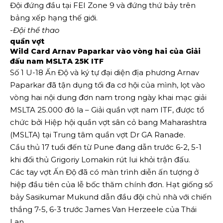
Đội đứng đầu tại FEI Zone 9 và đứng thứ bảy trên
bảng xếp hạng thế giới.
-Đội thể thao
quần vợt
Wild Card Arnav Paparkar vào vòng hai của Giải
đấu nam MSLTA 25K ITF
Số 1 U-18 Ấn Độ và ký tự đại diện địa phương Arnav
Paparkar đã tận dụng tối đa cơ hội của mình, lọt vào
vòng hai nội dung đơn nam trong ngày khai mạc giải
MSLTA 25.000 đô la – Giải quần vợt nam ITF, được tổ
chức bởi Hiệp hội quần vợt sân cỏ bang Maharashtra
(MSLTA) tại Trung tâm quần vợt Dr GA Ranade.
Cầu thủ 17 tuổi đến từ Pune đang dẫn trước 6-2, 5-1
khi đối thủ Grigoriy Lomakin rút lui khỏi trận đấu.
Các tay vợt Ấn Độ đã có màn trình diễn ấn tượng ở
hiệp đầu tiên của lễ bốc thăm chính đơn. Hạt giống số
bảy Sasikumar Mukund dẫn đầu đội chủ nhà với chiến
thắng 7-5, 6-3 trước James Van Herzeele của Thái
Lan.