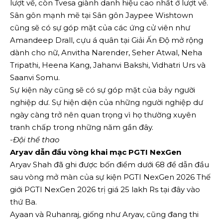
lượt về, còn Tvesa giành danh hiệu cao nhất ở lượt về.
Sân gôn mạnh mẽ tại Sân gôn Jaypee Wishtown
cũng sẽ có sự góp mặt của các ứng cử viên như
Amandeep Drall, cựu á quân tại Giải Ấn Độ mở rộng
dành cho nữ, Anvitha Narender, Seher Atwal, Neha
Tripathi, Heena Kang, Jahanvi Bakshi, Vidhatri Urs và
Saanvi Somu.
Sự kiện này cũng sẽ có sự góp mặt của bảy người
nghiệp dư. Sự hiện diện của những người nghiệp dư
ngày càng trở nên quan trọng vì họ thường xuyên
tranh chấp trong những năm gần đây.
-Đội thể thao
Aryav dẫn đầu vòng khai mạc PGTI NexGen
Aryav Shah đã ghi được bốn điểm dưới 68 để dẫn đầu
sau vòng mở màn của sự kiện PGTI NexGen 2026 Thế
giới PGTI NexGen 2026 trị giá 25 lakh Rs tại đây vào
thứ Ba.
Ayaan và Ruhanraj, giống như Aryav, cũng đang thi