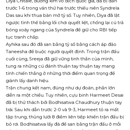
Diya Chitale, đương kim vô địch quốc gia, đã bị dẫn
trước 1-6 trong ván thứ hai trước thiếu niên Syndrela
Das sau khi thua bàn mở tỷ số. Tuy nhiên, Diya đã lật
ngược tình thế bằng lối chơi quyết liệt, chống lại cú trả
bóng xoáy ngang của Syndrela để giữ cho RBI tiếp
tục tranh chấp.
Ayhika sau đó đã san bằng tỷ số bằng cách áp đảo
Taneesha để buộc người quyết định. Trong trận đấu
cuối cùng, Sreeja đã giữ vững tinh thần của mình,
tung ra những cú đánh thuận tay thuận tay mang
tính chiến thắng ở những thời điểm quan trọng để
giành lấy danh hiệu.
Trận chung kết nam, đúng như dự đoán, phần lớn
diễn ra một chiều. Tuy nhiên, cựu binh Harmeet Desai
đã bị thử thách bởi Bodhisatwa Chaudhury thuận tay
trái. Sau khi dẫn trước 2-0 và 9-3, Harmeet tỏ ra mất
tập trung, thủng lưới 8 điểm liên tiếp khiến trận đấu bị
bỏ rơi. Bodhisatwa lấy đà để san bằng trận đấu ở mỗi