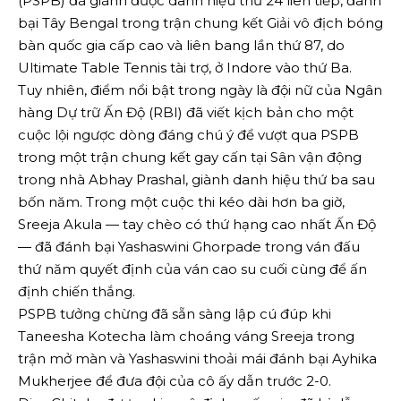
(PSPB) đã giành được danh hiệu thứ 24 liên tiếp, đánh
bại Tây Bengal trong trận chung kết Giải vô địch bóng
bàn quốc gia cấp cao và liên bang lần thứ 87, do
Ultimate Table Tennis tài trợ, ở Indore vào thứ Ba.
Tuy nhiên, điểm nổi bật trong ngày là đội nữ của Ngân
hàng Dự trữ Ấn Độ (RBI) đã viết kịch bản cho một
cuộc lội ngược dòng đáng chú ý để vượt qua PSPB
trong một trận chung kết gay cấn tại Sân vận động
trong nhà Abhay Prashal, giành danh hiệu thứ ba sau
bốn năm. Trong một cuộc thi kéo dài hơn ba giờ,
Sreeja Akula — tay chèo có thứ hạng cao nhất Ấn Độ
— đã đánh bại Yashaswini Ghorpade trong ván đấu
thứ năm quyết định của ván cao su cuối cùng để ấn
định chiến thắng.
PSPB tưởng chừng đã sẵn sàng lập cú đúp khi
Taneesha Kotecha làm choáng váng Sreeja trong
trận mở màn và Yashaswini thoải mái đánh bại Ayhika
Mukherjee để đưa đội của cô ấy dẫn trước 2-0.