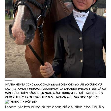
INAARA MEHTA CŨNG ĐƯỢC CHỌN ĐỂ ĐẠI DIỆN CHO ĐỘI ẤN ĐỘ CÙNG VỚI
GAURAV PUNDIR, MIRAYA R. DADABHOY VÀ SAMANNA EVERAA T. ĐỘI ĐÃ CÓ
MÀN TRÌNH DIỄN ĐÁNG KHEN NGỢI, GIÀNH ĐƯỢC VỊ TRÍ SỐ 1 TẠI FEI KHU 9
VÀ XẾP THỨ 7 TRÊN TOÀN THẾ GIỚI. | NGUỒN ẢNH: SẮP XẾP ĐẶC BIỆT
Inaara Mehta cũng được chọn để đại diện cho Đội Ấn