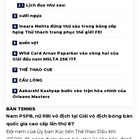
Lịch đua như sau:
cưỡi ngựa
Inaara Mehta đứng thứ sáu trong bảng xếp
hạng Thử thách trang phục thế giới FEI
quần vợt
Wild Card Arnav Paparkar vào vòng hai của
Giải đấu nam MSLTA 25K ITF
THỂ THAO CUE
CẦU LÔNG
Aakarshi Kashyap bước vào trận hòa chính của
Orleans Masters
BÀN TENNIS
Nam PSPB, nữ RBI vô địch tại Giải vô địch bóng bàn
quốc gia cao cấp lần thứ 87
Đội nam của Ủy ban Xúc tiến Thể thao Dầu khí