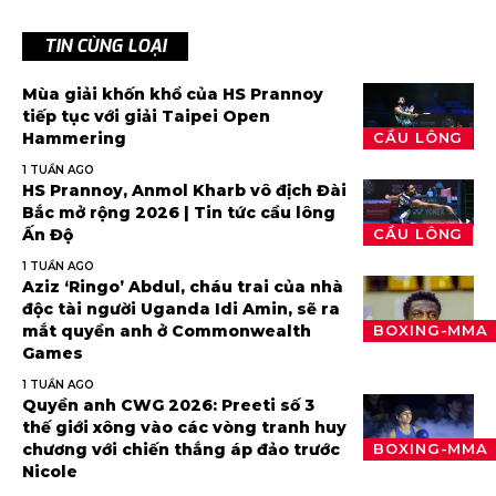
TIN CÙNG LOẠI
Mùa giải khốn khổ của HS Prannoy
tiếp tục với giải Taipei Open
Hammering
CẦU LÔNG
1 TUẦN AGO
HS Prannoy, Anmol Kharb vô địch Đài
Bắc mở rộng 2026 | Tin tức cầu lông
Ấn Độ
CẦU LÔNG
1 TUẦN AGO
Aziz ‘Ringo’ Abdul, cháu trai của nhà
độc tài người Uganda Idi Amin, sẽ ra
mắt quyền anh ở Commonwealth
BOXING-MMA
Games
1 TUẦN AGO
Quyền anh CWG 2026: Preeti số 3
thế giới xông vào các vòng tranh huy
chương với chiến thắng áp đảo trước
BOXING-MMA
Nicole