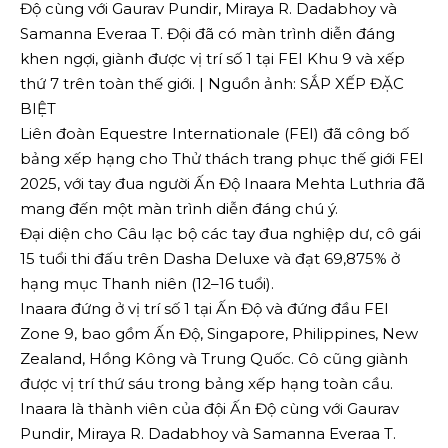
Độ cùng với Gaurav Pundir, Miraya R. Dadabhoy và
Samanna Everaa T. Đội đã có màn trình diễn đáng
khen ngợi, giành được vị trí số 1 tại FEI Khu 9 và xếp
thứ 7 trên toàn thế giới. | Nguồn ảnh: SẮP XẾP ĐẶC
BIỆT
Liên đoàn Equestre Internationale (FEI) đã công bố
bảng xếp hạng cho Thử thách trang phục thế giới FEI
2025, với tay đua người Ấn Độ Inaara Mehta Luthria đã
mang đến một màn trình diễn đáng chú ý.
Đại diện cho Câu lạc bộ các tay đua nghiệp dư, cô gái
15 tuổi thi đấu trên Dasha Deluxe và đạt 69,875% ở
hạng mục Thanh niên (12–16 tuổi).
Inaara đứng ở vị trí số 1 tại Ấn Độ và đứng đầu FEI
Zone 9, bao gồm Ấn Độ, Singapore, Philippines, New
Zealand, Hồng Kông và Trung Quốc. Cô cũng giành
được vị trí thứ sáu trong bảng xếp hạng toàn cầu.
Inaara là thành viên của đội Ấn Độ cùng với Gaurav
Pundir, Miraya R. Dadabhoy và Samanna Everaa T.