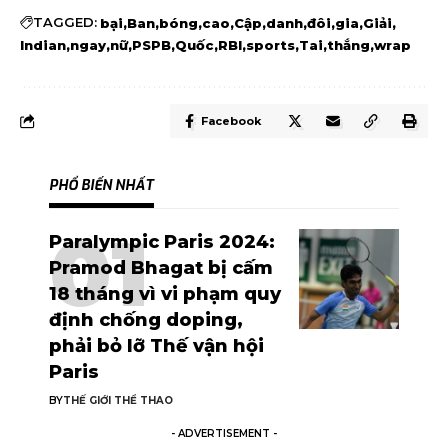
TAGGED:
bại
Ban
bóng
cao
Cập
danh
đôi
gia
Giải
Indian
ngay
nữ
PSPB
Quốc
RBI
sports
Tai
thắng
wrap
Facebook
PHỔ BIẾN NHẤT
Paralympic Paris 2024:
Pramod Bhagat bị cấm
18 tháng vì vi phạm quy
định chống doping,
phải bỏ lỡ Thế vận hội
Paris
BY
THẾ GIỚI THỂ THAO
- ADVERTISEMENT -