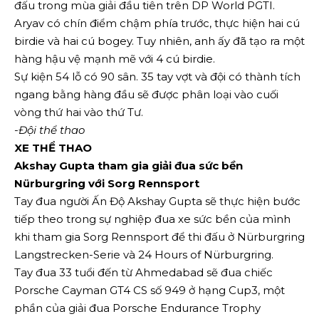
đấu trong mùa giải đầu tiên trên DP World PGTI.
Aryav có chín điểm chậm phía trước, thực hiện hai cú
birdie và hai cú bogey. Tuy nhiên, anh ấy đã tạo ra một
hàng hậu vệ mạnh mẽ với 4 cú birdie.
Sự kiện 54 lỗ có 90 sân. 35 tay vợt và đội có thành tích
ngang bằng hàng đầu sẽ được phân loại vào cuối
vòng thứ hai vào thứ Tư.
-Đội thể thao
XE THỂ THAO
Akshay Gupta tham gia giải đua sức bền
Nürburgring với Sorg Rennsport
Tay đua người Ấn Độ Akshay Gupta sẽ thực hiện bước
tiếp theo trong sự nghiệp đua xe sức bền của mình
khi tham gia Sorg Rennsport để thi đấu ở Nürburgring
Langstrecken-Serie và 24 Hours of Nürburgring.
Tay đua 33 tuổi đến từ Ahmedabad sẽ đua chiếc
Porsche Cayman GT4 CS số 949 ở hạng Cup3, một
phần của giải đua Porsche Endurance Trophy