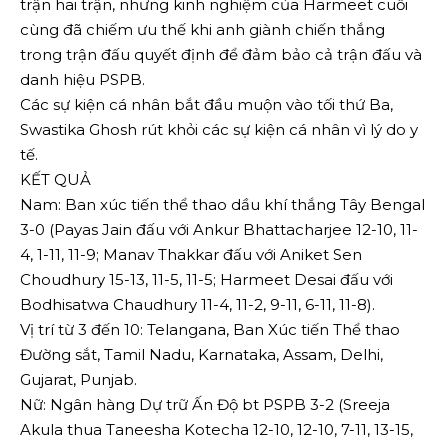
trận hai trận, nhưng kinh nghiệm của Harmeet cuối
cùng đã chiếm ưu thế khi anh giành chiến thắng
trong trận đấu quyết định để đảm bảo cả trận đấu và
danh hiệu PSPB.
Các sự kiện cá nhân bắt đầu muộn vào tối thứ Ba,
Swastika Ghosh rút khỏi các sự kiện cá nhân vì lý do y
tế.
KẾT QUẢ
Nam: Ban xúc tiến thể thao dầu khí thắng Tây Bengal
3-0 (Payas Jain đấu với Ankur Bhattacharjee 12-10, 11-
4, 1-11, 11-9; Manav Thakkar đấu với Aniket Sen
Choudhury 15-13, 11-5, 11-5; Harmeet Desai đấu với
Bodhisatwa Chaudhury 11-4, 11-2, 9-11, 6-11, 11-8).
Vị trí từ 3 đến 10: Telangana, Ban Xúc tiến Thể thao
Đường sắt, Tamil Nadu, Karnataka, Assam, Delhi,
Gujarat, Punjab.
Nữ: Ngân hàng Dự trữ Ấn Độ bt PSPB 3-2 (Sreeja
Akula thua Taneesha Kotecha 12-10, 12-10, 7-11, 13-15,