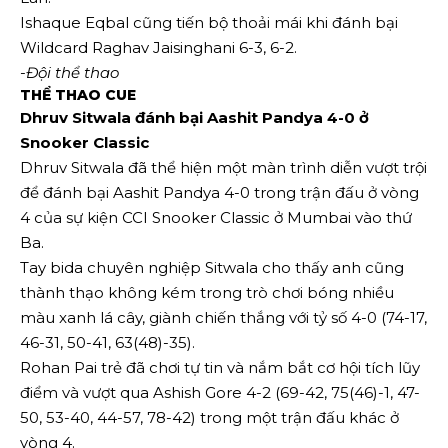
Ishaque Eqbal cũng tiến bộ thoải mái khi đánh bại
Wildcard Raghav Jaisinghani 6-3, 6-2.
-Đội thể thao
THỂ THAO CUE
Dhruv Sitwala đánh bại Aashit Pandya 4-0 ở
Snooker Classic
Dhruv Sitwala đã thể hiện một màn trình diễn vượt trội
để đánh bại Aashit Pandya 4-0 trong trận đấu ở vòng
4 của sự kiện CCI Snooker Classic ở Mumbai vào thứ
Ba.
Tay bida chuyên nghiệp Sitwala cho thấy anh cũng
thành thạo không kém trong trò chơi bóng nhiều
màu xanh lá cây, giành chiến thắng với tỷ số 4-0 (74-17,
46-31, 50-41, 63(48)-35).
Rohan Pai trẻ đã chơi tự tin và nắm bắt cơ hội tích lũy
điểm và vượt qua Ashish Gore 4-2 (69-42, 75(46)-1, 47-
50, 53-40, 44-57, 78-42) trong một trận đấu khác ở
vòng 4.