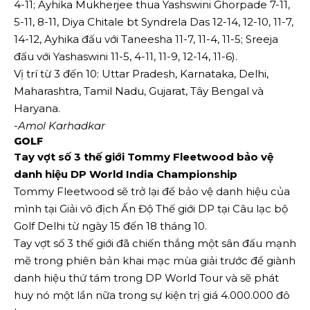
4-11; Ayhika Mukherjee thua Yashswini Ghorpade 7-11,
5-11, 8-11, Diya Chitale bt Syndrela Das 12-14, 12-10, 11-7,
14-12, Ayhika đấu với Taneesha 11-7, 11-4, 11-5; Sreeja
đấu với Yashaswini 11-5, 4-11, 11-9, 12-14, 11-6).
Vị trí từ 3 đến 10: Uttar Pradesh, Karnataka, Delhi,
Maharashtra, Tamil Nadu, Gujarat, Tây Bengal và
Haryana.
-Amol Karhadkar
GOLF
Tay vợt số 3 thế giới Tommy Fleetwood bảo vệ
danh hiệu DP World India Championship
Tommy Fleetwood sẽ trở lại để bảo vệ danh hiệu của
mình tại Giải vô địch Ấn Độ Thế giới DP tại Câu lạc bộ
Golf Delhi từ ngày 15 đến 18 tháng 10.
Tay vợt số 3 thế giới đã chiến thắng một sân đấu mạnh
mẽ trong phiên bản khai mạc mùa giải trước để giành
danh hiệu thứ tám trong DP World Tour và sẽ phát
huy nó một lần nữa trong sự kiện trị giá 4.000.000 đô