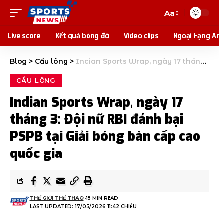
Aa
Live score
Kết quả bóng đá
Video clips
Ngoại Hạng A
Blog
>
Cầu lông
>
Indian Sports Wrap, ngày 17 tháng 3: Đội nữ RBI đánh bại PSPB tại Giải bóng bàn cấp cao quốc gia
CẦU LÔNG
Indian Sports Wrap, ngày 17
tháng 3: Đội nữ RBI đánh bại
PSPB tại Giải bóng bàn cấp cao
quốc gia
THẾ GIỚI THỂ THAO
18 MIN READ
LAST UPDATED: 17/03/2026 11:42 CHIỀU