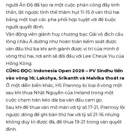
người Ấn Độ đã tạo ra một cuộc phản công đầy tinh
thần, lật ngược tình thế thâm hụt 11-15 ở ván thứ hai
bằng một loạt các pha phối hợp tuyệt vời để buộc
người quyết định.
Vận động viên giành huy chương bạc Giải vô địch cầu
lông châu Á dường như hoàn toàn kiểm soát được
ván đấu thứ ba khi anh giành được vị trí của mình ở
vòng thứ hai, nơi anh sẽ đối đầu với Lee Cheuk Yiu của
Hồng Kông.
CŨNG ĐỌC: Indonesia Open 2026 – PV Sindhu tiến
vào vòng 16; Lakshya, Srikanth và Malvika thoát ra
Ở một diễn biến khác, HS Prannoy bị loại ở vòng một
sau khi thua Nhật Nguyễn của Ireland trong một
cuộc chạm trán kéo dài ba ván đấu cam go.
Sau khi để thua ván mở màn với tỷ số 17-21, Prannoy lội
ngược dòng để ghi bàn thứ hai với tỷ số 21-16 nhưng
không duy trì được đà, để thua 19-21 trong ván quyết
định.