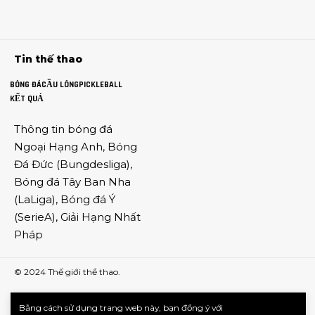
Tin thế thao
BÓNG ĐÁ
CẦU LÔNG
PICKLEBALL
KẾT QUẢ
Thông tin
bóng đá
Ngoại Hạng Anh
,
Bóng
Đá Đức
(
Bungdesliga
),
Bóng đá Tây Ban Nha
(
LaLiga
),
Bóng đá Ý
(
SerieA
),
Giải Hạng Nhất
Pháp
© 2024
Thế giới thể thao
.
Bằng cách sử dụng trang web này, bạn đồng ý với