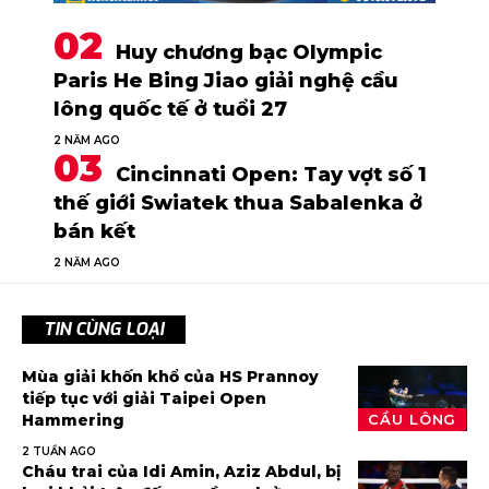
Huy chương bạc Olympic
Paris He Bing Jiao giải nghệ cầu
lông quốc tế ở tuổi 27
2 NĂM AGO
Cincinnati Open: Tay vợt số 1
thế giới Swiatek thua Sabalenka ở
bán kết
2 NĂM AGO
TIN CÙNG LOẠI
Mùa giải khốn khổ của HS Prannoy
tiếp tục với giải Taipei Open
Hammering
CẦU LÔNG
2 TUẦN AGO
Cháu trai của Idi Amin, Aziz Abdul, bị