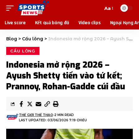
Aa
Live score
Kết quả bóng đá
Video clips
Ngoại Hạng A
Blog
>
Cầu lông
>
Indonesia mở rộng 2026 – Ayush Shetty tiến vào tứ kết; Prannoy, Rohan-Gadde cúi đầu
CẦU LÔNG
Indonesia mở rộng 2026 –
Ayush Shetty tiến vào tứ kết;
Prannoy, Rohan-Gadde cúi đầu
THẾ GIỚI THỂ THAO
2 MIN READ
LAST UPDATED: 03/06/2026 7:19 CHIỀU