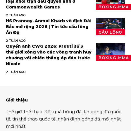
loại khỏi trận đấu quyền anh ở
Commonwealth Games
BOXING-MMA
2 TUẦN AGO
HS Prannoy, Anmol Kharb vô địch Đài
Bắc mở rộng 2026 | Tin tức cầu lông
Ấn Độ
CẦU LÔNG
2 TUẦN AGO
Quyền anh CWG 2026: Preeti số 3
thế giới xông vào các vòng tranh huy
chương với chiến thắng áp đảo trước
BOXING-MMA
Nicole
2 TUẦN AGO
Giới thiệu
Thế giới thể thao
:
Kết quả bóng đá
,
tin bóng đá quốc
tế
,
tin thể thao
quốc tế,
nhận định bóng đá
mới nhất
mới nhất