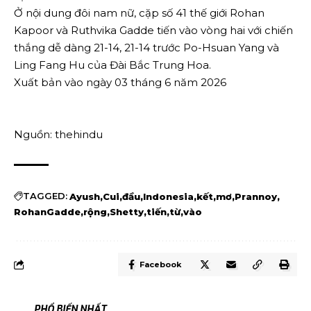
Ở nội dung đôi nam nữ, cặp số 41 thế giới Rohan
Kapoor và Ruthvika Gadde tiến vào vòng hai với chiến
thắng dễ dàng 21-14, 21-14 trước Po-Hsuan Yang và
Ling Fang Hu của Đài Bắc Trung Hoa.
Xuất bản vào ngày 03 tháng 6 năm 2026
Nguồn: thehindu
TAGGED:
Ayush
Cui
đầu
Indonesia
kết
mơ
Prannoy
RohanGadde
rộng
Shetty
tiến
từ
vào
Facebook
PHỔ BIẾN NHẤT