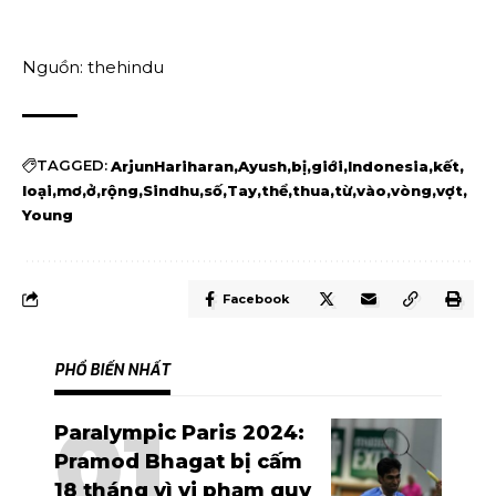
Nguồn: thehindu
TAGGED:
ArjunHariharan
Ayush
bị
giới
Indonesia
kết
loại
mơ
ở
rộng
Sindhu
số
Tay
thể
thua
từ
vào
vòng
vợt
Young
Facebook
PHỔ BIẾN NHẤT
Paralympic Paris 2024:
Pramod Bhagat bị cấm
18 tháng vì vi phạm quy