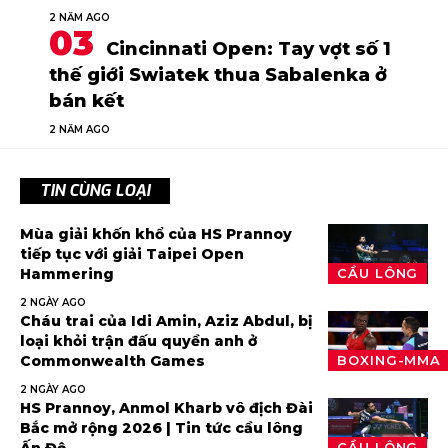
2 NĂM AGO
Cincinnati Open: Tay vợt số 1
thế giới Swiatek thua Sabalenka ở
bán kết
2 NĂM AGO
TIN CÙNG LOẠI
Mùa giải khốn khổ của HS Prannoy
tiếp tục với giải Taipei Open
Hammering
CẦU LÔNG
2 NGÀY AGO
Cháu trai của Idi Amin, Aziz Abdul, bị
loại khỏi trận đấu quyền anh ở
Commonwealth Games
BOXING-MMA
2 NGÀY AGO
HS Prannoy, Anmol Kharb vô địch Đài
Bắc mở rộng 2026 | Tin tức cầu lông
CẦU LÔNG