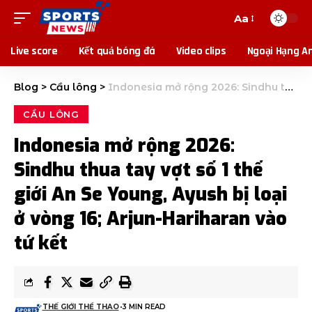
Aa
Live score
Kết quả bóng đá
Video clips
Ngoại Hạng A
Blog
>
Cầu lông
>
Indonesia mở rộng 2026: Sindhu thua tay vợt số 1 thế giới An Se Young, Ayush bị loại ở vòng 16; Arjun-Hariharan vào tứ kết
CẦU LÔNG
Indonesia mở rộng 2026:
Sindhu thua tay vợt số 1 thế
giới An Se Young, Ayush bị loại
ở vòng 16; Arjun-Hariharan vào
tứ kết
THẾ GIỚI THỂ THAO
3 MIN READ