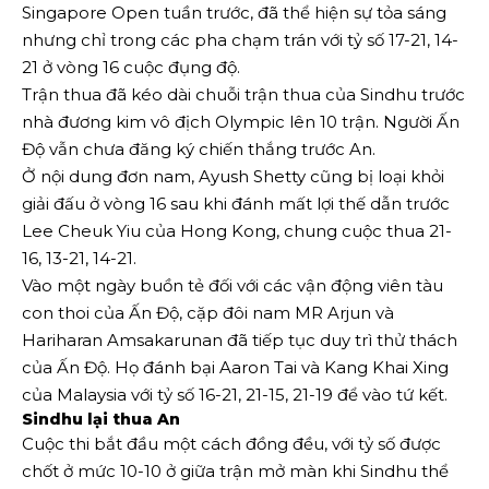
Singapore Open tuần trước, đã thể hiện sự tỏa sáng
nhưng chỉ trong các pha chạm trán với tỷ số 17-21, 14-
21 ở vòng 16 cuộc đụng độ.
Trận thua đã kéo dài chuỗi trận thua của Sindhu trước
nhà đương kim vô địch Olympic lên 10 trận. Người Ấn
Độ vẫn chưa đăng ký chiến thắng trước An.
Ở nội dung đơn nam, Ayush Shetty cũng bị loại khỏi
giải đấu ở vòng 16 sau khi đánh mất lợi thế dẫn trước
Lee Cheuk Yiu của Hong Kong, chung cuộc thua 21-
16, 13-21, 14-21.
Vào một ngày buồn tẻ đối với các vận động viên tàu
con thoi của Ấn Độ, cặp đôi nam MR Arjun và
Hariharan Amsakarunan đã tiếp tục duy trì thử thách
của Ấn Độ. Họ đánh bại Aaron Tai và Kang Khai Xing
của Malaysia với tỷ số 16-21, 21-15, 21-19 để vào tứ kết.
Sindhu lại thua An
Cuộc thi bắt đầu một cách đồng đều, với tỷ số được
chốt ở mức 10-10 ở giữa trận mở màn khi Sindhu thể