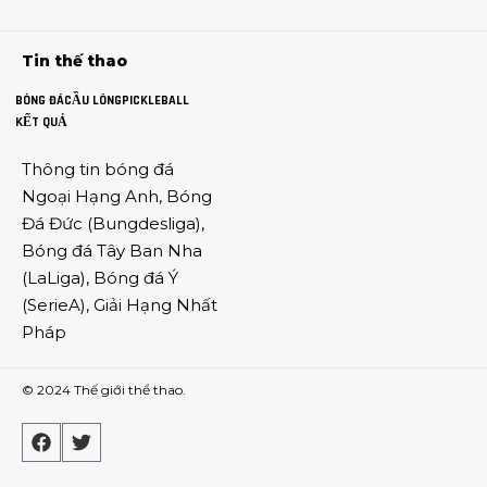
Tin thế thao
BÓNG ĐÁ
CẦU LÔNG
PICKLEBALL
KẾT QUẢ
Thông tin
bóng đá
Ngoại Hạng Anh
,
Bóng
Đá Đức
(
Bungdesliga
),
Bóng đá Tây Ban Nha
(
LaLiga
),
Bóng đá Ý
(
SerieA
),
Giải Hạng Nhất
Pháp
© 2024
Thế giới thể thao
.