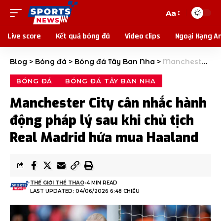
Aa
Live score
Kết quả bóng đá
Video clips
Ngoại Hạng A
Blog
>
Bóng đá
>
Bóng đá Tây Ban Nha
>
Manchester City cân nhắc hành động pháp lý sau khi chủ tịch Real Madrid hứa mua Haaland
BÓNG ĐÁ
BÓNG ĐÁ TÂY BAN NHA
Manchester City cân nhắc hành
động pháp lý sau khi chủ tịch
Real Madrid hứa mua Haaland
THẾ GIỚI THỂ THAO
4 MIN READ
LAST UPDATED: 04/06/2026 6:48 CHIỀU