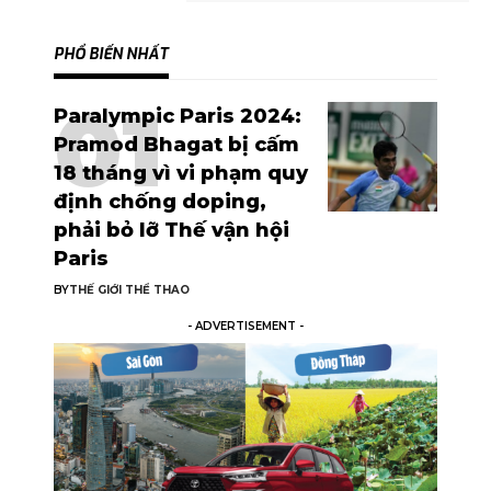
PHỔ BIẾN NHẤT
Paralympic Paris 2024:
Pramod Bhagat bị cấm
18 tháng vì vi phạm quy
định chống doping,
phải bỏ lỡ Thế vận hội
Paris
BY
THẾ GIỚI THỂ THAO
- ADVERTISEMENT -