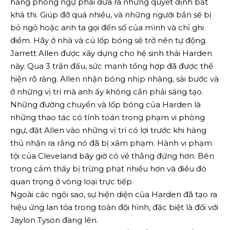
hàng phòng ngự phải đưa ra những quyết định bất
khả thi. Giúp đỡ quá nhiều, và những người bắn sẽ bị
bỏ ngỏ hoặc anh ta gọi đến số của mình và chỉ ghi
điểm. Hãy ở nhà và cú lốp bóng sẽ trở nên tự động.
Jarrett Allen được xây dựng cho hệ sinh thái Harden
này. Qua 3 trận đấu, sức mạnh tổng hợp đã được thể
hiện rõ ràng. Allen nhận bóng nhịp nhàng, sải bước và
ở những vị trí mà anh ấy không cần phải sáng tạo.
Những đường chuyền và lốp bóng của Harden là
những thao tác có tính toán trong phạm vi phòng
ngự, đặt Allen vào những vị trí có lợi trước khi hàng
thủ nhận ra rằng nó đã bị xâm phạm. Hành vi phạm
tội của Cleveland bây giờ có vẻ thẳng đứng hơn. Bên
trong cảm thấy bị trừng phạt nhiều hơn và điều đó
quan trọng ở vòng loại trực tiếp.
Ngoài các ngôi sao, sự hiện diện của Harden đã tạo ra
hiệu ứng lan tỏa trong toàn đội hình, đặc biệt là đối với
Jaylon Tyson đang lên.