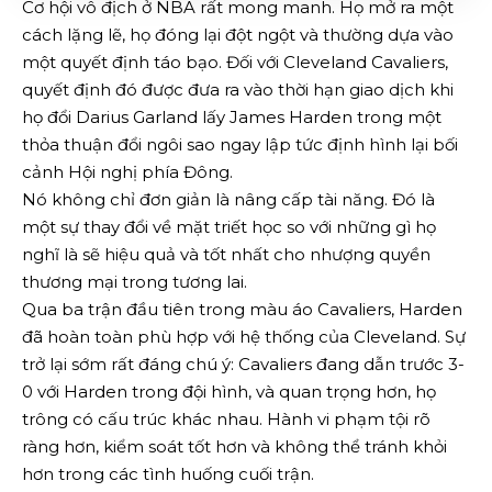
Cơ hội vô địch ở NBA rất mong manh. Họ mở ra một
cách lặng lẽ, họ đóng lại đột ngột và thường dựa vào
một quyết định táo bạo. Đối với Cleveland Cavaliers,
quyết định đó được đưa ra vào thời hạn giao dịch khi
họ đổi Darius Garland lấy James Harden trong một
thỏa thuận đổi ngôi sao ngay lập tức định hình lại bối
cảnh Hội nghị phía Đông.
Nó không chỉ đơn giản là nâng cấp tài năng. Đó là
một sự thay đổi về mặt triết học so với những gì họ
nghĩ là sẽ hiệu quả và tốt nhất cho nhượng quyền
thương mại trong tương lai.
Qua ba trận đầu tiên trong màu áo Cavaliers, Harden
đã hoàn toàn phù hợp với hệ thống của Cleveland. Sự
trở lại sớm rất đáng chú ý: Cavaliers đang dẫn trước 3-
0 với Harden trong đội hình, và quan trọng hơn, họ
trông có cấu trúc khác nhau. Hành vi phạm tội rõ
ràng hơn, kiểm soát tốt hơn và không thể tránh khỏi
hơn trong các tình huống cuối trận.