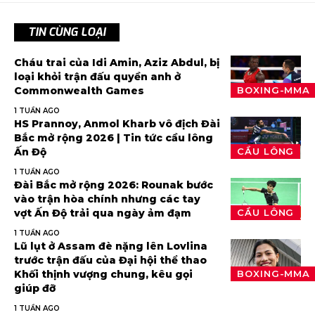
TIN CÙNG LOẠI
Cháu trai của Idi Amin, Aziz Abdul, bị
loại khỏi trận đấu quyền anh ở
Commonwealth Games
BOXING-MMA
1 TUẦN AGO
HS Prannoy, Anmol Kharb vô địch Đài
Bắc mở rộng 2026 | Tin tức cầu lông
Ấn Độ
CẦU LÔNG
1 TUẦN AGO
Đài Bắc mở rộng 2026: Rounak bước
vào trận hòa chính nhưng các tay
vợt Ấn Độ trải qua ngày ảm đạm
CẦU LÔNG
1 TUẦN AGO
Lũ lụt ở Assam đè nặng lên Lovlina
trước trận đấu của Đại hội thể thao
Khối thịnh vượng chung, kêu gọi
BOXING-MMA
giúp đỡ
1 TUẦN AGO