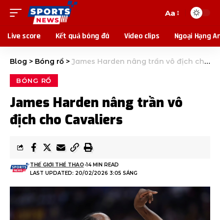
Aa
Live score
Kết quả bóng đá
Video clips
Ngoại Hạng A
Blog
>
Bóng rổ
>
James Harden nâng trần vô địch cho Cavaliers
BÓNG RỔ
James Harden nâng trần vô
địch cho Cavaliers
THẾ GIỚI THỂ THAO
14 MIN READ
LAST UPDATED: 20/02/2026 3:05 SÁNG