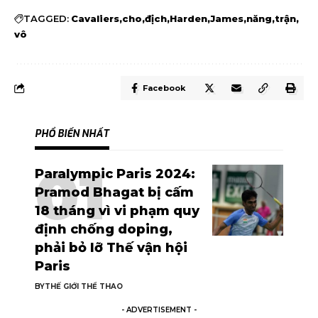
TAGGED:
Cavaliers
cho
địch
Harden
James
năng
trận
vô
Facebook
PHỔ BIẾN NHẤT
Paralympic Paris 2024:
Pramod Bhagat bị cấm
18 tháng vì vi phạm quy
định chống doping,
phải bỏ lỡ Thế vận hội
Paris
BY
THẾ GIỚI THỂ THAO
- ADVERTISEMENT -