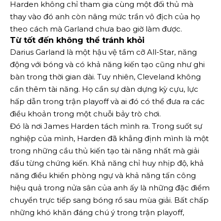
Harden không chỉ tham gia cùng một đối thủ mà
thay vào đó anh còn nâng mức trần vô địch của họ
theo cách mà Garland chưa bao giờ làm được.
Từ tốt đến không thể tránh khỏi
Darius Garland là một hậu vệ tầm cỡ All-Star, năng
động với bóng và có khả năng kiến ​​tạo cũng như ghi
bàn trong thời gian dài. Tuy nhiên, Cleveland không
cần thêm tài năng. Họ cần sự dàn dựng kỳ cựu, lực
hấp dẫn trong trận playoff và ai đó có thể đưa ra các
điều khoản trong một chuỗi bảy trò chơi.
Đó là nơi James Harden tách mình ra. Trong suốt sự
nghiệp của mình, Harden đã khẳng định mình là một
trong những cầu thủ kiến ​​tạo tài năng nhất mà giải
đấu từng chứng kiến. Khả năng chỉ huy nhịp độ, khả
năng điều khiển phòng ngự và khả năng tấn công
hiệu quả trong nửa sân của anh ấy là những đặc điểm
chuyển trực tiếp sang bóng rổ sau mùa giải. Bất chấp
những khó khăn đáng chú ý trong trận playoff,