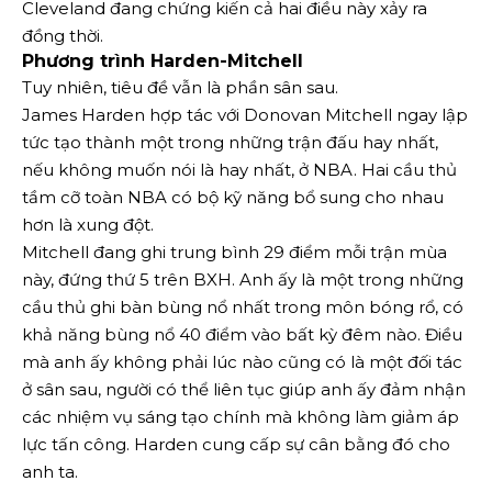
Cleveland đang chứng kiến ​​cả hai điều này xảy ra
đồng thời.
Phương trình Harden-Mitchell
Tuy nhiên, tiêu đề vẫn là phần sân sau.
James Harden hợp tác với Donovan Mitchell ngay lập
tức tạo thành một trong những trận đấu hay nhất,
nếu không muốn nói là hay nhất, ở NBA. Hai cầu thủ
tầm cỡ toàn NBA có bộ kỹ năng bổ sung cho nhau
hơn là xung đột.
Mitchell đang ghi trung bình 29 điểm mỗi trận mùa
này, đứng thứ 5 trên BXH. Anh ấy là một trong những
cầu thủ ghi bàn bùng nổ nhất trong môn bóng rổ, có
khả năng bùng nổ 40 điểm vào bất kỳ đêm nào. Điều
mà anh ấy không phải lúc nào cũng có là một đối tác
ở sân sau, người có thể liên tục giúp anh ấy đảm nhận
các nhiệm vụ sáng tạo chính mà không làm giảm áp
lực tấn công. Harden cung cấp sự cân bằng đó cho
anh ta.