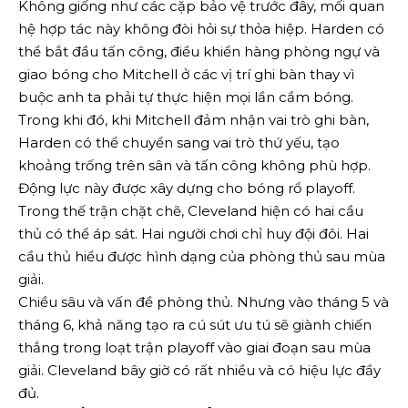
Không giống như các cặp bảo vệ trước đây, mối quan
hệ hợp tác này không đòi hỏi sự thỏa hiệp. Harden có
thể bắt đầu tấn công, điều khiển hàng phòng ngự và
giao bóng cho Mitchell ở các vị trí ghi bàn thay vì
buộc anh ta phải tự thực hiện mọi lần cầm bóng.
Trong khi đó, khi Mitchell đảm nhận vai trò ghi bàn,
Harden có thể chuyển sang vai trò thứ yếu, tạo
khoảng trống trên sân và tấn công không phù hợp.
Động lực này được xây dựng cho bóng rổ playoff.
Trong thế trận chặt chẽ, Cleveland hiện có hai cầu
thủ có thể áp sát. Hai người chơi chỉ huy đội đôi. Hai
cầu thủ hiểu được hình dạng của phòng thủ sau mùa
giải.
Chiều sâu và vấn đề phòng thủ. Nhưng vào tháng 5 và
tháng 6, khả năng tạo ra cú sút ưu tú sẽ giành chiến
thắng trong loạt trận playoff vào giai đoạn sau mùa
giải. Cleveland bây giờ có rất nhiều và có hiệu lực đầy
đủ.