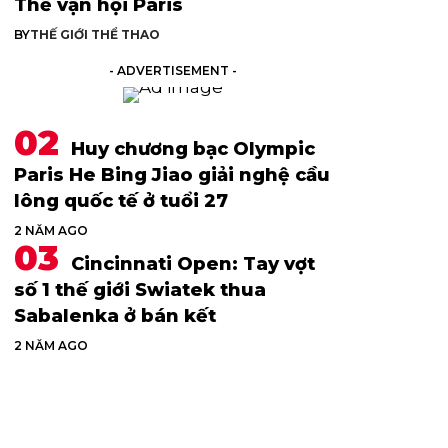
Thế vận hội Paris
BY
THẾ GIỚI THỂ THAO
- ADVERTISEMENT -
Huy chương bạc Olympic
Paris He Bing Jiao giải nghệ cầu
lông quốc tế ở tuổi 27
2 NĂM AGO
Cincinnati Open: Tay vợt
số 1 thế giới Swiatek thua
Sabalenka ở bán kết
2 NĂM AGO