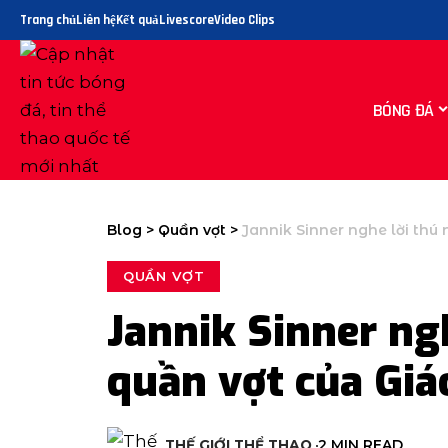
Trang chủ
Liên hệ
Kết quả
Livescore
Video Clips
BÓNG ĐÁ
Blog
>
Quần vợt
>
Jannik Sinner nghe lời th
QUẦN VỢT
Jannik Sinner ng
quần vợt của Giá
THẾ GIỚI THỂ THAO
2 MIN READ