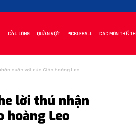
CẦU LÔNG
QUẦN VỢT
PICKLEBALL
CÁC MÔN THỂ TH
ú nhận quần vợt của Giáo hoàng Leo
he lời thú nhận
o hoàng Leo