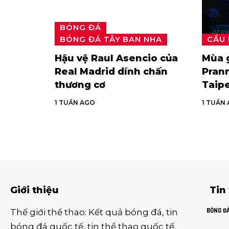
BÓNG ĐÁ
BÓNG ĐÁ TÂY BAN NHA
CẦU
Hậu vệ Raul Asencio của
Mùa g
Real Madrid dính chấn
Prann
thương cơ
Taip
1 TUẦN AGO
1 TUẦN
Giới thiệu
Tin
BÓNG Đ
Thế giới thể thao
:
Kết quả bóng đá
,
tin
bóng đá quốc tế
,
tin thể thao
quốc tế,