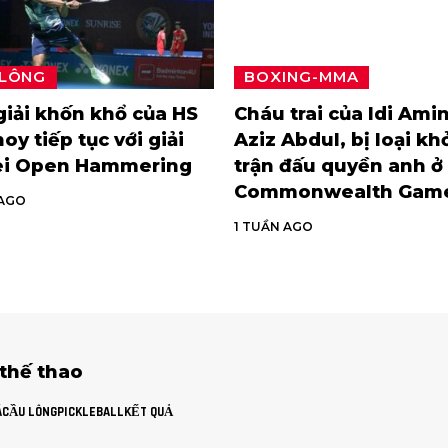
 LÔNG
BOXING-MMA
iải khốn khổ của HS
Cháu trai của Idi Amin
oy tiếp tục với giải
Aziz Abdul, bị loại kh
ei Open Hammering
trận đấu quyền anh ở
Commonwealth Gam
 AGO
1 TUẦN AGO
 thế thao
Á
CẦU LÔNG
PICKLEBALL
KẾT QUẢ