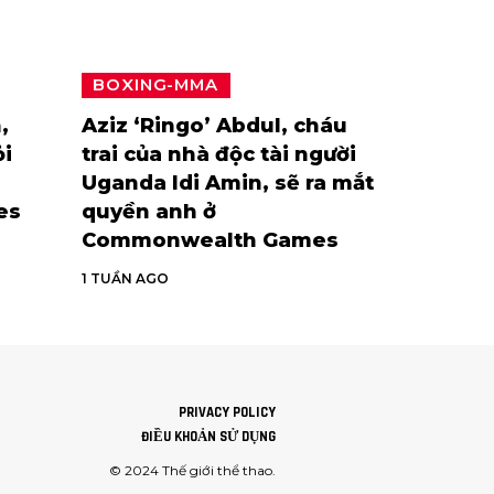
BOXING-MMA
,
Aziz ‘Ringo’ Abdul, cháu
ỏi
trai của nhà độc tài người
Uganda Idi Amin, sẽ ra mắt
es
quyền anh ở
Commonwealth Games
1 TUẦN AGO
PRIVACY POLICY
ĐIỀU KHOẢN SỬ DỤNG
© 2024
Thế giới thể thao
.