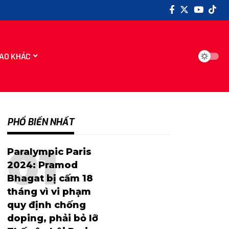
AO KHÁC
PHỔ BIẾN NHẤT
Paralympic Paris
2024: Pramod
Bhagat bị cấm 18
tháng vì vi phạm
quy định chống
doping, phải bỏ lỡ