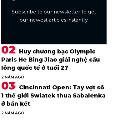
Subscribe to our newsletter to get
our newest articles instantly!
Huy chương bạc Olympic
Paris He Bing Jiao giải nghệ cầu
lông quốc tế ở tuổi 27
2 NĂM AGO
Cincinnati Open: Tay vợt số
1 thế giới Swiatek thua Sabalenka
ở bán kết
2 NĂM AGO