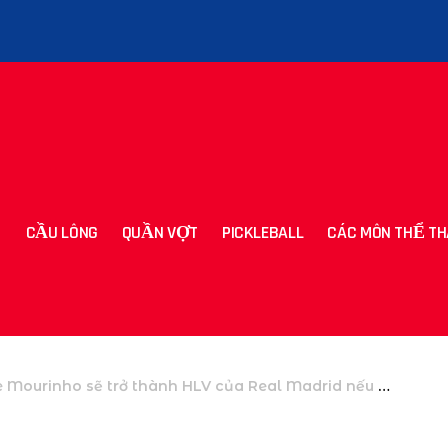
CẦU LÔNG
QUẦN VỢT
PICKLEBALL
CÁC MÔN THỂ TH
Mourinho sẽ trở thành HLV của Real Madrid nếu Florentino Perez thắng cử