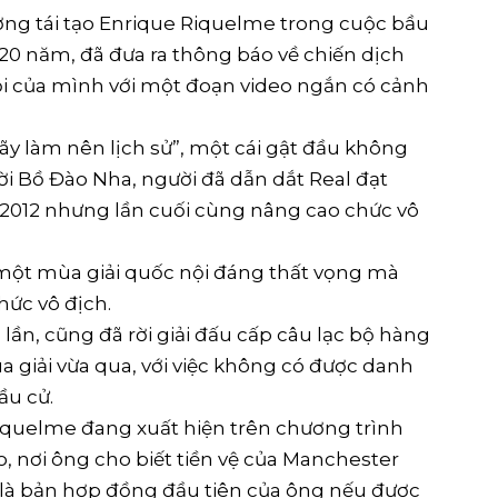
ợng tái tạo Enrique Riquelme trong cuộc bầu
 20 năm, đã đưa ra thông báo về chiến dịch
ội của mình với một đoạn video ngắn có cảnh
ãy làm nên lịch sử”, một cái gật đầu không
ời Bồ Đào Nha, người đã dẫn dắt Real đạt
m 2012 nhưng lần cuối cùng nâng cao chức vô
một mùa giải quốc nội đáng thất vọng mà
hức vô địch.
lần, cũng đã rời giải đấu cấp câu lạc bộ hàng
a giải vừa qua, với việc không có được danh
ầu cử.
iquelme đang xuất hiện trên chương trình
, nơi ông cho biết tiền vệ của Manchester
ẽ là bản hợp đồng đầu tiên của ông nếu được