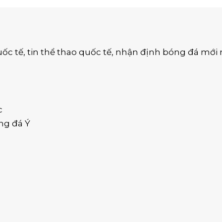
uốc tế
,
tin thể thao
quốc tế,
nhận định bóng đá
mới 
c
ng đá Ý