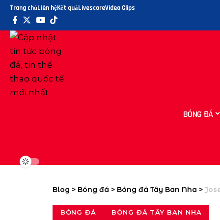
Trang chủ
Liên hệ
Kết quả
Livescore
Video Clips
BÓNG ĐÁ
Blog
>
Bóng đá
>
Bóng đá Tây Ban Nha
>
Jose 
BÓNG ĐÁ
BÓNG ĐÁ TÂY BAN NHA