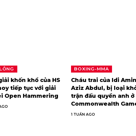
 LÔNG
BOXING-MMA
iải khốn khổ của HS
Cháu trai của Idi Amin
oy tiếp tục với giải
Aziz Abdul, bị loại kh
ei Open Hammering
trận đấu quyền anh ở
Commonwealth Gam
 AGO
1 TUẦN AGO