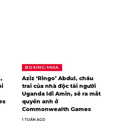
BOXING-MMA
,
Aziz ‘Ringo’ Abdul, cháu
ỏi
trai của nhà độc tài người
Uganda Idi Amin, sẽ ra mắt
es
quyền anh ở
Commonwealth Games
1 TUẦN AGO