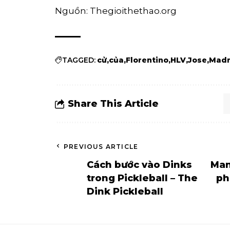
Nguồn: Thegioithethao.org
TAGGED:
cử
của
Florentino
HLV
Jose
Madr
Share This Article
PREVIOUS ARTICLE
Cách bước vào Dinks
Man
trong Pickleball – The
ph
Dink Pickleball