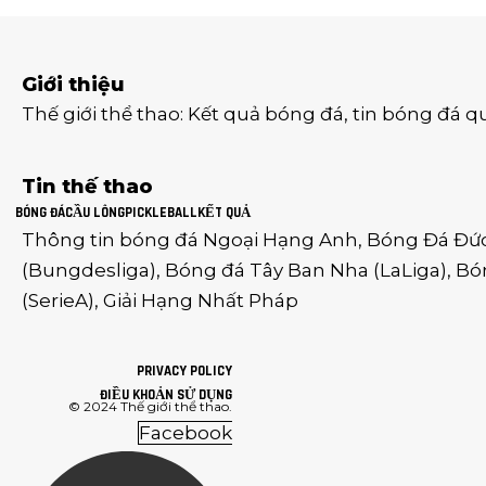
Giới thiệu
Thế giới thể thao
:
Kết quả bóng đá
,
tin bóng đá q
Tin thế thao
BÓNG ĐÁ
CẦU LÔNG
PICKLEBALL
KẾT QUẢ
Thông tin
bóng đá Ngoại Hạng Anh
,
Bóng Đá Đứ
(
Bungdesliga
),
Bóng đá Tây Ban Nha
(
LaLiga
),
Bó
(
SerieA
),
Giải Hạng Nhất Pháp
PRIVACY POLICY
ĐIỀU KHOẢN SỬ DỤNG
© 2024
Thế giới thể thao
.
Facebook