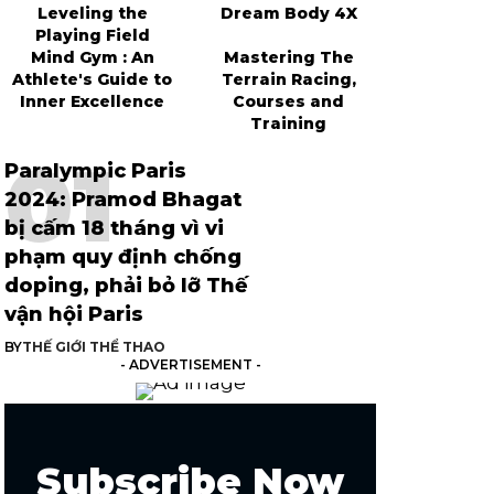
Leveling the
Dream Body 4X
Playing Field
Mind Gym : An
Mastering The
Athlete's Guide to
Terrain Racing,
Inner Excellence
Courses and
Training
Paralympic Paris
2024: Pramod Bhagat
bị cấm 18 tháng vì vi
phạm quy định chống
doping, phải bỏ lỡ Thế
vận hội Paris
BY
THẾ GIỚI THỂ THAO
- ADVERTISEMENT -
Subscribe Now