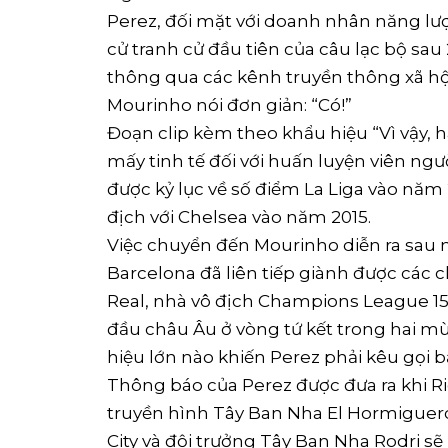
Perez, đối mặt với doanh nhân năng lư
cử tranh cử đầu tiên của câu lạc bộ sau
thông qua ‌các kênh truyền thông xã h
Mourinho nói đơn giản: “Có!”
Đoạn clip kèm theo khẩu hiệu “Vì vậy, h
mấy tinh tế đối với huấn luyện viên ngư
được ⁠kỷ lục về số điểm La Liga vào nă
địch với Chelsea vào năm 2015.
Việc chuyển đến Mourinho diễn ra sau 
Barcelona đã liên tiếp giành được các c
Real, nhà vô địch Champions League 15 
đầu châu Âu ở vòng tứ kết trong hai mù
hiệu lớn nào khiến Perez phải kêu gọi b
Thông báo của Perez được đưa ra khi R
truyền hình Tây Ban Nha El ⁠Hormiguero
City và đội trưởng Tây Ban Nha Rodri s