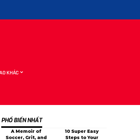
AO KHÁC
PHỔ BIẾN NHẤT
A Memoir of
10 Super Easy
Soccer, Grit, and
Steps to Your