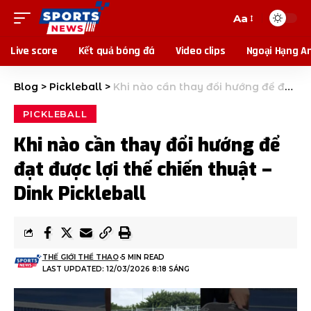
Aa
Live score
Kết quả bóng đá
Video clips
Ngoại Hạng A
Blog
>
Pickleball
>
Khi nào cần thay đổi hướng để đạt được lợi thế chiến thuật – Dink Pickleball
PICKLEBALL
Khi nào cần thay đổi hướng để
đạt được lợi thế chiến thuật –
Dink Pickleball
THẾ GIỚI THỂ THAO
5 MIN READ
LAST UPDATED: 12/03/2026 8:18 SÁNG