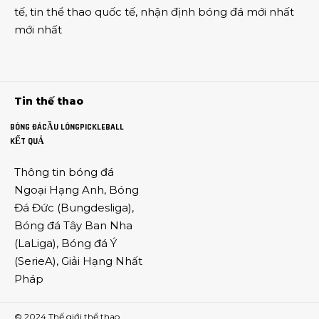
tế
,
tin thể thao
quốc tế,
nhận định bóng đá
mới nhất
mới nhất
Tin thế thao
BÓNG ĐÁ
CẦU LÔNG
PICKLEBALL
KẾT QUẢ
Thông tin
bóng đá
Ngoại Hạng Anh
,
Bóng
Đá Đức
(
Bungdesliga
),
Bóng đá Tây Ban Nha
(
LaLiga
),
Bóng đá Ý
(
SerieA
),
Giải Hạng Nhất
Pháp
© 2024
Thế giới thể thao
.