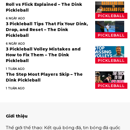
Roll vs Flick Explained – The Dink
Pickleball
PICKLEBALL
6 NGÀY AGO
3 Pickleball Tips That Fix Your Dink,
Drop, and Reset – The Dink
Pickleball
PICKLEBALL
6 NGÀY AGO
3 Pickleball Volley Mistakes and
How to Fix Them – The Dink
Pickleball
PICKLEBALL
1 TUẦN AGO
The Step Most Players Skip – The
Dink Pickleball
PICKLEBALL
1 TUẦN AGO
Giới thiệu
Thế giới thể thao
:
Kết quả bóng đá
,
tin bóng đá quốc