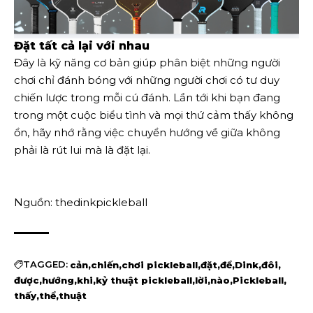
Đặt tất cả lại với nhau
Đây là kỹ năng cơ bản giúp phân biệt những người
chơi chỉ đánh bóng với những người chơi có tư duy
chiến lược trong mỗi cú đánh. Lần tới khi bạn đang
trong một cuộc biểu tình và mọi thứ cảm thấy không
ổn, hãy nhớ rằng việc chuyển hướng về giữa không
phải là rút lui mà là đặt lại.
Nguồn: thedinkpickleball
TAGGED:
cản
chiến
chơi pickleball
đặt
để
Dink
đôi
được
hướng
khi
kỷ thuật pickleball
lời
nào
Pickleball
thấy
thể
thuật