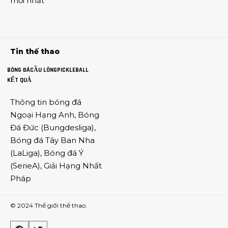
mới nhất
Tin thế thao
BÓNG ĐÁ
CẦU LÔNG
PICKLEBALL
KẾT QUẢ
Thông tin
bóng đá
Ngoại Hạng Anh
,
Bóng
Đá Đức
(
Bungdesliga
),
Bóng đá Tây Ban Nha
(
LaLiga
),
Bóng đá Ý
(
SerieA
),
Giải Hạng Nhất
Pháp
© 2024
Thế giới thể thao
.