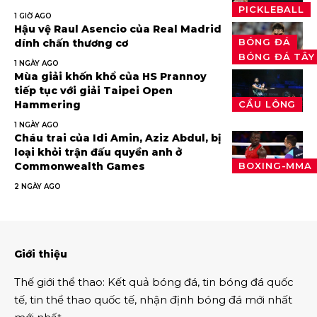
PICKLEBALL
1 GIỜ AGO
Hậu vệ Raul Asencio của Real Madrid
BÓNG ĐÁ
dính chấn thương cơ
BÓNG ĐÁ TÂY
1 NGÀY AGO
Mùa giải khốn khổ của HS Prannoy
tiếp tục với giải Taipei Open
Hammering
CẦU LÔNG
1 NGÀY AGO
Cháu trai của Idi Amin, Aziz Abdul, bị
loại khỏi trận đấu quyền anh ở
Commonwealth Games
BOXING-MMA
2 NGÀY AGO
Giới thiệu
Thế giới thể thao
:
Kết quả bóng đá
,
tin bóng đá quốc
tế
,
tin thể thao
quốc tế,
nhận định bóng đá
mới nhất