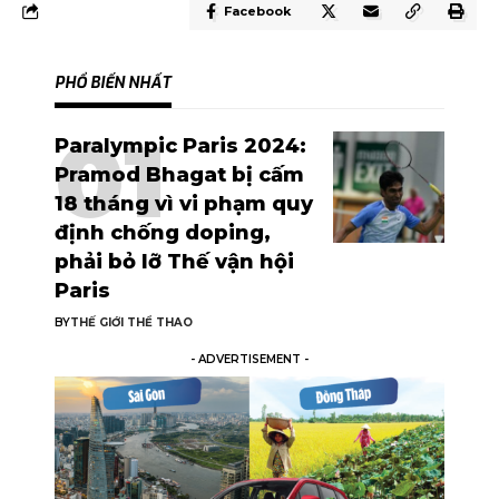
Facebook
PHỔ BIẾN NHẤT
Paralympic Paris 2024:
Pramod Bhagat bị cấm
18 tháng vì vi phạm quy
định chống doping,
phải bỏ lỡ Thế vận hội
Paris
BY
THẾ GIỚI THỂ THAO
- ADVERTISEMENT -