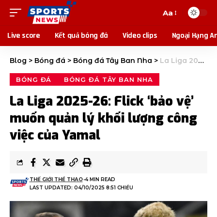
Aa
Live score
Kết quả bóng đá
Video clips
Ngoại Hạng A
Blog
>
Bóng đá
>
Bóng đá Tây Ban Nha
>
La Liga 2025-26: Flick ‘bảo vệ’ muốn quản lý khối lượng công việc của Yamal
BÓNG ĐÁ
BÓNG ĐÁ TÂY BAN NHA
La Liga 2025-26: Flick ‘bảo vệ’
muốn quản lý khối lượng công
việc của Yamal
THẾ GIỚI THỂ THAO
4 MIN READ
LAST UPDATED: 04/10/2025 8:51 CHIỀU