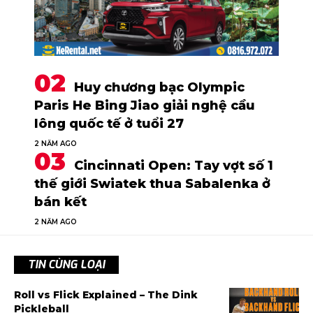
Huy chương bạc Olympic
Paris He Bing Jiao giải nghệ cầu
lông quốc tế ở tuổi 27
2 NĂM AGO
Cincinnati Open: Tay vợt số 1
thế giới Swiatek thua Sabalenka ở
bán kết
2 NĂM AGO
TIN CÙNG LOẠI
Roll vs Flick Explained – The Dink
Pickleball