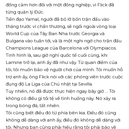
đồng cảm hơn đối với một đồng nghiệp, vì Flick đã
từng quản lý Đức.
Tiền đạo Yamal, người đã bỏ lỡ bốn trận đấu vào
tháng trước vì chấn thương, sẽ ngồi ngoài vòng loại
World Cup của Tây Ban Nha trước Georgia và
Bulgaria vào tuần tới, và là một nghi ngờ cho trận đấu
Champions League của Barcelona với Olympiacos.
Tình hình là, sau giờ nghỉ quốc tế cuối cùng, khi
Lamine trở lại, anh ấy đã như vậy. Từ quan điểm của
tôi, tôi muốn bảo vệ người chơi của mình. Tôi muốn hỗ
trợ anh ấy, ông Flick nói với các phóng viên trước cuộc
đụng độ La Liga của Chủ nhật tại Sevilla.
Tuy nhiên, nó đã được thực hiện ngay bây giờ … Tôi
không có điều gì tồi tệ về tình huống này. Nó xảy ra
trong bóng đá, tất nhiên.
Tôi cũng biết điều đó từ phía bên kia. Điều đó cũng
không dễ dàng với anh ấy, điều đó không dễ dàng với
tôi. Nhưng bạn cũng phải hiểu rằng tôi phải bảo vệ