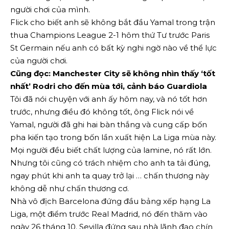
người chơi của mình.
Flick cho biết anh sẽ không bắt đầu Yamal trong trận
thua Champions League 2-1 hôm thứ Tư trước Paris
St Germain nếu anh có bất kỳ nghi ngờ nào về thể lực
của người chơi.
Cũng đọc: Manchester City sẽ không nhìn thấy ‘tốt
nhất’ Rodri cho đến mùa tới, cảnh báo Guardiola
Tôi đã nói chuyện với anh ấy hôm nay, và nó tốt hơn
trước, nhưng điều đó không tốt, ông Flick nói về
Yamal, người đã ghi hai bàn thắng và cung cấp bốn
pha kiến ​​tạo trong bốn lần xuất hiện La Liga mùa này.
Mọi người đều biết chất lượng của lamine, nó rất lớn.
Nhưng tôi cũng có trách nhiệm cho anh ta tải đúng,
ngay phút khi anh ta quay trở lại … chấn thương này
không dễ như chấn thương cơ.
Nhà vô địch Barcelona đứng đầu bảng xếp hạng La
Liga, một điểm trước Real Madrid, nó đến thăm vào
ngày 26 tháng 10. Sevilla đứng sau nhà lãnh đạo chín