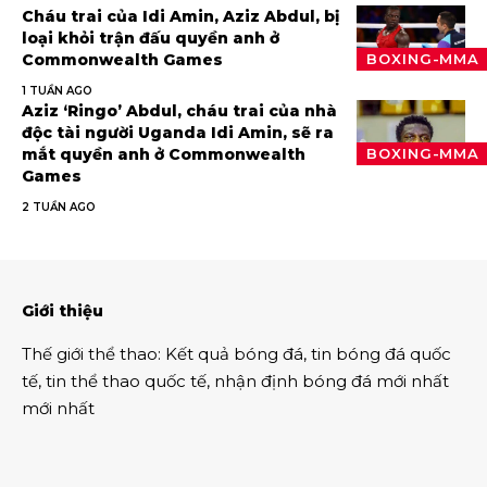
Cháu trai của Idi Amin, Aziz Abdul, bị
loại khỏi trận đấu quyền anh ở
Commonwealth Games
BOXING-MMA
1 TUẦN AGO
Aziz ‘Ringo’ Abdul, cháu trai của nhà
độc tài người Uganda Idi Amin, sẽ ra
mắt quyền anh ở Commonwealth
BOXING-MMA
Games
2 TUẦN AGO
Giới thiệu
Thế giới thể thao
:
Kết quả bóng đá
,
tin bóng đá quốc
tế
,
tin thể thao
quốc tế,
nhận định bóng đá
mới nhất
mới nhất