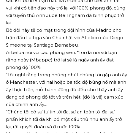
sau khi bỏ lỡ 5 trận đấu và Arbeloa cho biết anh rất
vui khi có tiền đạo này trở lại với 100% phong độ, cùng
với tuyển thủ Anh Jude Bellingham đã bình phục trở
lại.
Bộ đôi này sẽ có mặt trong đội hình của Madrid cho
trận đấu La Liga vào Chủ nhật với Atletico của Diego
Simeone tại Santiago Bernabeu.
Arbeloa nói với các phóng viên: “Tôi đã nói với bạn
rằng ngày (Mbappe) trở lại sẽ là ngày anh ấy đạt
phong độ 100%.
“Tôi nghĩ rằng trong những phút chúng tôi gặp anh ấy
ở Manchester, với hai hoặc ba tốc độ bùng nổ mà anh
ấy thực hiện, mỗi hành động đó đều cho thấy anh ấy
đang có phong độ tốt và trên hết, (đó là về) cảm xúc
của chính anh ấy…
“Chúng tôi có sự tự tin tối đa, sự an toàn tối đa, sự
phấn khích tối đa khi có một cầu thủ như anh ấy trở
lại, rất quyết đoán và ở mức 100%.