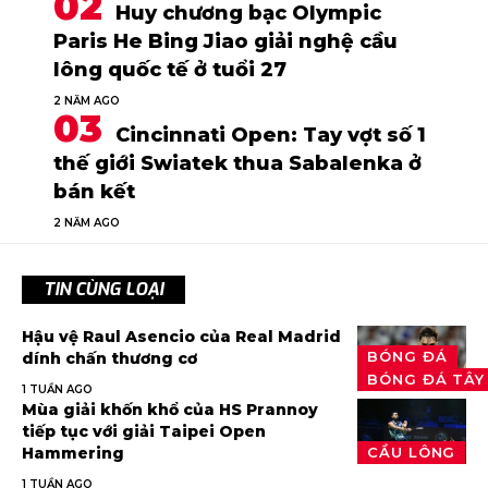
Huy chương bạc Olympic
Paris He Bing Jiao giải nghệ cầu
lông quốc tế ở tuổi 27
2 NĂM AGO
Cincinnati Open: Tay vợt số 1
thế giới Swiatek thua Sabalenka ở
bán kết
2 NĂM AGO
TIN CÙNG LOẠI
Hậu vệ Raul Asencio của Real Madrid
BÓNG ĐÁ
dính chấn thương cơ
BÓNG ĐÁ TÂY
1 TUẦN AGO
Mùa giải khốn khổ của HS Prannoy
tiếp tục với giải Taipei Open
Hammering
CẦU LÔNG
1 TUẦN AGO