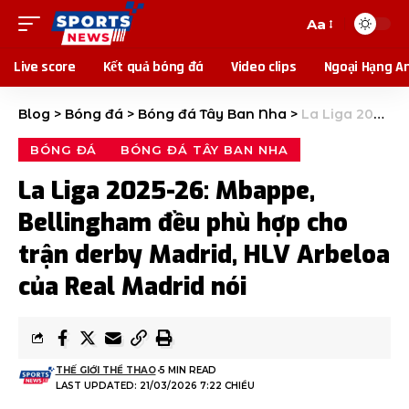
Aa
Live score
Kết quả bóng đá
Video clips
Ngoại Hạng A
Blog
>
Bóng đá
>
Bóng đá Tây Ban Nha
>
La Liga 2025-26: Mbappe, Bellingham đều phù hợp cho trận derby Madrid, HLV Arbeloa của Real Madrid nói
BÓNG ĐÁ
BÓNG ĐÁ TÂY BAN NHA
La Liga 2025-26: Mbappe,
Bellingham đều phù hợp cho
trận derby Madrid, HLV Arbeloa
của Real Madrid nói
THẾ GIỚI THỂ THAO
5 MIN READ
LAST UPDATED: 21/03/2026 7:22 CHIỀU