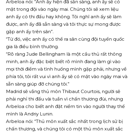
Arbeloa nói: “Anh ấy hiện đã sẵn sàng, anh ấy sẽ có
mặt trong đội vào ngày mai. Chúng tôi sẽ xem liệu
anh ấy có thi đấu hay không. Tôi nghĩ anh ấy sẽ làm
được, anh ấy đã sẵn sàng và tôi thực sự mong được
gặp anh ấy trên sân”.
“Từ đó, việc anh ấy có thể ra sân cùng đội tuyển quốc
gia là điều bình thường.
“Rõ ràng Jude Bellingham là một cầu thủ rất thông
minh, anh ấy đặc biệt biết rõ mình đang làm gì vào
mọi thời điểm và tình huống mình gặp phải, nhưng về
phía tôi, tôi rất vui vì anh ấy sẽ có mặt vào ngày mai và
sẵn sàng giúp đỡ chúng tôi.”
Madrid sẽ vắng thủ môn Thibaut Courtois, người sẽ
phải nghỉ thi đấu vài tuần vì chấn thương đùi, nhưng
Arbeloa cho biết anh đặt niềm tin vào người thay thế
mình là Andriy Lunin.
Arbeloa nói: “Thủ môn xuất sắc nhất trong lịch sử bị
chấn thương, và chúng tôi có một thủ môn xuất sắc