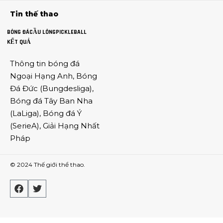
Tin thế thao
BÓNG ĐÁ
CẦU LÔNG
PICKLEBALL
KẾT QUẢ
Thông tin
bóng đá
Ngoại Hạng Anh
,
Bóng
Đá Đức
(
Bungdesliga
),
Bóng đá Tây Ban Nha
(
LaLiga
),
Bóng đá Ý
(
SerieA
),
Giải Hạng Nhất
Pháp
© 2024
Thế giới thể thao
.