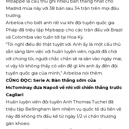
Mbappe là cầu thủ ghi nhiều bàn thắng nhất cho
Madrid mùa này với 38 bàn sau 34 trận trên mọi đấu
trường.
Arbeloa cho biết anh rất vui khi đội tuyển quốc gia
Pháp đã triệu tập Mpbapp cho các trận đấu với Brazil
và Colombia vào tuần tới tại Hoa Kỳ.
“Tôi nghĩ điều đó thật tuyệt vời. Anh ấy là một cầu thủ
sẵn sàng làm việc với huấn luyện viên, người đã chơi
với chúng tôi, người chắc chắn sẽ ra sân vào ngày mai,
vì vậy tôi không thấy có vấn đề gì khi anh ấy đến đội
tuyển quốc gia của mình,” Arbeloa nói thêm.
CŨNG ĐỌC: Serie A: Bàn thắng sớm của
McTominay đưa Napoli về nhì với chiến thắng trước
Cagliari
Huấn luyện viên đội tuyển Anh Thomas Tuchel đã
triệu tập Bellingham làm nhiệm vụ quốc tế dù tiền vệ
này đã không thi đấu kể từ ngày 1/2 vì chấn thương
gân khoeo.