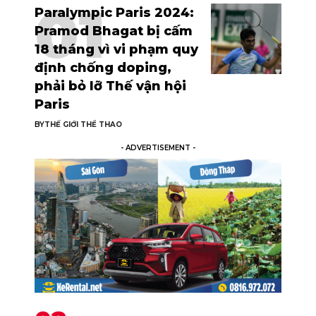
Paralympic Paris 2024:
Pramod Bhagat bị cấm
18 tháng vì vi phạm quy
định chống doping,
phải bỏ lỡ Thế vận hội
Paris
BY
THẾ GIỚI THỂ THAO
- ADVERTISEMENT -