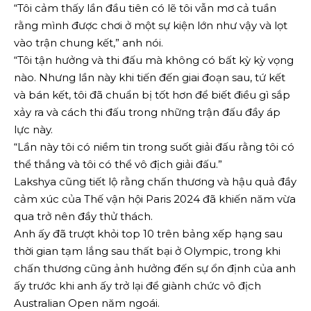
“Tôi cảm thấy lần đầu tiên có lẽ tôi vẫn mơ cả tuần
rằng mình được chơi ở một sự kiện lớn như vậy và lọt
vào trận chung kết,” anh nói.
“Tôi tận hưởng và thi đấu mà không có bất kỳ kỳ vọng
nào. Nhưng lần này khi tiến đến giai đoạn sau, tứ kết
và bán kết, tôi đã chuẩn bị tốt hơn để biết điều gì sắp
xảy ra và cách thi đấu trong những trận đấu đầy áp
lực này.
“Lần này tôi có niềm tin trong suốt giải đấu rằng tôi có
thể thắng và tôi có thể vô địch giải đấu.”
Lakshya cũng tiết lộ rằng chấn thương và hậu quả đầy
cảm xúc của Thế vận hội Paris 2024 đã khiến năm vừa
qua trở nên đầy thử thách.
Anh ấy đã trượt khỏi top 10 trên bảng xếp hạng sau
thời gian tạm lắng sau thất bại ở Olympic, trong khi
chấn thương cũng ảnh hưởng đến sự ổn định của anh
ấy trước khi anh ấy trở lại để giành chức vô địch
Australian Open năm ngoái.