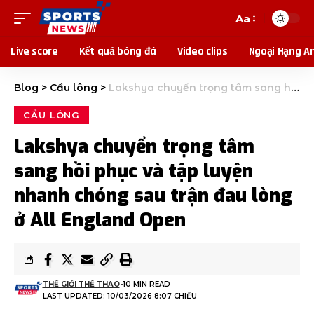
Aa
Live score
Kết quả bóng đá
Video clips
Ngoại Hạng A
Blog
>
Cầu lông
>
Lakshya chuyển trọng tâm sang hồi phục và tập luyện nhanh chóng sau trận đau lòng ở All England Open
CẦU LÔNG
Lakshya chuyển trọng tâm
sang hồi phục và tập luyện
nhanh chóng sau trận đau lòng
ở All England Open
THẾ GIỚI THỂ THAO
10 MIN READ
LAST UPDATED: 10/03/2026 8:07 CHIỀU