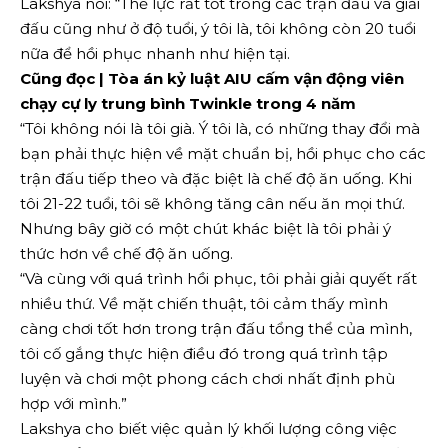
Lakshya nói: “Thể lực rất tốt trong các trận đấu và giải
đấu cũng như ở độ tuổi, ý tôi là, tôi không còn 20 tuổi
nữa để hồi phục nhanh như hiện tại.
Cũng đọc | Tòa án kỷ luật AIU cấm vận động viên
chạy cự ly trung bình Twinkle trong 4 năm
“Tôi không nói là tôi già. Ý tôi là, có những thay đổi mà
bạn phải thực hiện về mặt chuẩn bị, hồi phục cho các
trận đấu tiếp theo và đặc biệt là chế độ ăn uống. Khi
tôi 21-22 tuổi, tôi sẽ không tăng cân nếu ăn mọi thứ.
Nhưng bây giờ có một chút khác biệt là tôi phải ý
thức hơn về chế độ ăn uống.
“Và cùng với quá trình hồi phục, tôi phải giải quyết rất
nhiều thứ. Về mặt chiến thuật, tôi cảm thấy mình
càng chơi tốt hơn trong trận đấu tổng thể của mình,
tôi cố gắng thực hiện điều đó trong quá trình tập
luyện và chơi một phong cách chơi nhất định phù
hợp với mình.”
Lakshya cho biết việc quản lý khối lượng công việc