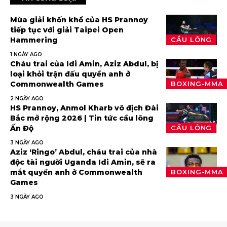
Mùa giải khốn khổ của HS Prannoy
tiếp tục với giải Taipei Open
Hammering
CẦU LÔNG
1 NGÀY AGO
Cháu trai của Idi Amin, Aziz Abdul, bị
loại khỏi trận đấu quyền anh ở
Commonwealth Games
BOXING-MMA
2 NGÀY AGO
HS Prannoy, Anmol Kharb vô địch Đài
Bắc mở rộng 2026 | Tin tức cầu lông
Ấn Độ
CẦU LÔNG
3 NGÀY AGO
Aziz ‘Ringo’ Abdul, cháu trai của nhà
độc tài người Uganda Idi Amin, sẽ ra
mắt quyền anh ở Commonwealth
BOXING-MMA
Games
3 NGÀY AGO