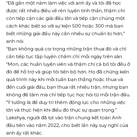
“Đã gần một năm làm việc với anh ấy và tôi đã học
được rất nhiều điều về rèn luyện tinh thần, thậm chí
còn tiếp cận các giải đấu lớn và tiếp cận chúng một
cách khác biệt so với sự kiện 500 hoặc 300 mà bạn
biết những giải đấu này cần nhiều sự chuẩn bị hơn,”
anh nói.
“Bạn không quá coi trọng những trận thua đó và chỉ
cần tiếp tục tập luyện chăm chỉ mỗi ngày trên sân.
“Mon, các huấn luyện viên và thậm chí cả bố tôi đều ở
đó để hỗ trợ và giúp tôi tiến bộ hơn. Họ đã chứng kiến ​​​​
quá trình này khi mỗi tuần bạn thắng hoặc thua và
đến cuối giải đấu, bạn thua rất nhiều trận, nhưng bạn
không để tâm mà chỉ tiếp tục học hỏi từ mỗi trận đấu.
“Ý tưởng là để duy trì thêm động lực cho những việc
lớn và thực hiện khi điều đó thực sự quan trọng.”
Lakshya, người đã lọt vào trận chung kết toàn Anh
đầu tiên vào năm 2022, cho biết lần này suy nghĩ của
anh ấy rất khác.