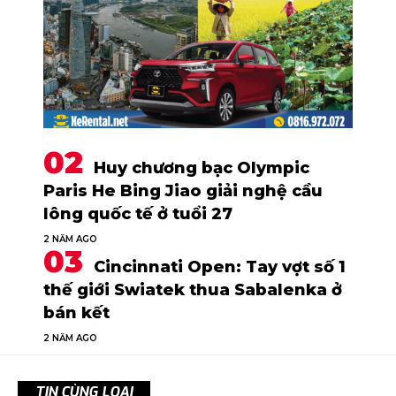
Huy chương bạc Olympic
Paris He Bing Jiao giải nghệ cầu
lông quốc tế ở tuổi 27
2 NĂM AGO
Cincinnati Open: Tay vợt số 1
thế giới Swiatek thua Sabalenka ở
bán kết
2 NĂM AGO
TIN CÙNG LOẠI