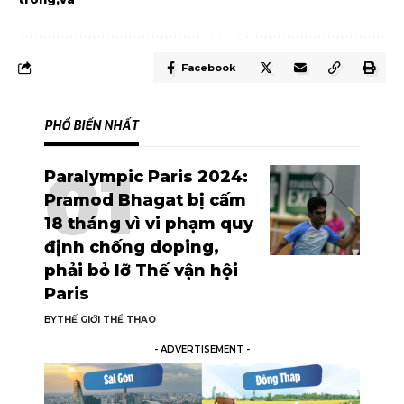
Facebook
PHỔ BIẾN NHẤT
Paralympic Paris 2024:
Pramod Bhagat bị cấm
18 tháng vì vi phạm quy
định chống doping,
phải bỏ lỡ Thế vận hội
Paris
BY
THẾ GIỚI THỂ THAO
- ADVERTISEMENT -