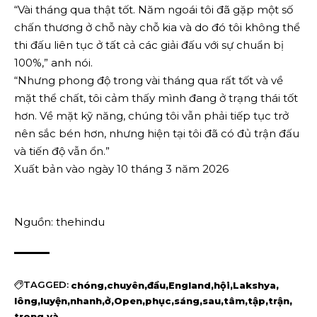
“Vài tháng qua thật tốt. Năm ngoái tôi đã gặp một số
chấn thương ở chỗ này chỗ kia và do đó tôi không thể
thi đấu liên tục ở tất cả các giải đấu với sự chuẩn bị
100%,” anh nói.
“Nhưng phong độ trong vài tháng qua rất tốt và về
mặt thể chất, tôi cảm thấy mình đang ở trạng thái tốt
hơn. Về mặt kỹ năng, chúng tôi vẫn phải tiếp tục trở
nên sắc bén hơn, nhưng hiện tại tôi đã có đủ trận đấu
và tiến độ vẫn ổn.”
Xuất bản vào ngày 10 tháng 3 năm 2026
Nguồn: thehindu
TAGGED:
chóng
chuyên
đầu
England
hội
Lakshya
lông
luyện
nhanh
ở
Open
phục
sáng
sau
tâm
tập
trận
trong
và