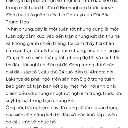
Lakshya đã phải vật lộn với một loạt trận đấu kéo dài
trong một tuần thi đấu ở Birmingham trước khi về
đích ở vị trí á quân trước Lin Chun-yi của Đài Bắc
Trung Hoa.
“Nhìn chung, đây là một tuần tốt nhưng cũng là một
tuần đầy cảm xúc. Vào đến trận chung kết lần thứ hai
và không giành chiến thắng, tôi cảm thấy hơi chán
nản sau trận đấu. Nhưng nhìn chung, nếu nhìn lại giải
đấu, một số chiến thắng tốt, phong độ tốt và cách tôi
thi đấu, tôi nghĩ có điều gì đó đáng mong đợi ở các
giải đấu sắp tới”, cầu thủ 24 tuổi đến từ Almora nói.
Lakshya đã phải ngồi trên sân hơn 5 giờ trong tuần,
bao gồm cả trận bán kết đầy mệt mỏi, nơi anh phải
chiến đấu với chứng chuột rút nghiêm trọng, trước khi
suýt bị loại trong trận chung kết.
Ông nói, trải nghiệm này đã củng cố tầm quan trọng
của việc cân bằng lịch thi đấu với các khối tập luyện
có cấu trúc và phục hồi.