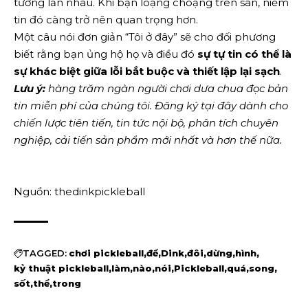
tưởng lẫn nhau. Khi bạn loạng choạng trên sân, niềm
tin đó càng trở nên quan trọng hơn.
Một câu nói đơn giản “Tôi ở đây” sẽ cho đối phương
biết rằng bạn ủng hộ họ và điều đó
sự tự tin có thể là
sự khác biệt giữa lỗi bắt buộc và thiết lập lại sạch
.
Lưu ý:
hàng trăm ngàn người chơi dưa chua đọc bản
tin miễn phí của chúng tôi.
Đăng ký tại đây
dành cho
chiến lược tiên tiến, tin tức nội bộ, phân tích chuyên
nghiệp, cải tiến sản phẩm mới nhất và hơn thế nữa.
Nguồn: thedinkpickleball
TAGGED:
chơi pickleball
để
Dink
đôi
dừng
hình
kỷ thuật pickleball
làm
nào
nói
Pickleball
quá
song
sốt
thể
trong