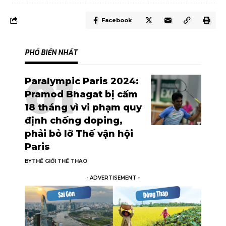
Facebook
PHỔ BIẾN NHẤT
Paralympic Paris 2024:
Pramod Bhagat bị cấm
18 tháng vì vi phạm quy
định chống doping,
phải bỏ lỡ Thế vận hội
Paris
BY
THẾ GIỚI THỂ THAO
- ADVERTISEMENT -