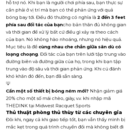
hỗ trợ nó. Khi bạn là người chơi phía sau, bạn thực sự
cần phải ở vị trí mà bạn có thể phản ứng với quả
bóng bay tới. Điều đó thường có nghĩa là
2 đến 3 feet
phía sau đối tác của bạn
cho bản thân đủ không gian
và thời gian để xử lý bất cứ điều gì xảy ra theo cách
của bạn. Nó không hào nhoáng, nhưng nó hiệu quả.
Mục tiêu là để
cùng nhau che chắn giữa sân dù có
loạng choạng
. Đối tác của bạn trên lưới tập trung vào
đường biên và đường giữa của họ, trong khi bạn tập
trung vào độ sâu và thời gian phản ứng. Khi cú đánh
khó khăn đó đến, bạn đã sẵn sàng.
💡
Cần một số thiết bị bóng ném mới?
Nhận giảm giá
20% cho một số mái chèo, giày, v.v. khi nhập mã
THEDINK tại Midwest Racquet Sports
Thủ thuật phòng thủ thùy từ các chuyên gia
Đôi khi, ngay cả khi giao tiếp tốt, bạn vẫn thấy mình bị
mắc kẹt trong quá trình chuyển đổi mà không biết đi