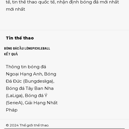
tế
,
tin thể thao
quốc tế,
nhận định bóng đá
mới nhất
mới nhất
Tin thế thao
BÓNG ĐÁ
CẦU LÔNG
PICKLEBALL
KẾT QUẢ
Thông tin
bóng đá
Ngoại Hạng Anh
,
Bóng
Đá Đức
(
Bungdesliga
),
Bóng đá Tây Ban Nha
(
LaLiga
),
Bóng đá Ý
(
SerieA
),
Giải Hạng Nhất
Pháp
© 2024
Thế giới thể thao
.