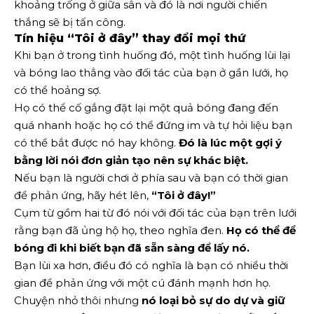
khoảng trống ở giữa sân và đó là nơi người chiến
thắng sẽ bị tấn công.
Tín hiệu “Tôi ở đây” thay đổi mọi thứ
Khi bạn ở trong tình huống đó, một tình huống lùi lại
và bóng lao thẳng vào đối tác của bạn ở gần lưới, họ
có thể hoảng sợ.
Họ có thể cố gắng đặt lại một quả bóng đang đến
quá nhanh hoặc họ có thể đứng im và tự hỏi liệu bạn
có thể bắt được nó hay không.
Đó là lúc một gợi ý
bằng lời nói đơn giản tạo nên sự khác biệt.
Nếu bạn là người chơi ở phía sau và bạn có thời gian
để phản ứng, hãy hét lên,
“Tôi ở đây!”
Cụm từ gồm hai từ đó nói với đối tác của bạn trên lưới
rằng bạn đã ủng hộ họ, theo nghĩa đen.
Họ có thể để
bóng đi khi biết bạn đã sẵn sàng để lấy nó.
Bạn lùi xa hơn, điều đó có nghĩa là bạn có nhiều thời
gian để phản ứng với một cú đánh mạnh hơn họ.
Chuyện nhỏ thôi nhưng
nó loại bỏ sự do dự và giữ