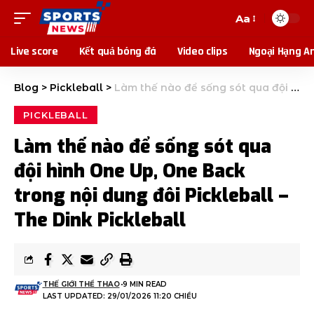
Aa
Live score
Kết quả bóng đá
Video clips
Ngoại Hạng A
Blog
>
Pickleball
>
Làm thế nào để sống sót qua đội hình One Up, One Back trong nội dung đôi Pickleball – The Dink Pickleball
PICKLEBALL
Làm thế nào để sống sót qua
đội hình One Up, One Back
trong nội dung đôi Pickleball –
The Dink Pickleball
THẾ GIỚI THỂ THAO
9 MIN READ
LAST UPDATED: 29/01/2026 11:20 CHIỀU