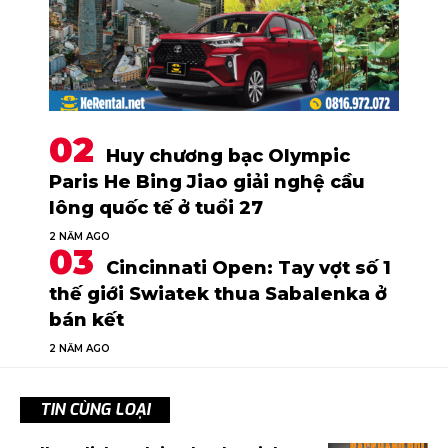
Huy chương bạc Olympic
Paris He Bing Jiao giải nghệ cầu
lông quốc tế ở tuổi 27
2 NĂM AGO
Cincinnati Open: Tay vợt số 1
thế giới Swiatek thua Sabalenka ở
bán kết
2 NĂM AGO
TIN CÙNG LOẠI