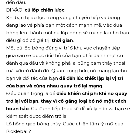
đến đâu.
ĐI VÀO:
cú lốp chiến lược
.
Khi bạn bị áp lực trong vùng chuyển tiếp và bóng
đang lao về phía bạn một cách mạnh mẽ, việc đưa
bóng lên thành một cú lốp bóng sẽ mang lại cho bạn
điều gì đó có giá trị:
thời gian
.
Một cú lốp bóng đúng vị trí ở khu vực chuyển tiếp
giữa sân sẽ buộc đối thủ của bạn phải đánh một cú
đánh qua đầu và không phải ai cũng cảm thấy thoải
mái với cú đánh đó. Quan trọng hơn, nó mang lại cho
bạn và đối tác của bạn
đã đến lúc thiết lập lại vị trí
của bạn và cùng nhau quay trở lại mạng
.
Điều quan trọng là để
điều khiển chi phí khi nó quay
trở lại với bạn, thay vì cố gắng loại bỏ nó một cách
hoàn hảo
. Cú đánh tiếp theo sẽ dễ xử lý hơn và bạn sẽ
kiểm soát được điểm trở lại.
Lỗ hổng giao bóng thùy: Cuộc chiến tâm lý mới của
Pickleball?