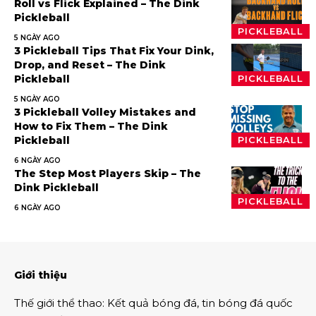
Roll vs Flick Explained – The Dink
Pickleball
PICKLEBALL
5 NGÀY AGO
3 Pickleball Tips That Fix Your Dink,
Drop, and Reset – The Dink
Pickleball
PICKLEBALL
5 NGÀY AGO
3 Pickleball Volley Mistakes and
How to Fix Them – The Dink
Pickleball
PICKLEBALL
6 NGÀY AGO
The Step Most Players Skip – The
Dink Pickleball
PICKLEBALL
6 NGÀY AGO
Giới thiệu
Thế giới thể thao
:
Kết quả bóng đá
,
tin bóng đá quốc