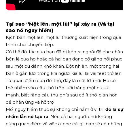
Tại sao “Một lên, một lùi” lại xảy ra (Và tại
sao nó nguy hiểm)
Kịch bản một lên, một lùi thường xuất hiện trong quá
trình chơi chuyển tiếp.
Có thể đối tác của bạn đã bị kéo ra ngoài để che chắn
bên lề của họ hoặc cả hai bạn đang cố gắng hồi phục
sau một cú đánh khó khăn. Đột nhiên, một trong hai
bạn ở gần lưới trong khi người kia lùi lại vài feet trở lên.
Từ quan điểm của đối thủ, đây là một lời mời. Họ có
thể nhắm vào cầu thủ trên lưới bằng một cú sút
mạnh, biết rằng cầu thủ phía sau có ít thời gian hơn
để phản ứng và hỗ trợ.
Mối nguy hiểm thực sự không chỉ nằm ở vị trí;
đó là sự
nhầm lẫn nó tạo ra
. Nếu cả hai người chơi không
cùng quan điểm về việc ai che cái gì, bạn sẽ có những