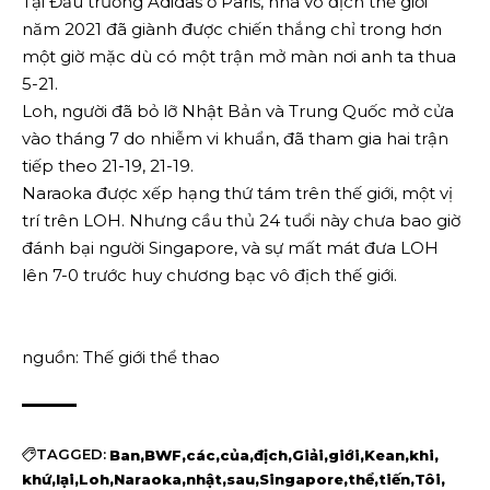
Tại Đấu trường Adidas ở Paris, nhà vô địch thế giới
năm 2021 đã giành được chiến thắng chỉ trong hơn
một giờ mặc dù có một trận mở màn nơi anh ta thua
5-21.
Loh, người đã bỏ lỡ Nhật Bản và Trung Quốc mở cửa
vào tháng 7 do nhiễm vi khuẩn, đã tham gia hai trận
tiếp theo 21-19, 21-19.
Naraoka được xếp hạng thứ tám trên thế giới, một vị
trí trên LOH. Nhưng cầu thủ 24 tuổi này chưa bao giờ
đánh bại người Singapore, và sự mất mát đưa LOH
lên 7-0 trước huy chương bạc vô địch thế giới.
nguồn: Thế giới thể thao
TAGGED:
Ban
BWF
các
của
địch
Giải
giới
Kean
khi
khứ
lại
Loh
Naraoka
nhật
sau
Singapore
thể
tiến
Tôi