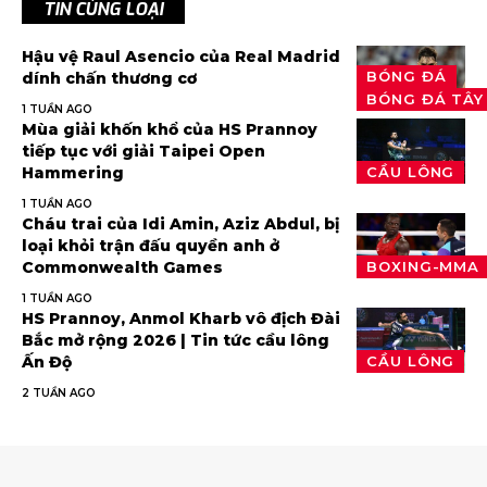
TIN CÙNG LOẠI
Hậu vệ Raul Asencio của Real Madrid
BÓNG ĐÁ
dính chấn thương cơ
BÓNG ĐÁ TÂY
1 TUẦN AGO
Mùa giải khốn khổ của HS Prannoy
tiếp tục với giải Taipei Open
Hammering
CẦU LÔNG
1 TUẦN AGO
Cháu trai của Idi Amin, Aziz Abdul, bị
loại khỏi trận đấu quyền anh ở
Commonwealth Games
BOXING-MMA
1 TUẦN AGO
HS Prannoy, Anmol Kharb vô địch Đài
Bắc mở rộng 2026 | Tin tức cầu lông
Ấn Độ
CẦU LÔNG
2 TUẦN AGO