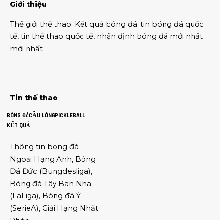
Giới thiệu
Thế giới thể thao
:
Kết quả bóng đá
,
tin bóng đá quốc
tế
,
tin thể thao
quốc tế,
nhận định bóng đá
mới nhất
mới nhất
Tin thế thao
BÓNG ĐÁ
CẦU LÔNG
PICKLEBALL
KẾT QUẢ
Thông tin
bóng đá
Ngoại Hạng Anh
,
Bóng
Đá Đức
(
Bungdesliga
),
Bóng đá Tây Ban Nha
(
LaLiga
),
Bóng đá Ý
(
SerieA
),
Giải Hạng Nhất