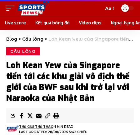
Aa
Live score
Kết quả bóng đá
Video clips
Ngoại Hạng A
Blog
>
Cầu lông
>
Loh Kean Yew của Singapore tiến tới các khu giải vô địch thế giới của BWF sau khi trở lại với Naraoka của Nhật Bản
CẦU LÔNG
Loh Kean Yew của Singapore
tiến tới các khu giải vô địch thế
giới của BWF sau khi trở lại với
Naraoka của Nhật Bản
THẾ GIỚI THỂ THAO
1 MIN READ
LAST UPDATED: 28/08/2025 5:42 CHIỀU