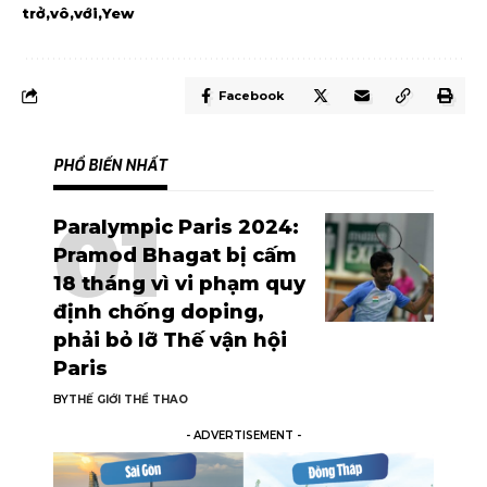
trở
vô
với
Yew
Facebook
PHỔ BIẾN NHẤT
Paralympic Paris 2024:
Pramod Bhagat bị cấm
18 tháng vì vi phạm quy
định chống doping,
phải bỏ lỡ Thế vận hội
Paris
BY
THẾ GIỚI THỂ THAO
- ADVERTISEMENT -