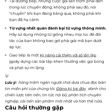
Tại đường bếp, những cuộc gọi săn trộm phải đến
trong lúc
chuyển động, không phải sau đó, nói
“chuyển” khi bạn đang băng qua, không phải khi
bạn đã hạ cánh.
Từ vựng nhất quán đánh bại từ vựng thông minh.
Hãy sử dụng những từ giống nhau mọi lúc để đối
tác của bạn không bao giờ phải giải mã bạn dưới
áp lực.
Giao tiếp là một
kỹ năng cải thiện với số lần lặp
lại
xây dựng các bài tập khen thưởng việc gọi bóng
và phạt sự im lặng.
💡
Lưu ý:
  hàng trăm ngàn người chơi dưa chua đọc bản 
tin miễn phí của chúng tôi.
Đăng ký tại đây
  dành cho 
chiến lược tiên tiến, tin tức nội bộ, phân tích chuyên 
nghiệp, cải tiến sản phẩm mới nhất và hơn thế nữa. 
Câu hỏi thường gặp