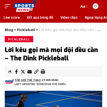
Aa
Live score
Kết quả bóng đá
Video clips
Ngoại Hạng A
Blog
>
Pickleball
>
Lời kêu gọi mà mọi đội đều cần – The Dink Pickleball
PICKLEBALL
Lời kêu gọi mà mọi đội đều cần
– The Dink Pickleball
THẾ GIỚI THỂ THAO
23 MIN READ
LAST UPDATED: 15/05/2026 11:16 CHIỀU