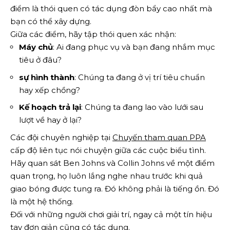
điểm là thói quen có tác dụng đòn bẩy cao nhất mà
bạn có thể xây dựng.
Giữa các điểm, hãy tập thói quen xác nhận:
Máy chủ
: Ai đang phục vụ và bạn đang nhắm mục
tiêu ở đâu?
sự hình thành
: Chúng ta đang ở vị trí tiêu chuẩn
hay xếp chồng?
Kế hoạch trả lại
: Chúng ta đang lao vào lưới sau
lượt về hay ở lại?
Các đội chuyên nghiệp tại
Chuyến tham quan PPA
cấp độ liên tục nói chuyện giữa các cuộc biểu tình.
Hãy quan sát Ben Johns và Collin Johns về một điểm
quan trọng, họ luôn lắng nghe nhau trước khi quả
giao bóng được tung ra. Đó không phải là tiếng ồn. Đó
là một hệ thống.
Đối với những người chơi giải trí, ngay cả một tín hiệu
tay đơn giản cũng có tác dụng.