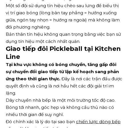
Một số đội sử dụng tín hiệu chèo sau lưng để biểu thị
vị trí giao bóng (lòng bàn tay phẳng = hướng xuống
giữa, ngón tay nhọn = hướng ra ngoài) mà không làm
đối phương nghiêng.
Bản thân tín hiệu không quan trọng bằng việc bạn sử
dụng tín hiệu một cách nhất quán.
Giao tiếp đôi Pickleball tại Kitchen
Line
Tại khu vực không có bóng chuyền, tăng gấp đôi
sự chuyển đổi giao tiếp từ lập kế hoạch sang phản
ứng theo thời gian thực.
Đây là nơi các trận đấu được
quyết định và cũng là nơi hầu hết các đội giải trí im
lặng.
Dây chuyền nhà bếp là một môi trường tốc độ cao.
Bóng tới nhanh, góc hẹp và không cầu thủ nào có
nhiều thời gian để suy nghĩ.
Đó chính xác là lý do tại sao bạn
chiến lược dòng bếp