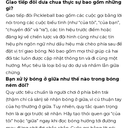
Giao tiếp đôi dưa chua thực sự bao gồm những
gì?
Giao tiếp đôi Pickleball bao gồm các cuộc gọi bằng lời
nói trong các cuộc biểu tình (như “của tôi”, “của bạn”,
“chuyển đổi” và “ra”), các tín hiệu trước điểm hoặc
đăng ký về chiến lược và đội hình cũng như các tín
hiệu phi ngôn ngữ như dấu hiệu mái chèo phía sau để
đặt vị trí giao bóng. Nó bao gồm mọi thứ giúp cả hai
đối tác luôn được cập nhật thông tin và đi cùng một
hướng. Mục tiêu là loại bỏ sự do dự và nhầm lẫn giữa
chừng.
Bạn xử lý bóng ở giữa như thế nào trong bóng
ném đôi?
Quy ước tiêu chuẩn là người chơi ở phía bên trái
(thậm chí cả sân) sẽ nhận bóng ở giữa, vì cú thuận tay
của họ thường ở giữa. Tuy nhiên, quy tắc quan trọng
hơn là ai gọi trước sẽ nhận. Hãy tạo thói quen gọi “của
tôi” hoặc “giữa” ngay khi đọc bóng hướng tới đường
may, đừng chờ đợi chắc chắn. Cuộc gọi bằng lời nói