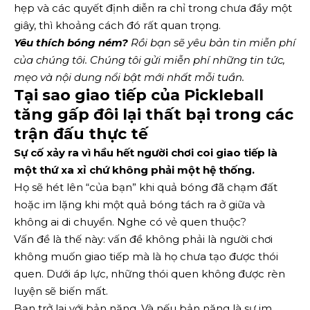
hẹp và các quyết định diễn ra chỉ trong chưa đầy một
giây, thì khoảng cách đó rất quan trọng.
Yêu thích bóng ném?
Rồi bạn sẽ yêu
bản tin miễn phí
của chúng tôi
. Chúng tôi gửi miễn phí những tin tức,
mẹo và nội dung nổi bật mới nhất mỗi tuần.
Tại sao giao tiếp của Pickleball
tăng gấp đôi lại thất bại trong các
trận đấu thực tế
Sự cố xảy ra vì hầu hết người chơi coi giao tiếp là
một thứ xa xỉ chứ không phải một hệ thống.
Họ sẽ hét lên “của bạn” khi quả bóng đã chạm đất
hoặc im lặng khi một quả bóng tách ra ở giữa và
không ai di chuyển. Nghe có vẻ quen thuộc?
Vấn đề là thế này: vấn đề không phải là người chơi
không muốn giao tiếp mà là họ chưa tạo được thói
quen. Dưới áp lực, những thói quen không được rèn
luyện sẽ biến mất.
Bạn trở lại với bản năng. Và nếu bản năng là sự im