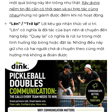
một quả bóng nảy lên trông như thật.
Xây dựng
niềm tin đó cần có thời gian và sự hợp tác cùng
nhau
nhưng nó giành được điểm khi nó hoạt động.
“Lên” / “Trở lại”
Lời kêu gọi nhận thức về vị trí.
“Lên” có nghĩa là đối tác của bạn nên di chuyển đến
hàng bếp. “Quay lại” có nghĩa là rút lui trong một
tình huống lốp bóng hoặc đặt lại. Những điều này
giữ cho cả hai người chơi di chuyển theo cùng một
hướng mà không ai đoán được.