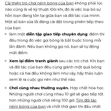
Cải thiện trò chơi ném bóng của bạn
không phải lúc
nào cũng là về kỹ thuật. Đôi khi, đó là việc loại bỏ sự
hỗn loạn đang tồn tại giữa bạn và đối tác của mình.
Một số bản sửa lỗi đáng cài đặt trong phiên tiếp theo
của bạn:
làm một
diễn tập giao tiếp chuyên dụng
: điểm thi
đấu trong đó việc gọi bóng là bắt buộc trong mỗi
lần đánh. Nếu bạn không gọi nó, bạn sẽ tự động
mất điểm.
Xem lại điểm tranh giành
sau các trò chơi. Khi bạn
và đối tác của bạn đều cùng giành một quả bóng
hoặc cả hai đều không làm như vậy, hãy thảo luận
xem lẽ ra cuộc gọi nên như thế nào.
Chơi cùng nhau thường xuyên.
Hợp chất hóa học.
Những người chơi cùng nhau 10 giờ sẽ giao tiếp tốt
hơn những người chơi riêng 100 giờ.
Tìm đối tác
ném bóng của bạn
và chốt thời gian thi đấu nhất