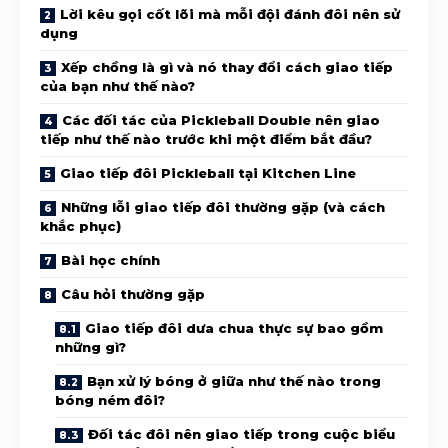
Lời kêu gọi cốt lõi mà mỗi đội đánh đôi nên sử
dụng
Xếp chồng là gì và nó thay đổi cách giao tiếp
của bạn như thế nào?
Các đối tác của Pickleball Double nên giao
tiếp như thế nào trước khi một điểm bắt đầu?
Giao tiếp đôi Pickleball tại Kitchen Line
Những lỗi giao tiếp đôi thường gặp (và cách
khắc phục)
Bài học chính
Câu hỏi thường gặp
Giao tiếp đôi dưa chua thực sự bao gồm
những gì?
Bạn xử lý bóng ở giữa như thế nào trong
bóng ném đôi?
Đối tác đôi nên giao tiếp trong cuộc biểu