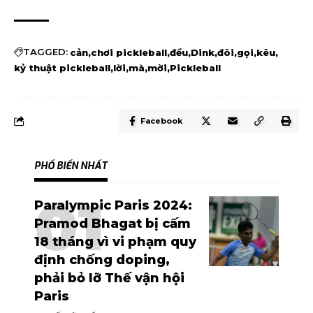
TAGGED:
cản
chơi pickleball
đều
Dink
đôi
gọi
kêu
kỷ thuật pickleball
lời
mà
mời
Pickleball
Facebook
PHỔ BIẾN NHẤT
Paralympic Paris 2024:
Pramod Bhagat bị cấm
18 tháng vì vi phạm quy
định chống doping,
phải bỏ lỡ Thế vận hội
Paris