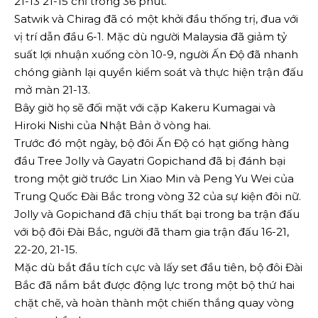
21-13 21-15 chỉ trong 36 phút.
Satwik và Chirag đã có một khởi đầu thống trị, đua với
vị trí dẫn đầu 6-1. Mặc dù người Malaysia đã giảm tỷ
suất lợi nhuận xuống còn 10-9, người Ấn Độ đã nhanh
chóng giành lại quyền kiểm soát và thực hiện trận đấu
mở màn 21-13.
Bây giờ họ sẽ đối mặt với cặp Kakeru Kumagai và
Hiroki Nishi của Nhật Bản ở vòng hai.
Trước đó một ngày, bộ đôi Ấn Độ có hạt giống hàng
đầu Tree Jolly và Gayatri Gopichand đã bị đánh bại
trong một giờ trước Lin Xiao Min và Peng Yu Wei của
Trung Quốc Đài Bắc trong vòng 32 của sự kiện đôi nữ.
Jolly và Gopichand đã chịu thất bại trong ba trận đấu
với bộ đôi Đài Bắc, người đã tham gia trận đấu 16-21,
22-20, 21-15.
Mặc dù bắt đầu tích cực và lấy set đầu tiên, bộ đôi Đài
Bắc đã nắm bắt được động lực trong một bộ thứ hai
chặt chẽ, và hoàn thành một chiến thắng quay vòng