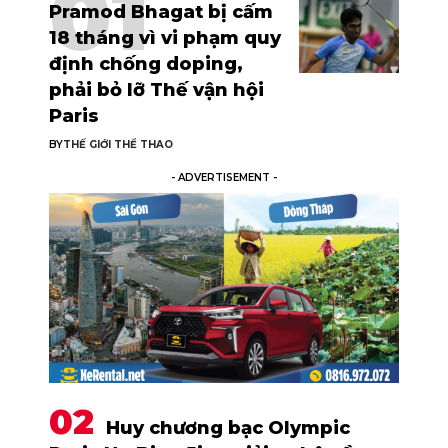
Pramod Bhagat bị cấm
18 tháng vì vi phạm quy
định chống doping,
phải bỏ lỡ Thế vận hội
Paris
BY
THẾ GIỚI THỂ THAO
- ADVERTISEMENT -
Huy chương bạc Olympic