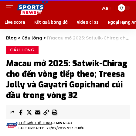
Aa
Live score
Kết quả bóng đá
Video clips
Ngoại Hạng A
Blog
>
Cầu lông
>
Macau mở 2025: Satwik-Chirag cho đến vòng tiếp theo; Treesa Jolly và Gayatri Gopichand cúi đầu trong vòng 32
CẦU LÔNG
Macau mở 2025: Satwik-Chirag
cho đến vòng tiếp theo; Treesa
Jolly và Gayatri Gopichand cúi
đầu trong vòng 32
THẾ GIỚI THỂ THAO
2 MIN READ
LAST UPDATED: 29/07/2025 9:13 CHIỀU