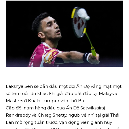
Lakshya Sen sẽ dẫn đầu một đội Ấn Độ vắng mặt một
số tên tuổi lớn khác khi giải đấu bắt đầu tại Malaysia
Masters ở Kuala Lumpur vào thứ Ba.
Cặp đôi nam hàng đầu của Ấn Độ Satwiksairaj
Rankireddy và Chirag Shetty, người về nhì tại giải Thái
Lan mở rộng tuần trước, vận động viên giành huy