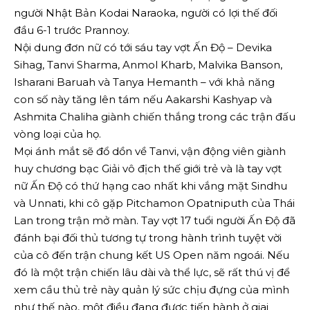
người Nhật Bản Kodai Naraoka, người có lợi thế đối
đầu 6-1 trước Prannoy.
Nội dung đơn nữ có tới sáu tay vợt Ấn Độ – Devika
Sihag, Tanvi Sharma, Anmol Kharb, Malvika Banson,
Isharani Baruah và Tanya Hemanth – với khả năng
con số này tăng lên tám nếu Aakarshi Kashyap và
Ashmita Chaliha giành chiến thắng trong các trận đấu
vòng loại của họ.
Mọi ánh mắt sẽ đổ dồn về Tanvi, vận động viên giành
huy chương bạc Giải vô địch thế giới trẻ và là tay vợt
nữ Ấn Độ có thứ hạng cao nhất khi vắng mặt Sindhu
và Unnati, khi cô gặp Pitchamon Opatniputh của Thái
Lan trong trận mở màn. Tay vợt 17 tuổi người Ấn Độ đã
đánh bại đối thủ tương tự trong hành trình tuyệt vời
của cô đến trận chung kết US Open năm ngoái. Nếu
đó là một trận chiến lâu dài và thể lực, sẽ rất thú vị để
xem cầu thủ trẻ này quản lý sức chịu đựng của mình
như thế nào, một điều đang được tiến hành ở giai