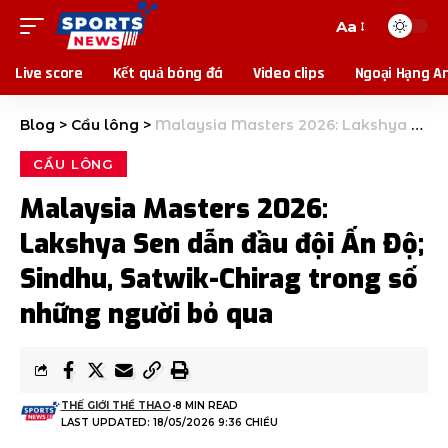
Aa
Live score
Kết quả bóng đá
Video clips
Ngoại Hạng A
Blog
>
Cầu lông
>
Malaysia Masters 2026: Lakshya Sen dẫn đầu đội Ấn Độ; Sindhu, Satwik-Chirag trong số những người bỏ qua
CẦU LÔNG
Malaysia Masters 2026:
Lakshya Sen dẫn đầu đội Ấn Độ;
Sindhu, Satwik-Chirag trong số
những người bỏ qua
THẾ GIỚI THỂ THAO
8 MIN READ
LAST UPDATED: 18/05/2026 9:36 CHIỀU