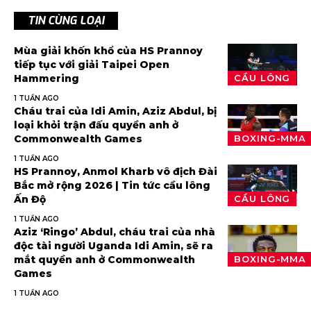
TIN CÙNG LOẠI
Mùa giải khốn khổ của HS Prannoy
tiếp tục với giải Taipei Open
Hammering
CẦU LÔNG
1 TUẦN AGO
Cháu trai của Idi Amin, Aziz Abdul, bị
loại khỏi trận đấu quyền anh ở
Commonwealth Games
BOXING-MMA
1 TUẦN AGO
HS Prannoy, Anmol Kharb vô địch Đài
Bắc mở rộng 2026 | Tin tức cầu lông
Ấn Độ
CẦU LÔNG
1 TUẦN AGO
Aziz ‘Ringo’ Abdul, cháu trai của nhà
độc tài người Uganda Idi Amin, sẽ ra
mắt quyền anh ở Commonwealth
BOXING-MMA
Games
1 TUẦN AGO