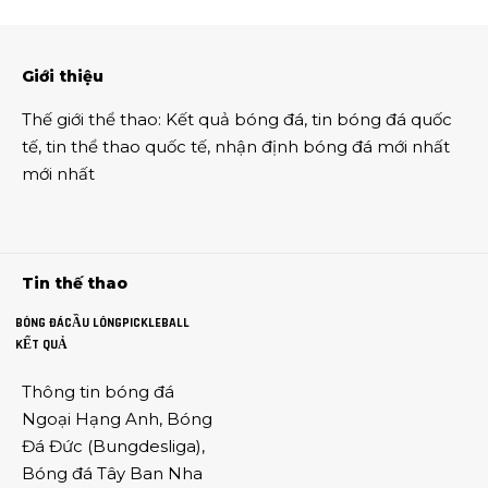
Giới thiệu
Thế giới thể thao
:
Kết quả bóng đá
,
tin bóng đá quốc
tế
,
tin thể thao
quốc tế,
nhận định bóng đá
mới nhất
mới nhất
Tin thế thao
BÓNG ĐÁ
CẦU LÔNG
PICKLEBALL
KẾT QUẢ
Thông tin
bóng đá
Ngoại Hạng Anh
,
Bóng
Đá Đức
(
Bungdesliga
),
Bóng đá Tây Ban Nha