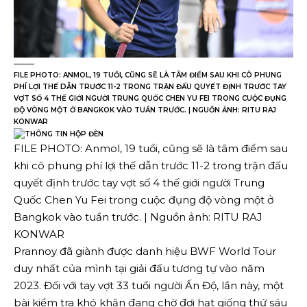
FILE PHOTO: ANMOL, 19 TUỔI, CŨNG SẼ LÀ TÂM ĐIỂM SAU KHI CÔ PHUNG
PHÍ LỢI THẾ DẪN TRƯỚC 11-2 TRONG TRẬN ĐẤU QUYẾT ĐỊNH TRƯỚC TAY
VỢT SỐ 4 THẾ GIỚI NGƯỜI TRUNG QUỐC CHEN YU FEI TRONG CUỘC ĐỤNG
ĐỘ VÒNG MỘT Ở BANGKOK VÀO TUẦN TRƯỚC. | NGUỒN ẢNH: RITU RAJ
KONWAR
FILE PHOTO: Anmol, 19 tuổi, cũng sẽ là tâm điểm sau
khi cô phung phí lợi thế dẫn trước 11-2 trong trận đấu
quyết định trước tay vợt số 4 thế giới người Trung
Quốc Chen Yu Fei trong cuộc đụng độ vòng một ở
Bangkok vào tuần trước. | Nguồn ảnh: RITU RAJ
KONWAR
Prannoy đã giành được danh hiệu BWF World Tour
duy nhất của mình tại giải đấu tương tự vào năm
2023. Đối với tay vợt 33 tuổi người Ấn Độ, lần này, một
bài kiểm tra khó khăn đang chờ đợi hạt giống thứ sáu