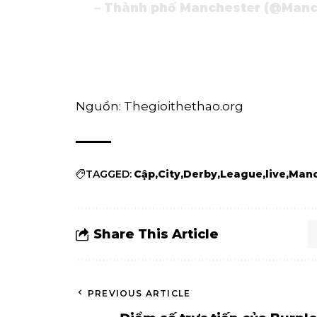
– Thành phố Manchester (@Manc
Nguồn: Thegioithethao.org
TAGGED:
Cập
City
Derby
League
live
Manc
Share This Article
PREVIOUS ARTICLE