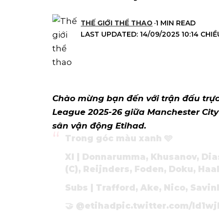
THẾ GIỚI THỂ THAO
1 MIN READ
LAST UPDATED: 14/09/2025 10:14 CHIỀ
Chào mừng bạn đến với trận đấu trực 
League 2025-26 giữa Manchester City
sân vận động Etihad.
Trong góc màu xanh 🩵
XI | Donnarumma, Khusanov, Dias,
(C), Reijnders, Foden, Doku, Haa
Subs | Trafford, Ake, Nico, Savi
🤝
@etihad
pic.twitter.com/ld1w