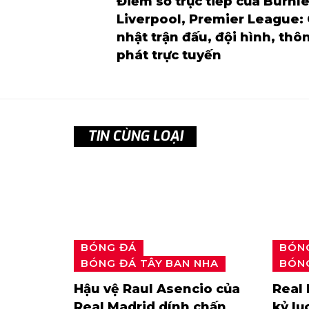
Điểm số trực tiếp của Burnle
Liverpool, Premier League:
nhật trận đấu, đội hình, thôn
phát trực tuyến
TIN CÙNG LOẠI
BÓNG ĐÁ
BÓN
BÓNG ĐÁ TÂY BAN NHA
BÓNG
Hậu vệ Raul Asencio của
Real 
Real Madrid dính chấn
kỷ lụ