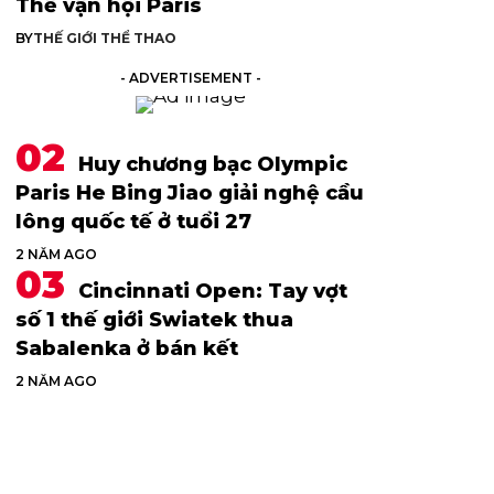
Thế vận hội Paris
BY
THẾ GIỚI THỂ THAO
- ADVERTISEMENT -
Huy chương bạc Olympic
Paris He Bing Jiao giải nghệ cầu
lông quốc tế ở tuổi 27
2 NĂM AGO
Cincinnati Open: Tay vợt
số 1 thế giới Swiatek thua
Sabalenka ở bán kết
2 NĂM AGO