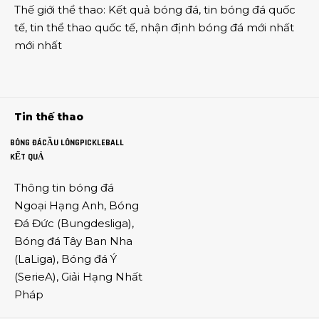
Thế giới thể thao
:
Kết quả bóng đá
,
tin bóng đá quốc
tế
,
tin thể thao
quốc tế,
nhận định bóng đá
mới nhất
mới nhất
Tin thế thao
BÓNG ĐÁ
CẦU LÔNG
PICKLEBALL
KẾT QUẢ
Thông tin
bóng đá
Ngoại Hạng Anh
,
Bóng
Đá Đức
(
Bungdesliga
),
Bóng đá Tây Ban Nha
(
LaLiga
),
Bóng đá Ý
(
SerieA
),
Giải Hạng Nhất
Pháp