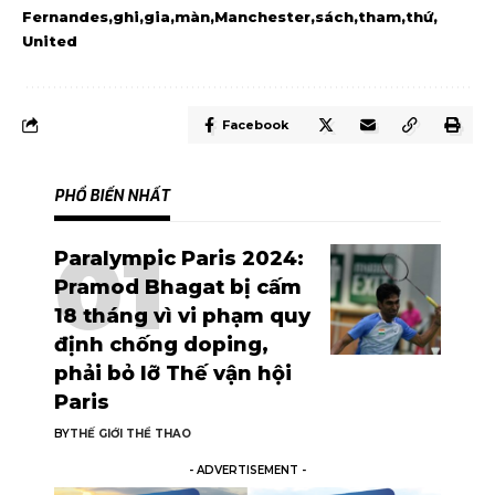
Fernandes
ghi
gia
màn
Manchester
sách
tham
thứ
United
Facebook
PHỔ BIẾN NHẤT
Paralympic Paris 2024:
Pramod Bhagat bị cấm
18 tháng vì vi phạm quy
định chống doping,
phải bỏ lỡ Thế vận hội
Paris
BY
THẾ GIỚI THỂ THAO
- ADVERTISEMENT -