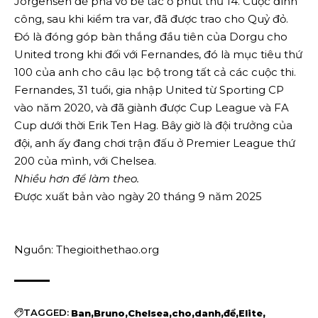
Jorgensen để phá vỡ bế tắc ở phút thứ 14. Cuộc đình
công, sau khi kiểm tra var, đã được trao cho Quỷ đỏ.
Đó là đóng góp bàn thắng đầu tiên của Dorgu cho
United trong khi đối với Fernandes, đó là mục tiêu thứ
100 của anh cho câu lạc bộ trong tất cả các cuộc thi.
Fernandes, 31 tuổi, gia nhập United từ Sporting CP
vào năm 2020, và đã giành được Cup League và FA
Cup dưới thời Erik Ten Hag. Bây giờ là đội trưởng của
đội, anh ấy đang chơi trận đấu ở Premier League thứ
200 của mình, với Chelsea.
Nhiều hơn để làm theo.
Được xuất bản vào ngày 20 tháng 9 năm 2025
Nguồn: Thegioithethao.org
TAGGED:
Ban
Bruno
Chelsea
cho
danh
để
Elite