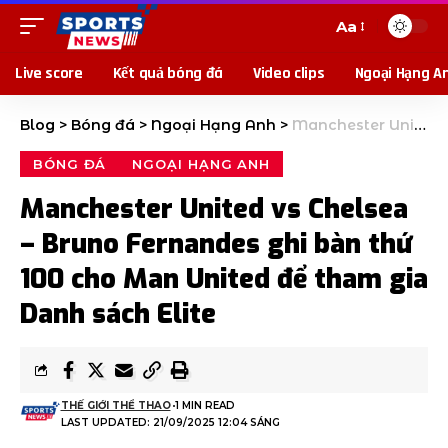
Aa
Live score
Kết quả bóng đá
Video clips
Ngoại Hạng A
Blog
>
Bóng đá
>
Ngoại Hạng Anh
>
Manchester United vs Chelsea – Bruno Fernandes ghi bàn thứ 100 cho Man United để tham gia Danh sách Elite
BÓNG ĐÁ
NGOẠI HẠNG ANH
Manchester United vs Chelsea
– Bruno Fernandes ghi bàn thứ
100 cho Man United để tham gia
Danh sách Elite
THẾ GIỚI THỂ THAO
1 MIN READ
LAST UPDATED: 21/09/2025 12:04 SÁNG