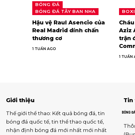
BÓNG ĐÁ
BÓNG ĐÁ TÂY BAN NHA
BOX
Hậu vệ Raul Asencio của
Cháu 
Real Madrid dính chấn
Aziz 
thương cơ
trận 
Comm
1 TUẦN AGO
1 TUẦN
Giới thiệu
Tin
BÓNG Đ
Thế giới thể thao
:
Kết quả bóng đá
,
tin
bóng đá quốc tế
,
tin thể thao
quốc tế,
Thô
nhận định bóng đá
mới nhất mới nhất
(
Bun