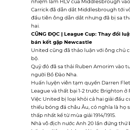
nhiệm làm HLV của Middlesbrough vào 
Carrick đã dẫn dắt Middlesbrough tới 
đầu tiên ông dẫn dắt nhưng đã bị sa thả
hai.
CŨNG ĐỌC | League Cup: Thay đổi luậ
bán kết gặp Newcastle
United cũng đã thảo luận với ông chủ cũ 
bộ.
Quỷ đỏ đã sa thải Ruben Amorim vào tu
người Bồ Đào Nha.
Huấn luyện viên tạm quyền Darren Flet
League và thất bại 1-2 trước Brighton ở
Việc United bị loại khỏi cả hai giải đấu 
thiếu bóng đá châu Âu, có nghĩa là họ s
thấp nhất kể từ mùa giải 1914/1915.
Nhà vô địch nước Anh 20 lần đứng thứ