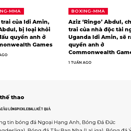
ING-MMA
BOXING-MMA
trai của Idi Amin,
Aziz ‘Ringo’ Abdul, c
Abdul, bị loại khỏi
trai của nhà độc tài n
đấu quyền anh ở
Uganda Idi Amin, sẽ 
onwealth Games
quyền anh ở
Commonwealth Gam
 AGO
1 TUẦN AGO
 thế thao
Á
CẦU LÔNG
PICKLEBALL
KẾT QUẢ
ng tin
bóng đá Ngoại Hạng Anh
,
Bóng Đá Đức
gdesliga
),
Bóng đá Tây Ban Nha
(
LaLiga
),
Bóng đá 