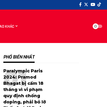
AO KHÁC
PHỔ BIẾN NHẤT
Paralympic Paris
2024: Pramod
Bhagat bị cấm 18
tháng vì vi phạm
quy định chống
doping, phải bỏ lỡ