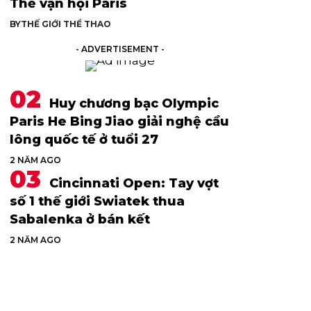
Thế vận hội Paris
BY
THẾ GIỚI THỂ THAO
- ADVERTISEMENT -
Huy chương bạc Olympic
Paris He Bing Jiao giải nghệ cầu
lông quốc tế ở tuổi 27
2 NĂM AGO
Cincinnati Open: Tay vợt
số 1 thế giới Swiatek thua
Sabalenka ở bán kết
2 NĂM AGO