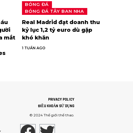
BÓNG ĐÁ
BÓNG ĐÁ TÂY BAN NHA
háu
Real Madrid đạt doanh thu
gười
kỷ lục 1,2 tỷ euro dù gặp
ra mắt
khó khăn
1 TUẦN AGO
es
PRIVACY POLICY
ĐIỀU KHOẢN SỬ DỤNG
© 2024
Thế giới thể thao
.
Ý