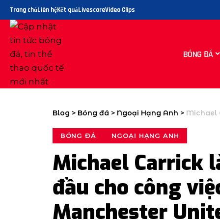
Trang chủ
Liên hệ
Kết quả
Livescore
Video Clips
BÓNG ĐÁ
Blog
>
Bóng đá
>
Ngoại Hạng Anh
>
Michael Carric
BÓNG ĐÁ
NGOẠI HẠNG ANH
Michael Carrick 
đầu cho công việ
Manchester Unite