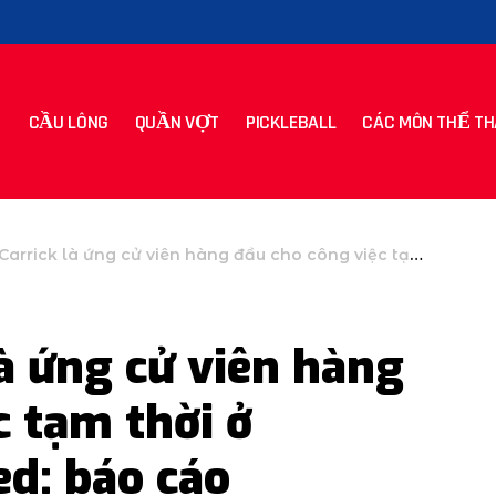
CẦU LÔNG
QUẦN VỢT
PICKLEBALL
CÁC MÔN THỂ TH
k là ứng cử viên hàng đầu cho công việc tạm thời ở Manchester United: báo cáo
là ứng cử viên hàng
c tạm thời ở
d: báo cáo