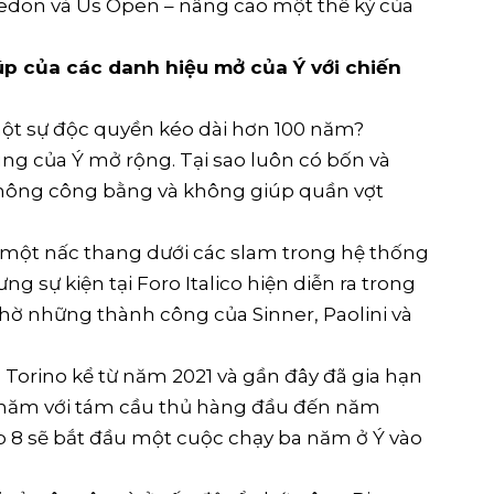
edon và Us Open – nâng cao một thế kỷ của
úp của các danh hiệu mở của Ý với chiến
một sự độc quyền kéo dài hơn 100 năm?
ùng của Ý mở rộng. Tại sao luôn có bốn và
hông công bằng và không giúp quần vợt
à một nấc thang dưới các slam trong hệ thống
g sự kiện tại Foro Italico hiện diễn ra trong
hờ những thành công của Sinner, Paolini và
 Torino kể từ năm 2021 và gần đây đã gia hạn
c năm với tám cầu thủ hàng đầu đến năm
up 8 sẽ bắt đầu một cuộc chạy ba năm ở Ý vào