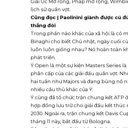
Giải Úc Mở rộng, Pháp mở rộng, Wimbl
lịch sử quần vợt.
Cũng đọc | Paolinini giành được cú đ
thắng đôi
Trong phần nào khác của xã hội là có 
Binaghi cho biết Chủ nhật, ngày cuối c
luôn luôn giống nhau? Nó hoàn toàn k
phát triển.
Ý Open là một sự kiện Masters Series l
phân cấp của các giải đấu quần vợt. Nhưn
hai tuần như Majors và đang bùng nổ n
nhiều cầu thủ khác của Ý.
Ý cũng đã tổ chức trận chung kết ATP ở
hợp đồng lưu trữ cho giải đấu kết thú
2030. Ngoài ra, trận chung kết Davis C
tháng 11 này, bắt đầu từ Bologna.