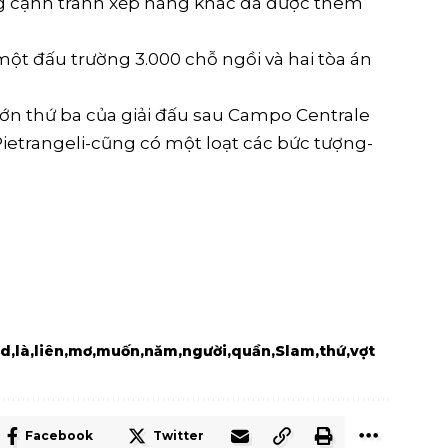
g cạnh tranh xếp hàng khác đã được thêm
một đấu trường 3.000 chỗ ngồi và hai tòa án
lớn thứ ba của giải đấu sau Campo Centrale
ietrangeli-cũng có một loạt các bức tượng-
nd
là
liên
mơ
muốn
năm
người
quần
Slam
thứ
vợt
Facebook
Twitter