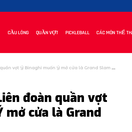
CẦU LÔNG
QUẦN VỢT
PICKLEBALL
CÁC MÔN THỂ TH
ần vợt Ý Binaghi muốn Ý mở cửa là Grand Slam thứ năm
Liên đoàn quần vợt
Ý mở cửa là Grand