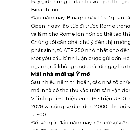
Bây giờ chúng tôi là nhà vô địch thế giớ
Binaghi nói.
Đầu năm nay, Binaghi bày tỏ sự quan t
Open, ngay lập tức đi trước Rome trong 
và làm cho Rome lớn hơn có thể tạo t
Chúng tôi cần phải chú ý đến thị trườn
phát sinh, từ ATP 250 nhỏ nhất cho đến 
Một yêu cầu bình luận được gửi đến Hộ
ngành, đã không được trả lời ngay lập t
Mái nhà mới tại Ý mở
Sau nhiều năm trì hoãn, các nhà tổ ch
mái nhà có thể thu vào trên sân vận độ
Với chi phí 60 triệu euro (67 triệu USD),
2028 và cũng sẽ dẫn đến 2.000 ghế bổ 
12.500.
Đối với giải đấu năm nay, căn cứ sự kiện 