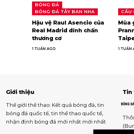
BÓNG ĐÁ
BÓNG ĐÁ TÂY BAN NHA
CẦU
Hậu vệ Raul Asencio của
Mùa g
Real Madrid dính chấn
Prann
thương cơ
Taip
1 TUẦN AGO
1 TUẦN
Giới thiệu
Tin
BÓNG Đ
Thế giới thể thao
:
Kết quả bóng đá
,
tin
bóng đá quốc tế
,
tin thể thao
quốc tế,
Thô
nhận định bóng đá
mới nhất mới nhất
(
Bun