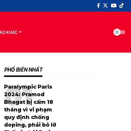
AO KHÁC
PHỔ BIẾN NHẤT
Paralympic Paris
2024: Pramod
Bhagat bị cấm 18
tháng vì vi phạm
quy định chống
doping, phải bỏ lỡ