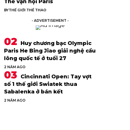
Thế vận hội Paris
BY
THẾ GIỚI THỂ THAO
- ADVERTISEMENT -
Huy chương bạc Olympic
Paris He Bing Jiao giải nghệ cầu
lông quốc tế ở tuổi 27
2 NĂM AGO
Cincinnati Open: Tay vợt
số 1 thế giới Swiatek thua
Sabalenka ở bán kết
2 NĂM AGO