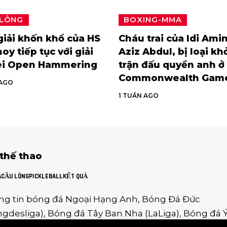
 LÔNG
BOXING-MMA
iải khốn khổ của HS
Cháu trai của Idi Amin
oy tiếp tục với giải
Aziz Abdul, bị loại kh
ei Open Hammering
trận đấu quyền anh ở
Commonwealth Gam
 AGO
1 TUẦN AGO
 thế thao
Á
CẦU LÔNG
PICKLEBALL
KẾT QUẢ
ng tin
bóng đá Ngoại Hạng Anh
,
Bóng Đá Đức
gdesliga
),
Bóng đá Tây Ban Nha
(
LaLiga
),
Bóng đá 