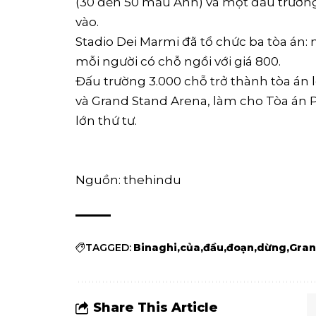
(30 đến 50 mẫu Anh) và một đấu trườn
vào.
Stadio Dei Marmi đã tổ chức ba tòa án: 
mỗi người có chỗ ngồi với giá 800.
Đấu trường 3.000 chỗ trở thành tòa án 
và Grand Stand Arena, làm cho Tòa án P
lớn thứ tư.
Nguồn: thehindu
TAGGED:
Binaghi
của
đầu
đoạn
dừng
Gra
Share This Article