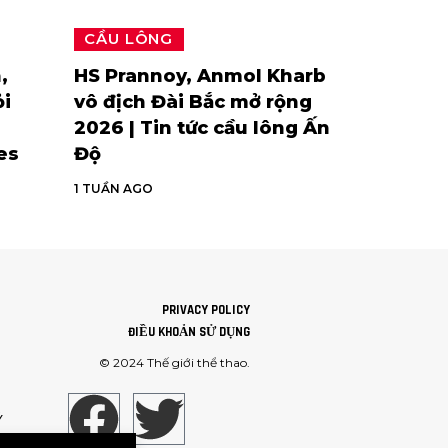
CẦU LÔNG
,
HS Prannoy, Anmol Kharb
ỏi
vô địch Đài Bắc mở rộng
2026 | Tin tức cầu lông Ấn
es
Độ
1 TUẦN AGO
PRIVACY POLICY
ĐIỀU KHOẢN SỬ DỤNG
© 2024
Thế giới thể thao
.
Ý