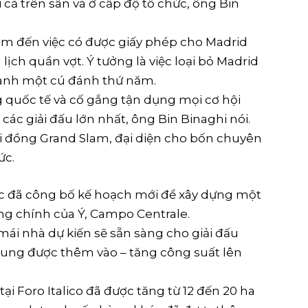
i cả trên sân và ở cấp độ tổ chức, ông Bin
âm đến việc có được giấy phép cho Madrid
lịch quần vợt. Ý tưởng là việc loại bỏ Madrid
hành một cú đánh thứ năm.
g quốc tế và cố gắng tận dụng mọi cơ hội
các giải đấu lớn nhất, ông Bin Binaghi nói.
i đồng Grand Slam, đại diện cho bốn chuyên
ức.
ức đã công bố kế hoạch mới để xây dựng một
ng chính của Ý, Campo Centrale.
 mái nhà dự kiến ​​sẽ sẵn sàng cho giải đấu
sung được thêm vào – tăng công suất lên
tại Foro Italico đã được tăng từ 12 đến 20 ha