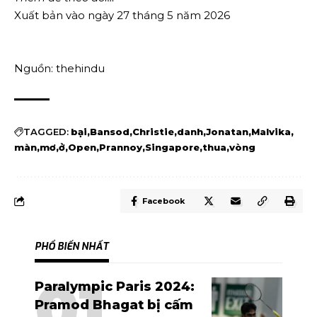
Xuất bản vào ngày 27 tháng 5 năm 2026
Nguồn: thehindu
TAGGED:
bại
Bansod
Christie
danh
Jonatan
Malvika
màn
mơ
ở
Open
Prannoy
Singapore
thua
vòng
Facebook
PHỔ BIẾN NHẤT
Paralympic Paris 2024:
Pramod Bhagat bị cấm