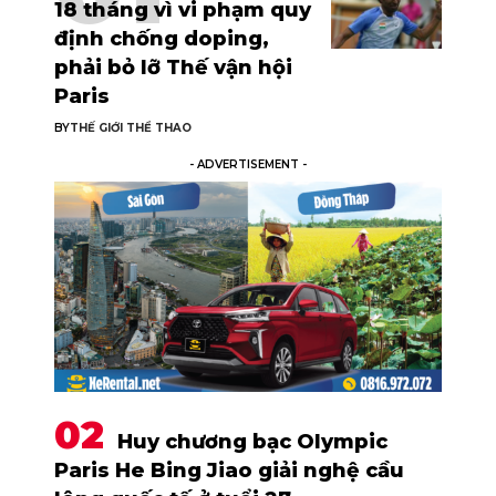
18 tháng vì vi phạm quy
định chống doping,
phải bỏ lỡ Thế vận hội
Paris
BY
THẾ GIỚI THỂ THAO
- ADVERTISEMENT -
Huy chương bạc Olympic
Paris He Bing Jiao giải nghệ cầu