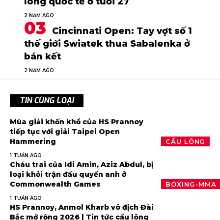
lông quốc tế ở tuổi 27
2 NĂM AGO
Cincinnati Open: Tay vợt số 1
thế giới Swiatek thua Sabalenka ở
bán kết
2 NĂM AGO
TIN CÙNG LOẠI
Mùa giải khốn khổ của HS Prannoy
tiếp tục với giải Taipei Open
Hammering
CẦU LÔNG
1 TUẦN AGO
Cháu trai của Idi Amin, Aziz Abdul, bị
loại khỏi trận đấu quyền anh ở
Commonwealth Games
BOXING-MMA
1 TUẦN AGO
HS Prannoy, Anmol Kharb vô địch Đài
Bắc mở rộng 2026 | Tin tức cầu lông