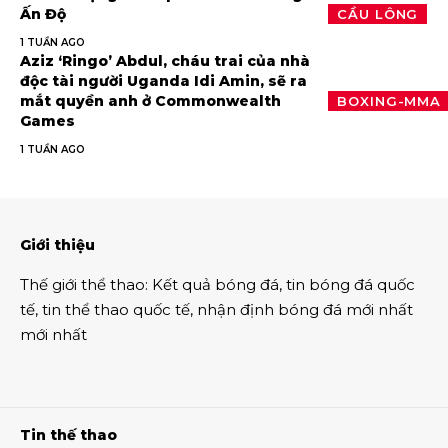
Ấn Độ
CẦU LÔNG
1 TUẦN AGO
Aziz ‘Ringo’ Abdul, cháu trai của nhà
độc tài người Uganda Idi Amin, sẽ ra
mắt quyền anh ở Commonwealth
BOXING-MMA
Games
1 TUẦN AGO
Giới thiệu
Thế giới thể thao
:
Kết quả bóng đá
,
tin bóng đá quốc
tế
,
tin thể thao
quốc tế,
nhận định bóng đá
mới nhất
mới nhất
Tin thế thao