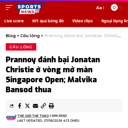
Aa
Live score
Kết quả bóng đá
Video clips
Ngoại Hạng A
Blog
>
Cầu lông
>
Prannoy đánh bại Jonatan Christie ở vòng mở màn Singapore Open; Malvika Bansod thua
CẦU LÔNG
Prannoy đánh bại Jonatan
Christie ở vòng mở màn
Singapore Open; Malvika
Bansod thua
THẾ GIỚI THỂ THAO
1 MIN READ
LAST UPDATED: 27/05/2026 4:13 CHIỀU