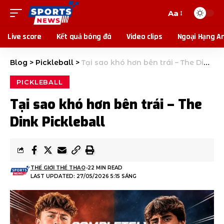
Aa
Live score
Kết quả bóng đá
Video clips
Ngoại Hạng A
Blog
>
Pickleball
>
Tại sao khó hơn bên trái – The Dink Pickleball
PICKLEBALL
Tại sao khó hơn bên trái – The
Dink Pickleball
THẾ GIỚI THỂ THAO
22 MIN READ
LAST UPDATED: 27/05/2026 5:15 SÁNG