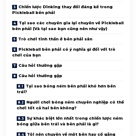
Chiến lược Dinking thay đổi đáng kể trong
Pickleball bên phải
Tại sao các chuyên gia lại chuyên về Pickleball
bên phải (Và tại sao bạn cũng nên như vậy)
Trò chơi tinh thần ở bên phải sân
Pickleball bên phải có ý nghĩa gì đối với trò
chơi của bạn
Câu hỏi thường gặp
Câu hỏi thường gặp
Tại sao bóng ném bên phải khó hơn bên
trái?
Người chơi bóng ném chuyên nghiệp có thể
chơi tốt cả hai bên không?
Sự khác biệt lớn nhất trong chiến lược ném
bóng giữa bên trái và bên phải là gì?
Tôi nên chuyên về một bên hay cố gắng