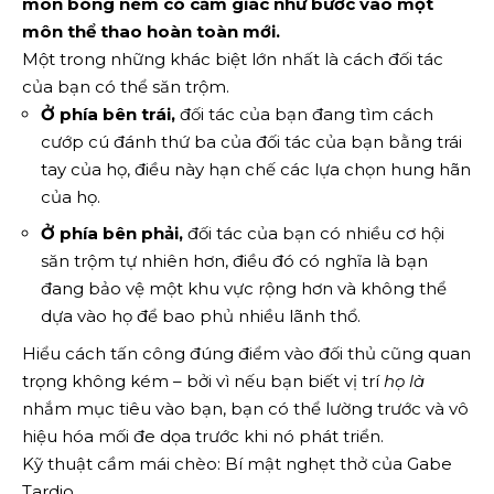
môn bóng ném có cảm giác như bước vào một
môn thể thao hoàn toàn mới.
Một trong những khác biệt lớn nhất là cách đối tác
của bạn có thể săn trộm.
Ở phía bên trái,
đối tác của bạn đang tìm cách
cướp cú đánh thứ ba của đối tác của bạn bằng trái
tay của họ, điều này hạn chế các lựa chọn hung hãn
của họ.
Ở phía bên phải,
đối tác của bạn có nhiều cơ hội
săn trộm tự nhiên hơn, điều đó có nghĩa là bạn
đang bảo vệ một khu vực rộng hơn và không thể
dựa vào họ để bao phủ nhiều lãnh thổ.
Hiểu cách tấn công đúng điểm vào đối thủ cũng quan
trọng không kém – bởi vì nếu bạn biết vị trí
họ là
nhắm mục tiêu vào bạn, bạn có thể lường trước và vô
hiệu hóa mối đe dọa trước khi nó phát triển.
Kỹ thuật cầm mái chèo: Bí mật nghẹt thở của Gabe
Tardio