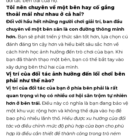
đối tác bên trái của họ.
Tôi nên chuyên về một bên hay cố gắng
thoải mái như nhau ở cả hai?
Đối với hầu hết những người chơi giải trí, ban đầu
chuyên về một bên sân là con đường thông minh
hơn.
Bạn sẽ phát triển ý thức sân tốt hơn, lựa chọn cú
đánh đáng tin cậy hơn và hiểu biết sâu sắc hơn về
cách hình học ảnh hưởng đến trò chơi của bạn. Khi
bạn đã thành thạo một bên, bạn có thể bắt tay vào
xây dựng bên thứ hai của mình.
Vị trí của đối tác ảnh hưởng đến lối chơi bên
phải như thế nào?
Vị trí của đối tác của bạn ở phía bên phải là rất
quan trọng vì họ có nhiều cơ hội săn trộm tự nhiên
hơn ở bên trái.
Điều này có nghĩa là bạn đang bảo vệ
một khu vực rộng hơn và không thể dựa vào họ để
bao phủ nhiều lãnh thổ.
Hiểu được xu hướng của đối
tác và điều chỉnh mức độ phù hợp của bạn cho phù
hợp là điều cần thiết để thành công trong trò ném