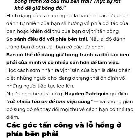
bóng tránh xa cầu thủ bên trái? Thực sự rất
khó để giữ bóng đó.”
Hình dạng của sân có nghĩa là hầu hết các lựa chọn
đánh tự nhiên của bạn sẽ hướng về phía đối tác của
bạn hoặc khiến đối thủ của bạn ở vị trí tấn công.
So sánh điều đó với phía bên trái.
Nếu ai đó đánh
trúng bạn ở bên trái, bạn có các lựa chọn.
Bạn có thể dễ dàng giữ bóng tránh xa đối tác bên
phải của mình vì có nhiều sân hơn để làm việc.
Học cách sớm nhận ra vị trí sân của bạn là điều phân
biệt những người chơi đang ở trạng thái ổn định với
những người tiếp tục leo lên.
Người chơi bên trái có gì
Hayden Patriquin
gọi điện
“
rất nhiều tòa án để làm việc cùng
“
— và không gian
bổ sung đó sẽ thay đổi mọi thứ về cách bạn có thể tạo
điểm.
Các góc tấn công và lỗ hổng ở
phía bên phải