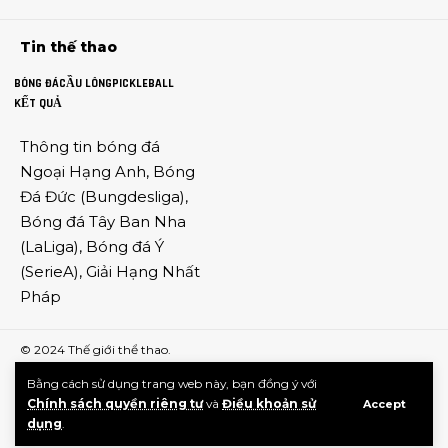
Tin thế thao
BÓNG ĐÁ
CẦU LÔNG
PICKLEBALL
KẾT QUẢ
Thông tin
bóng đá
Ngoại Hạng Anh
,
Bóng
Đá Đức
(
Bungdesliga
),
Bóng đá Tây Ban Nha
(
LaLiga
),
Bóng đá Ý
(
SerieA
),
Giải Hạng Nhất
Pháp
© 2024
Thế giới thể thao
.
Bằng cách sử dụng trang web này, bạn đồng ý với
Chính sách quyền riêng tư
và
Điều khoản sử
Accept
dụng
.