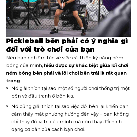
Pickleball bên phải có ý nghĩa gì
đối với trò chơi của bạn
Nếu bạn nghiêm túc về việc cải thiện kỹ năng ném
bóng của mình,
hiểu được sự khác biệt giữa lối chơi
ném bóng bên phải và lối chơi bên trái là rất quan
trọng
.
Nó giải thích tại sao một số người chơi thống trị một
bên và đấu tranh ở bên kia.
Nó cũng giải thích tại sao việc đổi bên lại khiến bạn
cảm thấy mất phương hướng đến vậy – bạn không
chỉ thay đổi vị trí của mình mà còn thay đổi hình
dạng cơ bản của cách bạn chơi.