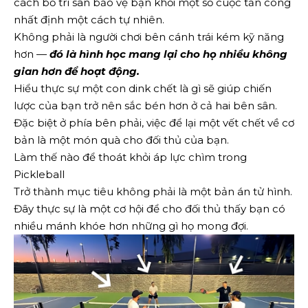
cách bố trí sân bảo vệ bạn khỏi một số cuộc tấn công
nhất định một cách tự nhiên.
Không phải là người chơi bên cánh trái kém kỹ năng
hơn —
đó là hình học mang lại cho họ nhiều không
gian hơn để hoạt động.
Hiểu thực sự một con dink chết là gì sẽ giúp chiến
lược của bạn trở nên sắc bén hơn ở cả hai bên sân.
Đặc biệt ở phía bên phải, việc để lại một vết chết về cơ
bản là một món quà cho đối thủ của bạn.
Làm thế nào để thoát khỏi áp lực chìm trong
Pickleball
Trở thành mục tiêu không phải là một bản án tử hình.
Đây thực sự là một cơ hội để cho đối thủ thấy bạn có
nhiều mánh khóe hơn những gì họ mong đợi.