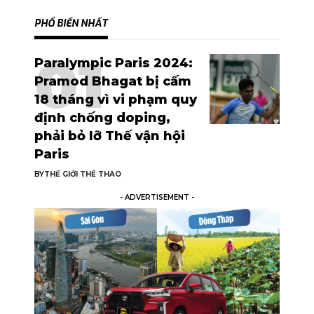
PHỔ BIẾN NHẤT
Paralympic Paris 2024:
Pramod Bhagat bị cấm
18 tháng vì vi phạm quy
định chống doping,
phải bỏ lỡ Thế vận hội
Paris
BY
THẾ GIỚI THỂ THAO
- ADVERTISEMENT -