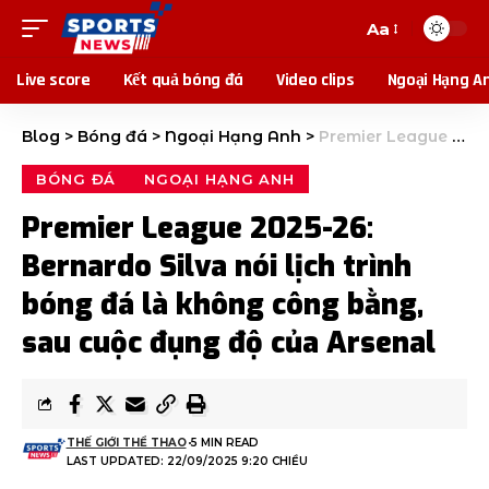
Aa
Live score
Kết quả bóng đá
Video clips
Ngoại Hạng A
Blog
>
Bóng đá
>
Ngoại Hạng Anh
>
Premier League 2025-26: Bernardo Silva nói lịch trình bóng đá là không công bằng, sau cuộc đụng độ của Arsenal
BÓNG ĐÁ
NGOẠI HẠNG ANH
Premier League 2025-26:
Bernardo Silva nói lịch trình
bóng đá là không công bằng,
sau cuộc đụng độ của Arsenal
THẾ GIỚI THỂ THAO
5 MIN READ
LAST UPDATED: 22/09/2025 9:20 CHIỀU