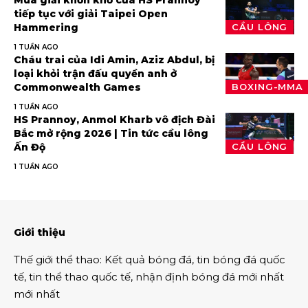
Mùa giải khốn khổ của HS Prannoy
tiếp tục với giải Taipei Open
Hammering
CẦU LÔNG
1 TUẦN AGO
Cháu trai của Idi Amin, Aziz Abdul, bị
loại khỏi trận đấu quyền anh ở
Commonwealth Games
BOXING-MMA
1 TUẦN AGO
HS Prannoy, Anmol Kharb vô địch Đài
Bắc mở rộng 2026 | Tin tức cầu lông
Ấn Độ
CẦU LÔNG
1 TUẦN AGO
Giới thiệu
Thế giới thể thao
:
Kết quả bóng đá
,
tin bóng đá quốc
tế
,
tin thể thao
quốc tế,
nhận định bóng đá
mới nhất
mới nhất