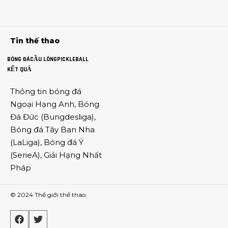
Tin thế thao
BÓNG ĐÁ
CẦU LÔNG
PICKLEBALL
KẾT QUẢ
Thông tin
bóng đá
Ngoại Hạng Anh
,
Bóng
Đá Đức
(
Bungdesliga
),
Bóng đá Tây Ban Nha
(
LaLiga
),
Bóng đá Ý
(
SerieA
),
Giải Hạng Nhất
Pháp
© 2024
Thế giới thể thao
.