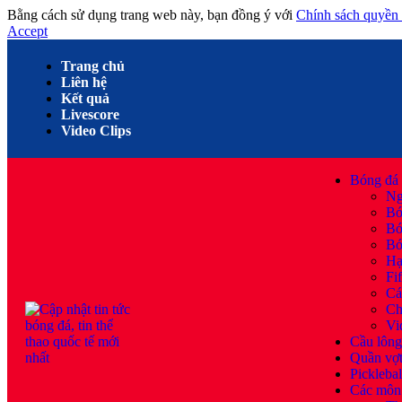
Bằng cách sử dụng trang web này, bạn đồng ý với
Chính sách quyền 
Accept
Trang chủ
Liên hệ
Kết quả
Livescore
Video Clips
Bóng đá
Ng
Bó
Bó
Bó
Hạ
Fi
Cá
Ch
Vi
Cầu lông
Quần vợ
Picklebal
Các môn 