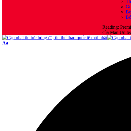
Th
Go
B
Bó
Reading:
Premi
của Man United
Aa