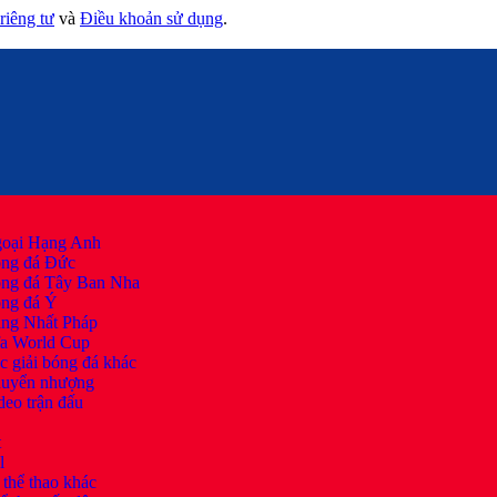
riêng tư
và
Điều khoản sử dụng
.
oại Hạng Anh
ng đá Đức
ng đá Tây Ban Nha
ng đá Ý
ng Nhất Pháp
fa World Cup
c giải bóng đá khác
uyển nhượng
deo trận đấu
t
l
thể thao khác