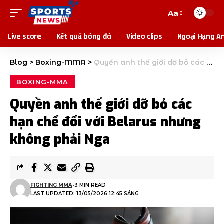
Aa
Live score
Kết quả bóng đá
Video clips
Ngoại Hạng A
Blog
>
Boxing-MMA
>
Quyền anh thế giới dỡ bỏ các hạn chế đối với Belarus nhưng không phải Nga
BOXING-MMA
Quyền anh thế giới dỡ bỏ các
hạn chế đối với Belarus nhưng
không phải Nga
FIGHTING MMA
3 MIN READ
LAST UPDATED: 13/05/2026 12:45 SÁNG