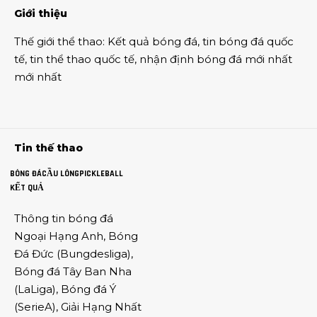
Giới thiệu
Thế giới thể thao
:
Kết quả bóng đá
,
tin bóng đá quốc
tế
,
tin thể thao
quốc tế,
nhận định bóng đá
mới nhất
mới nhất
Tin thế thao
BÓNG ĐÁ
CẦU LÔNG
PICKLEBALL
KẾT QUẢ
Thông tin
bóng đá
Ngoại Hạng Anh
,
Bóng
Đá Đức
(
Bungdesliga
),
Bóng đá Tây Ban Nha
(
LaLiga
),
Bóng đá Ý
(
SerieA
),
Giải Hạng Nhất