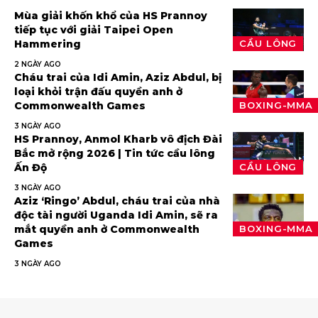
Mùa giải khốn khổ của HS Prannoy
tiếp tục với giải Taipei Open
Hammering
CẦU LÔNG
2 NGÀY AGO
Cháu trai của Idi Amin, Aziz Abdul, bị
loại khỏi trận đấu quyền anh ở
Commonwealth Games
BOXING-MMA
3 NGÀY AGO
HS Prannoy, Anmol Kharb vô địch Đài
Bắc mở rộng 2026 | Tin tức cầu lông
Ấn Độ
CẦU LÔNG
3 NGÀY AGO
Aziz ‘Ringo’ Abdul, cháu trai của nhà
độc tài người Uganda Idi Amin, sẽ ra
mắt quyền anh ở Commonwealth
BOXING-MMA
Games
3 NGÀY AGO