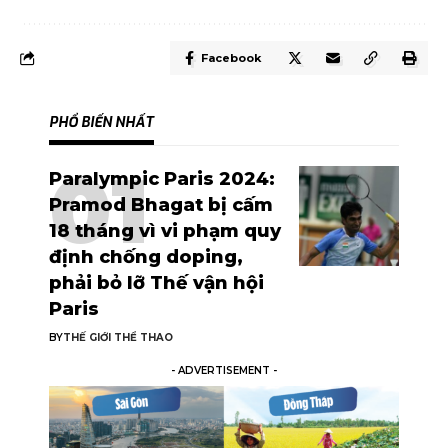
Facebook
PHỔ BIẾN NHẤT
Paralympic Paris 2024:
Pramod Bhagat bị cấm
18 tháng vì vi phạm quy
định chống doping,
phải bỏ lỡ Thế vận hội
Paris
BY
THẾ GIỚI THỂ THAO
- ADVERTISEMENT -