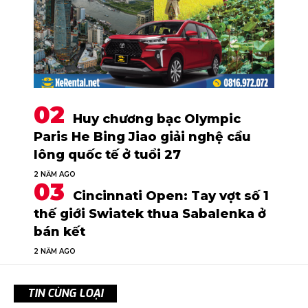
Huy chương bạc Olympic
Paris He Bing Jiao giải nghệ cầu
lông quốc tế ở tuổi 27
2 NĂM AGO
Cincinnati Open: Tay vợt số 1
thế giới Swiatek thua Sabalenka ở
bán kết
2 NĂM AGO
TIN CÙNG LOẠI