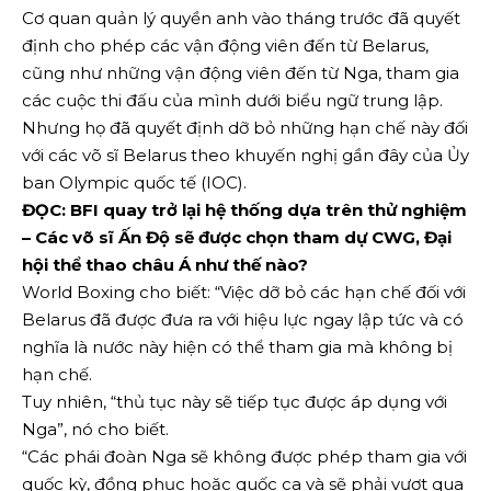
Cơ quan quản lý quyền anh vào tháng trước đã quyết
định cho phép các vận động viên đến từ Belarus,
cũng như những vận động viên đến từ Nga, tham gia
các cuộc thi đấu của mình dưới biểu ngữ trung lập.
Nhưng họ đã quyết định dỡ bỏ những hạn chế này đối
với các võ sĩ Belarus theo khuyến nghị gần đây của Ủy
ban Olympic quốc tế (IOC).
ĐỌC: BFI quay trở lại hệ thống dựa trên thử nghiệm
– Các võ sĩ Ấn Độ sẽ được chọn tham dự CWG, Đại
hội thể thao châu Á như thế nào?
World Boxing cho biết: “Việc dỡ bỏ các hạn chế đối với
Belarus đã được đưa ra với hiệu lực ngay lập tức và có
nghĩa là nước này hiện có thể tham gia mà không bị
hạn chế.
Tuy nhiên, “thủ tục này sẽ tiếp tục được áp dụng với
Nga”, nó cho biết.
“Các phái đoàn Nga sẽ không được phép tham gia với
quốc kỳ, đồng phục hoặc quốc ca và sẽ phải vượt qua