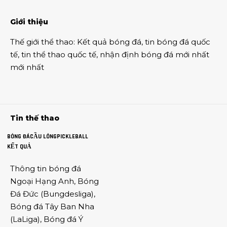
Giới thiệu
Thế giới thể thao
:
Kết quả bóng đá
,
tin bóng đá quốc
tế
,
tin thể thao
quốc tế,
nhận định bóng đá
mới nhất
mới nhất
Tin thế thao
BÓNG ĐÁ
CẦU LÔNG
PICKLEBALL
KẾT QUẢ
Thông tin
bóng đá
Ngoại Hạng Anh
,
Bóng
Đá Đức
(
Bungdesliga
),
Bóng đá Tây Ban Nha
(
LaLiga
),
Bóng đá Ý