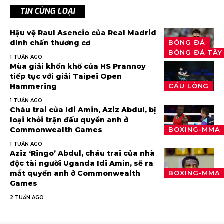
TIN CÙNG LOẠI
Hậu vệ Raul Asencio của Real Madrid
BÓNG ĐÁ
dính chấn thương cơ
BÓNG ĐÁ TÂY
1 TUẦN AGO
Mùa giải khốn khổ của HS Prannoy
tiếp tục với giải Taipei Open
Hammering
CẦU LÔNG
1 TUẦN AGO
Cháu trai của Idi Amin, Aziz Abdul, bị
loại khỏi trận đấu quyền anh ở
Commonwealth Games
BOXING-MMA
1 TUẦN AGO
Aziz ‘Ringo’ Abdul, cháu trai của nhà
độc tài người Uganda Idi Amin, sẽ ra
mắt quyền anh ở Commonwealth
BOXING-MMA
Games
2 TUẦN AGO