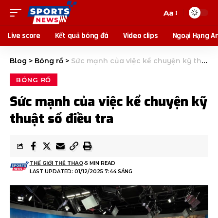
Aa
Live score
Kết quả bóng đá
Video clips
Ngoại Hạng A
Blog
>
Bóng rổ
>
Sức mạnh của việc kể chuyện kỹ thuật số điều tra
BÓNG RỔ
Sức mạnh của việc kể chuyện kỹ
thuật số điều tra
THẾ GIỚI THỂ THAO
5 MIN READ
LAST UPDATED: 01/12/2025 7:44 SÁNG