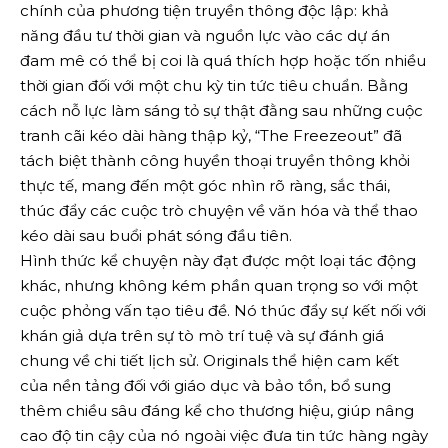
chính của phương tiện truyền thông độc lập: khả
năng đầu tư thời gian và nguồn lực vào các dự án
đam mê có thể bị coi là quá thích hợp hoặc tốn nhiều
thời gian đối với một chu kỳ tin tức tiêu chuẩn. Bằng
cách nỗ lực làm sáng tỏ sự thật đằng sau những cuộc
tranh cãi kéo dài hàng thập kỷ, “The Freezeout” đã
tách biệt thành công huyền thoại truyền thông khỏi
thực tế, mang đến một góc nhìn rõ ràng, sắc thái,
thúc đẩy các cuộc trò chuyện về văn hóa và thể thao
kéo dài sau buổi phát sóng đầu tiên.
Hình thức kể chuyện này đạt được một loại tác động
khác, nhưng không kém phần quan trọng so với một
cuộc phỏng vấn tạo tiêu đề. Nó thúc đẩy sự kết nối với
khán giả dựa trên sự tò mò trí tuệ và sự đánh giá
chung về chi tiết lịch sử. Originals thể hiện cam kết
của nền tảng đối với giáo dục và bảo tồn, bổ sung
thêm chiều sâu đáng kể cho thương hiệu, giúp nâng
cao độ tin cậy của nó ngoài việc đưa tin tức hàng ngày