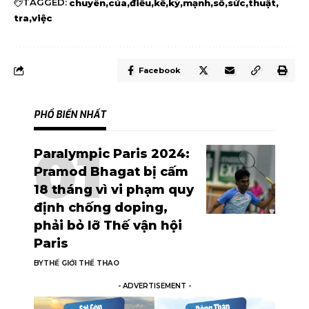
TAGGED:
chuyên
của
điều
kể
ký
mạnh
số
sức
thuật
tra
việc
Facebook
PHỔ BIẾN NHẤT
Paralympic Paris 2024:
Pramod Bhagat bị cấm
18 tháng vì vi phạm quy
định chống doping,
phải bỏ lỡ Thế vận hội
Paris
BY
THẾ GIỚI THỂ THAO
- ADVERTISEMENT -