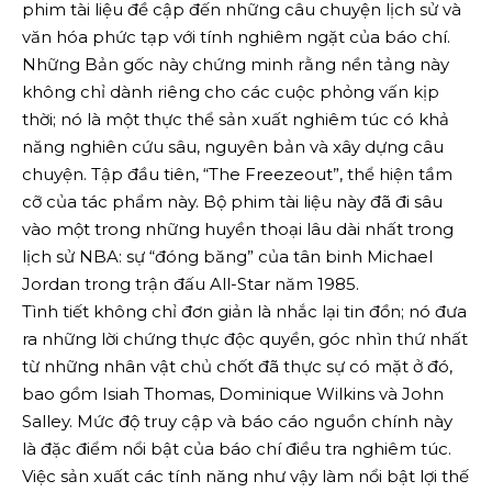
phim tài liệu đề cập đến những câu chuyện lịch sử và
văn hóa phức tạp với tính nghiêm ngặt của báo chí.
Những Bản gốc này chứng minh rằng nền tảng này
không chỉ dành riêng cho các cuộc phỏng vấn kịp
thời; nó là một thực thể sản xuất nghiêm túc có khả
năng nghiên cứu sâu, nguyên bản và xây dựng câu
chuyện. Tập đầu tiên, “The Freezeout”, thể hiện tầm
cỡ của tác phẩm này. Bộ phim tài liệu này đã đi sâu
vào một trong những huyền thoại lâu dài nhất trong
lịch sử NBA: sự “đóng băng” của tân binh Michael
Jordan trong trận đấu All-Star năm 1985.
Tình tiết không chỉ đơn giản là nhắc lại tin đồn; nó đưa
ra những lời chứng thực độc quyền, góc nhìn thứ nhất
từ ​​những nhân vật chủ chốt đã thực sự có mặt ở đó,
bao gồm Isiah Thomas, Dominique Wilkins và John
Salley. Mức độ truy cập và báo cáo nguồn chính này
là đặc điểm nổi bật của báo chí điều tra nghiêm túc.
Việc sản xuất các tính năng như vậy làm nổi bật lợi thế