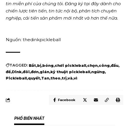
tin miễn phí của chúng tôi.
Đăng ký tại đây
dành cho
chiến lược tiên tiến, tin tức nội bộ, phân tích chuyên
nghiệp, cải tiến sản phẩm mới nhất và hơn thế nữa.
Nguồn: thedinkpickleball
TAGGED:
Bắt
bị
bóng
chơi pickleball
chọn
công
đầu
để
Dink
đôi
đơn
gián
kỷ thuật pickleball
ngừng
Pickleball
quyết
Tan
theo
trị
và
vì
Facebook
PHỔ BIẾN NHẤT