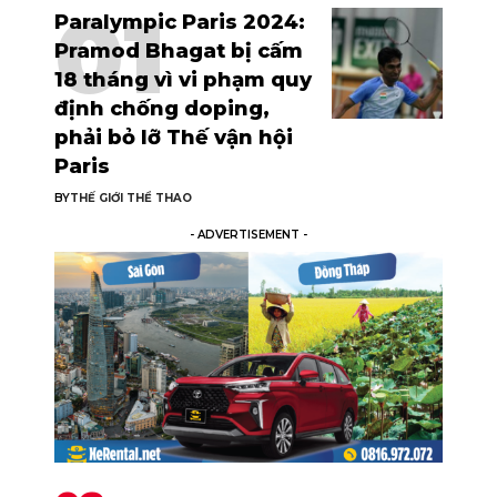
Paralympic Paris 2024:
Pramod Bhagat bị cấm
18 tháng vì vi phạm quy
định chống doping,
phải bỏ lỡ Thế vận hội
Paris
BY
THẾ GIỚI THỂ THAO
- ADVERTISEMENT -