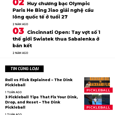
Huy chương bạc Olympic
Paris He Bing Jiao giải nghệ cầu
lông quốc tế ở tuổi 27
2 NĂM AGO
Cincinnati Open: Tay vợt số 1
thế giới Swiatek thua Sabalenka ở
bán kết
2 NĂM AGO
TIN CÙNG LOẠI
Roll vs Flick Explained – The Dink
Pickleball
PICKLEBALL
1 TUẦN AGO
3 Pickleball Tips That Fix Your Dink,
Drop, and Reset – The Dink
Pickleball
PICKLEBALL
1 TUẦN AGO