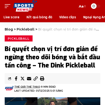
Aa
Live score
Kết quả bóng đá
Video clips
Ngoại Hạng A
Blog
>
Pickleball
>
Bí quyết chọn vị trí đơn giản để ngừng theo dõi bóng và bắt đầu tấn công – The Dink Pickleball
PICKLEBALL
Bí quyết chọn vị trí đơn giản để
ngừng theo dõi bóng và bắt đầu
tấn công – The Dink Pickleball
THẾ GIỚI THỂ THAO
9 MIN READ
LAST UPDATED: 01/12/2025 5:01 SÁNG