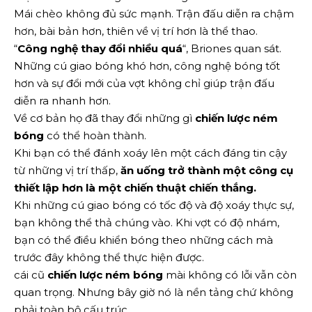
Mái chèo không đủ sức mạnh. Trận đấu diễn ra chậm
hơn, bài bản hơn, thiên về vị trí hơn là thể thao.
“
Công nghệ thay đổi nhiều quá
“, Briones quan sát.
Những cú giao bóng khó hơn, công nghệ bóng tốt
hơn và sự đổi mới của vợt không chỉ giúp trận đấu
diễn ra nhanh hơn.
Về cơ bản họ đã thay đổi những gì
chiến lược ném
bóng
có thể hoàn thành.
Khi bạn có thể đánh xoáy lên một cách đáng tin cậy
từ những vị trí thấp,
ăn uống trở thành một công cụ
thiết lập hơn là một chiến thuật chiến thắng.
Khi những cú giao bóng có tốc độ và độ xoáy thực sự,
bạn không thể thả chúng vào. Khi vợt có độ nhám,
bạn có thể điều khiển bóng theo những cách mà
trước đây không thể thực hiện được.
cái cũ
chiến lược ném bóng
mài không có lỗi vẫn còn
quan trọng. Nhưng bây giờ nó là nền tảng chứ không
phải toàn bộ cấu trúc.