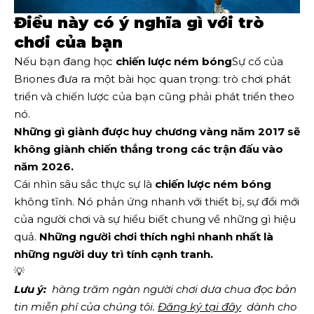
Điều này có ý nghĩa gì với trò
chơi của bạn
Nếu bạn đang học
chiến lược ném bóng
Sự cố của
Briones đưa ra một bài học quan trọng: trò chơi phát
triển và chiến lược của bạn cũng phải phát triển theo
nó.
Những gì giành được huy chương vàng năm 2017 sẽ
không giành chiến thắng trong các trận đấu vào
năm 2026.
Cái nhìn sâu sắc thực sự là
chiến lược ném bóng
không tĩnh. Nó phản ứng nhanh với thiết bị, sự đổi mới
của người chơi và sự hiểu biết chung về những gì hiệu
quả.
Những người chơi thích nghi nhanh nhất là
những người duy trì tính cạnh tranh.
💡
Lưu ý:
  hàng trăm ngàn người chơi dưa chua đọc bản 
tin miễn phí của chúng tôi.
Đăng ký tại đây
  dành cho 