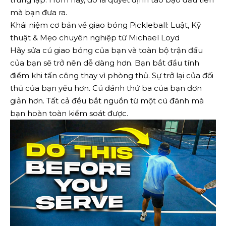
mà bạn đưa ra.
Khái niệm cơ bản về giao bóng Pickleball: Luật, Kỹ
thuật & Mẹo chuyên nghiệp từ Michael Loyd
Hãy sửa cú giao bóng của bạn và toàn bộ trận đấu
của bạn sẽ trở nên dễ dàng hơn. Bạn bắt đầu tính
điểm khi tấn công thay vì phòng thủ. Sự trở lại của đối
thủ của bạn yếu hơn. Cú đánh thứ ba của bạn đơn
giản hơn. Tất cả đều bắt nguồn từ một cú đánh mà
bạn hoàn toàn kiểm soát được.