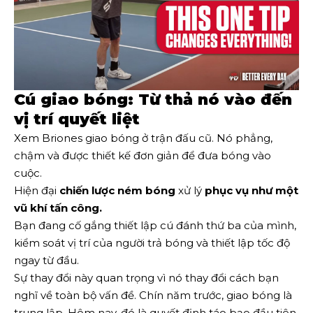
Cú giao bóng: Từ thả nó vào đến
vị trí quyết liệt
Xem Briones giao bóng ở trận đấu cũ. Nó phẳng,
chậm và được thiết kế đơn giản để đưa bóng vào
cuộc.
Hiện đại
chiến lược ném bóng
xử lý
phục vụ như một
vũ khí tấn công.
Bạn đang cố gắng thiết lập cú đánh thứ ba của mình,
kiểm soát vị trí của người trả bóng và thiết lập tốc độ
ngay từ đầu.
Sự thay đổi này quan trọng vì nó thay đổi cách bạn
nghĩ về toàn bộ vấn đề. Chín năm trước, giao bóng là
trung lập. Hôm nay, đó là quyết định táo bạo đầu tiên