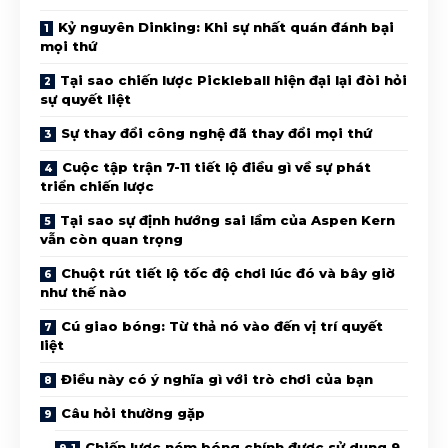
Kỷ nguyên Dinking: Khi sự nhất quán đánh bại
mọi thứ
Tại sao chiến lược Pickleball hiện đại lại đòi hỏi
sự quyết liệt
Sự thay đổi công nghệ đã thay đổi mọi thứ
Cuộc tập trận 7-11 tiết lộ điều gì về sự phát
triển chiến lược
Tại sao sự định hướng sai lầm của Aspen Kern
vẫn còn quan trọng
Chuột rút tiết lộ tốc độ chơi lúc đó và bây giờ
như thế nào
Cú giao bóng: Từ thả nó vào đến vị trí quyết
liệt
Điều này có ý nghĩa gì với trò chơi của bạn
Câu hỏi thường gặp
Chiến lược ném bóng chính được sử dụng 9