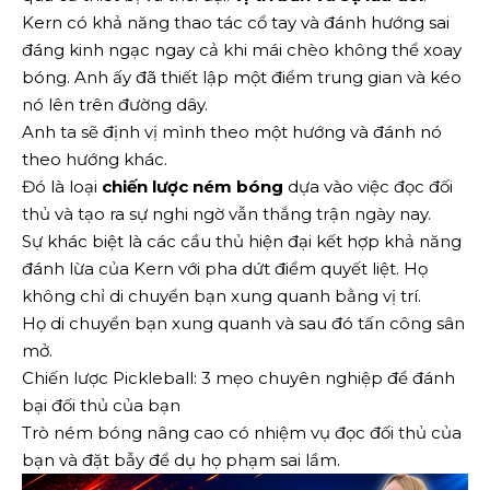
Kern có khả năng thao tác cổ tay và đánh hướng sai
đáng kinh ngạc ngay cả khi mái chèo không thể xoay
bóng. Anh ấy đã thiết lập một điểm trung gian và kéo
nó lên trên đường dây.
Anh ta sẽ định vị mình theo một hướng và đánh nó
theo hướng khác.
Đó là loại
chiến lược ném bóng
dựa vào việc đọc đối
thủ và tạo ra sự nghi ngờ vẫn thắng trận ngày nay.
Sự khác biệt là các cầu thủ hiện đại kết hợp khả năng
đánh lừa của Kern với pha dứt điểm quyết liệt. Họ
không chỉ di chuyển bạn xung quanh bằng vị trí.
Họ di chuyển bạn xung quanh và sau đó tấn công sân
mở.
Chiến lược Pickleball: 3 mẹo chuyên nghiệp để đánh
bại đối thủ của bạn
Trò ném bóng nâng cao có nhiệm vụ đọc đối thủ của
bạn và đặt bẫy để dụ họ phạm sai lầm.