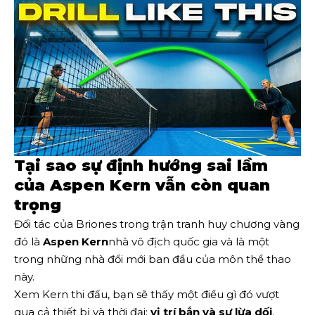
Tại sao sự định hướng sai lầm
của Aspen Kern vẫn còn quan
trọng
Đối tác của Briones trong trận tranh huy chương vàng
đó là
Aspen Kern
nhà vô địch quốc gia và là một
trong những nhà đổi mới ban đầu của môn thể thao
này.
Xem Kern thi đấu, bạn sẽ thấy một điều gì đó vượt
qua cả thiết bị và thời đại:
vị trí bắn và sự lừa dối
.