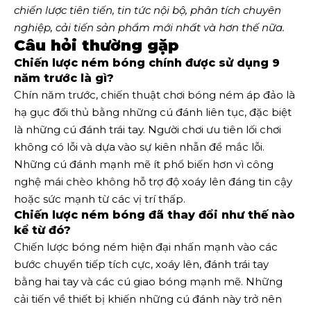
chiến lược tiên tiến, tin tức nội bộ, phân tích chuyên 
nghiệp, cải tiến sản phẩm mới nhất và hơn thế nữa. 
Câu hỏi thường gặp
Chiến lược ném bóng chính được sử dụng 9
năm trước là gì?
Chín năm trước, chiến thuật chơi bóng ném áp đảo là
hạ gục đối thủ bằng những cú đánh liên tục, đặc biệt
là những cú đánh trái tay. Người chơi ưu tiên lối chơi
không có lỗi và dựa vào sự kiên nhẫn để mắc lỗi.
Những cú đánh mạnh mẽ ít phổ biến hơn vì công
nghệ mái chèo không hỗ trợ độ xoáy lên đáng tin cậy
hoặc sức mạnh từ các vị trí thấp.
Chiến lược ném bóng đã thay đổi như thế nào
kể từ đó?
Chiến lược bóng ném hiện đại nhấn mạnh vào các
bước chuyển tiếp tích cực, xoáy lên, đánh trái tay
bằng hai tay và các cú giao bóng mạnh mẽ. Những
cải tiến về thiết bị khiến những cú đánh này trở nên