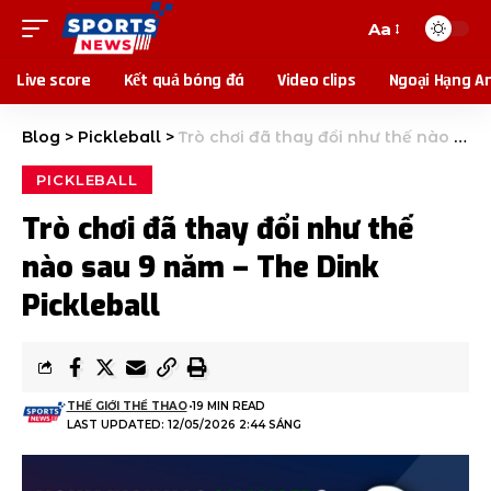
Aa
Live score
Kết quả bóng đá
Video clips
Ngoại Hạng A
Blog
>
Pickleball
>
Trò chơi đã thay đổi như thế nào sau 9 năm – The Dink Pickleball
PICKLEBALL
Trò chơi đã thay đổi như thế
nào sau 9 năm – The Dink
Pickleball
THẾ GIỚI THỂ THAO
19 MIN READ
LAST UPDATED: 12/05/2026 2:44 SÁNG