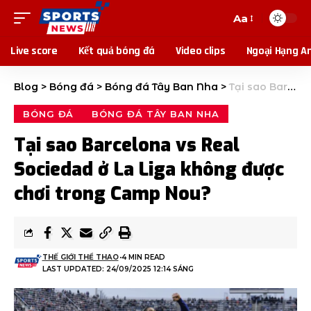
Aa
Live score
Kết quả bóng đá
Video clips
Ngoại Hạng A
Blog
>
Bóng đá
>
Bóng đá Tây Ban Nha
>
Tại sao Barcelona vs Real Sociedad ở La Liga không được chơi trong Camp Nou?
BÓNG ĐÁ
BÓNG ĐÁ TÂY BAN NHA
Tại sao Barcelona vs Real
Sociedad ở La Liga không được
chơi trong Camp Nou?
THẾ GIỚI THỂ THAO
4 MIN READ
LAST UPDATED: 24/09/2025 12:14 SÁNG