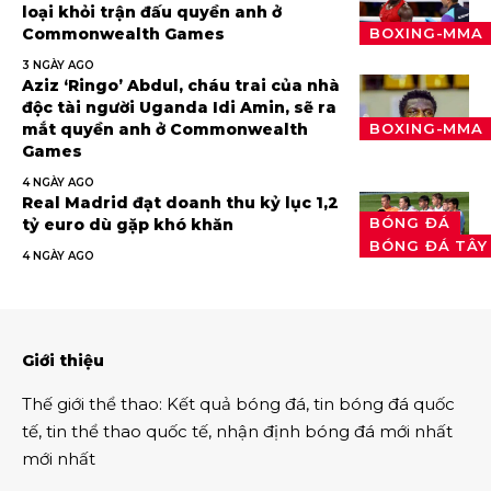
loại khỏi trận đấu quyền anh ở
Commonwealth Games
BOXING-MMA
3 NGÀY AGO
Aziz ‘Ringo’ Abdul, cháu trai của nhà
độc tài người Uganda Idi Amin, sẽ ra
mắt quyền anh ở Commonwealth
BOXING-MMA
Games
4 NGÀY AGO
Real Madrid đạt doanh thu kỷ lục 1,2
BÓNG ĐÁ
tỷ euro dù gặp khó khăn
BÓNG ĐÁ TÂY
4 NGÀY AGO
Giới thiệu
Thế giới thể thao
:
Kết quả bóng đá
,
tin bóng đá quốc
tế
,
tin thể thao
quốc tế,
nhận định bóng đá
mới nhất
mới nhất