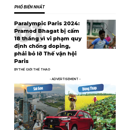
PHỔ BIẾN NHẤT
Paralympic Paris 2024:
Pramod Bhagat bị cấm
18 tháng vì vi phạm quy
định chống doping,
phải bỏ lỡ Thế vận hội
Paris
BY
THẾ GIỚI THỂ THAO
- ADVERTISEMENT -