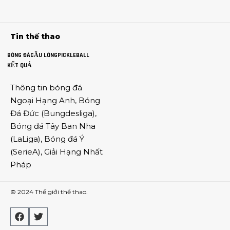
Tin thế thao
BÓNG ĐÁ
CẦU LÔNG
PICKLEBALL
KẾT QUẢ
Thông tin
bóng đá
Ngoại Hạng Anh
,
Bóng
Đá Đức
(
Bungdesliga
),
Bóng đá Tây Ban Nha
(
LaLiga
),
Bóng đá Ý
(
SerieA
),
Giải Hạng Nhất
Pháp
© 2024
Thế giới thể thao
.