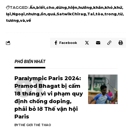
TAGGED:
Ấn
biết
cho
dừng
hiện
hướng
khăn
khó
khứ
lại
Ngoại
nhưng
ổn
quá
SatwikChirag
Tai
tòa
trong
từ
tương
và
về
Facebook
PHỔ BIẾN NHẤT
Paralympic Paris 2024:
Pramod Bhagat bị cấm
18 tháng vì vi phạm quy
định chống doping,
phải bỏ lỡ Thế vận hội
Paris
BY
THẾ GIỚI THỂ THAO