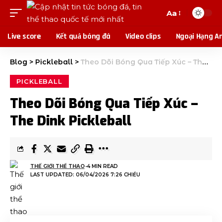
Aa
Live score
Kết quả bóng đá
Video clips
Ngoại Hạng A
Blog
>
Pickleball
>
Theo Dõi Bóng Qua Tiếp Xúc – The Dink Pickleball
PICKLEBALL
Theo Dõi Bóng Qua Tiếp Xúc –
The Dink Pickleball
THẾ GIỚI THỂ THAO
4 MIN READ
LAST UPDATED: 06/04/2026 7:26 CHIỀU