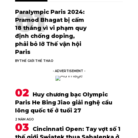
Paralympic Paris 2024:
Pramod Bhagat bị cấm
18 tháng vì vi phạm quy
định chống doping,
phải bỏ lỡ Thế vận hội
Paris
BY
THẾ GIỚI THỂ THAO
- ADVERTISEMENT -
Huy chương bạc Olympic
Paris He Bing Jiao giải nghệ cầu
lông quốc tế ở tuổi 27
2 NĂM AGO
Cincinnati Open: Tay vợt số 1
thế giới Swiatek thua Sabalenka ở