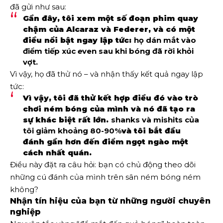
đã gửi như sau:
Gần đây, tôi xem một số đoạn phim quay
chậm của Alcaraz và Federer, và có một
điều nổi bật ngay lập tức:
họ dán mắt vào
điểm tiếp xúc
e
ven sau khi bóng đã rời khỏi
vợt.
Vì vậy, họ đã thử nó – và nhận thấy kết quả ngay lập
tức:
Vì vậy, tôi đã thử kết hợp điều đó vào trò
chơi ném bóng của mình và nó đã tạo ra
sự khác biệt rất lớn.
shanks và mishits của
tôi giảm khoảng 80-90%
và tôi bắt đầu
đánh gần hơn đến điểm ngọt ngào một
cách nhất quán.
Điều này đặt ra câu hỏi: bạn có chủ động theo dõi
những cú đánh của mình trên sân ném bóng ném
không?
Nhận tín hiệu của bạn từ những người chuyên
nghiệp