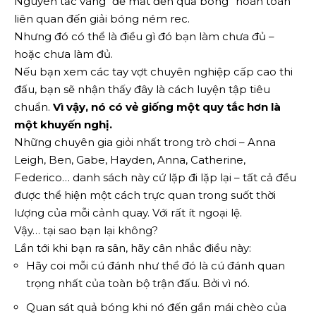
Nguyên tắc vàng “để mắt đến quả bóng” hoàn toàn
liên quan đến giải bóng ném rec.
Nhưng đó có thể là điều gì đó bạn làm chưa đủ –
hoặc chưa làm đủ.
Nếu bạn xem các tay vợt chuyên nghiệp cấp cao thi
đấu, bạn sẽ nhận thấy đây là cách luyện tập tiêu
chuẩn.
Vì vậy, nó có vẻ giống một quy tắc hơn là
một khuyến nghị.
Những chuyên gia giỏi nhất trong trò chơi – Anna
Leigh, Ben, Gabe, Hayden, Anna, Catherine,
Federico… danh sách này cứ lặp đi lặp lại – tất cả đều
được thể hiện một cách trực quan trong suốt thời
lượng của mỗi cảnh quay. Với rất ít ngoại lệ.
Vậy… tại sao bạn lại không?
Lần tới khi bạn ra sân, hãy cân nhắc điều này:
Hãy coi mỗi cú đánh như thể đó là cú đánh quan
trọng nhất của toàn bộ trận đấu. Bởi vì nó.
Quan sát quả bóng khi nó đến gần mái chèo của