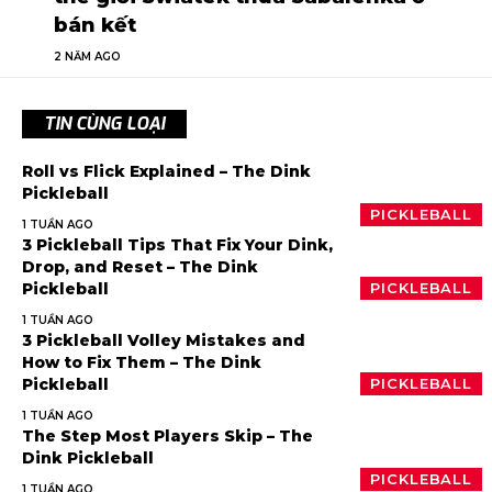
bán kết
2 NĂM AGO
TIN CÙNG LOẠI
Roll vs Flick Explained – The Dink
Pickleball
PICKLEBALL
1 TUẦN AGO
3 Pickleball Tips That Fix Your Dink,
Drop, and Reset – The Dink
Pickleball
PICKLEBALL
1 TUẦN AGO
3 Pickleball Volley Mistakes and
How to Fix Them – The Dink
Pickleball
PICKLEBALL
1 TUẦN AGO
The Step Most Players Skip – The
Dink Pickleball
PICKLEBALL
1 TUẦN AGO