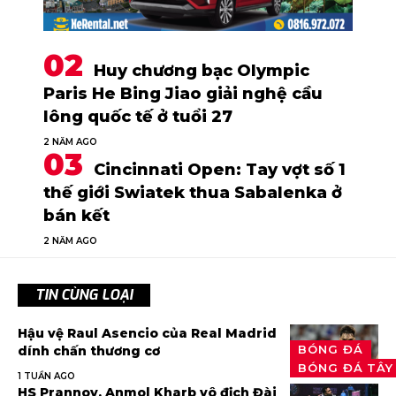
Huy chương bạc Olympic
Paris He Bing Jiao giải nghệ cầu
lông quốc tế ở tuổi 27
2 NĂM AGO
Cincinnati Open: Tay vợt số 1
thế giới Swiatek thua Sabalenka ở
bán kết
2 NĂM AGO
TIN CÙNG LOẠI
Hậu vệ Raul Asencio của Real Madrid
BÓNG ĐÁ
dính chấn thương cơ
BÓNG ĐÁ TÂY
1 TUẦN AGO
HS Prannoy, Anmol Kharb vô địch Đài