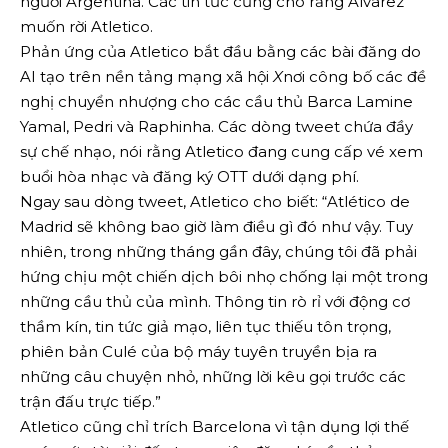
người Argentina. Các tin tức cũng cho rằng Alvarez
muốn rời Atletico.
Phản ứng của Atletico bắt đầu bằng các bài đăng do
AI tạo trên nền tảng mạng xã hội
X
nơi công bố các đề
nghị chuyển nhượng cho các cầu thủ Barca Lamine
Yamal, Pedri và Raphinha. Các dòng tweet chứa đầy
sự chế nhạo, nói rằng Atletico đang cung cấp vé xem
buổi hòa nhạc và đăng ký OTT dưới dạng phí.
Ngay sau dòng tweet, Atletico cho biết: “Atlético de
Madrid sẽ không bao giờ làm điều gì đó như vậy. Tuy
nhiên, trong những tháng gần đây, chúng tôi đã phải
hứng chịu một chiến dịch bôi nhọ chống lại một trong
những cầu thủ của mình. Thông tin rò rỉ với động cơ
thầm kín, tin tức giả mạo, liên tục thiếu tôn trọng,
phiên bản Culé của bộ máy tuyên truyền bịa ra
những câu chuyện nhỏ, những lời kêu gọi trước các
trận đấu trực tiếp.”
Atletico cũng chỉ trích Barcelona vì tận dụng lợi thế