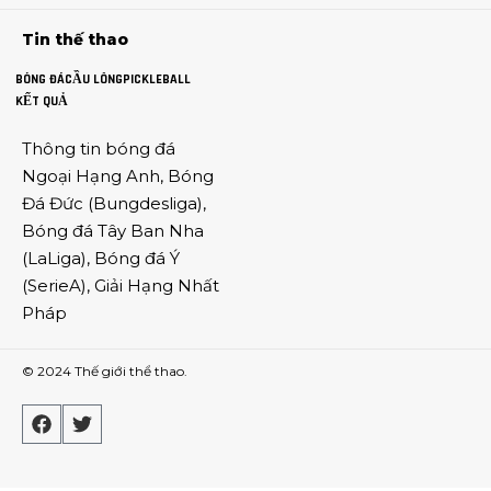
Tin thế thao
BÓNG ĐÁ
CẦU LÔNG
PICKLEBALL
KẾT QUẢ
Thông tin
bóng đá
Ngoại Hạng Anh
,
Bóng
Đá Đức
(
Bungdesliga
),
Bóng đá Tây Ban Nha
(
LaLiga
),
Bóng đá Ý
(
SerieA
),
Giải Hạng Nhất
Pháp
© 2024
Thế giới thể thao
.