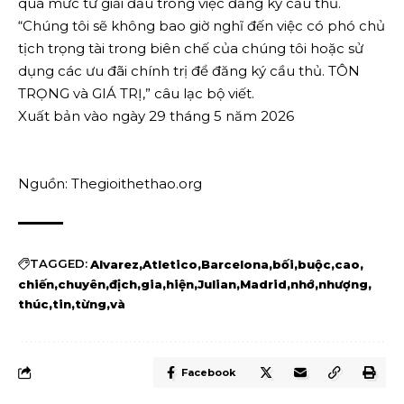
quá mức từ giải đấu trong việc đăng ký cầu thủ.
“Chúng tôi sẽ không bao giờ nghĩ đến việc có phó chủ
tịch trọng tài trong biên chế của chúng tôi hoặc sử
dụng các ưu đãi chính trị để đăng ký cầu thủ. TÔN
TRỌNG và GIÁ TRỊ,” câu lạc bộ viết.
Xuất bản vào ngày 29 tháng 5 năm 2026
Nguồn: Thegioithethao.org
TAGGED:
Alvarez
Atletico
Barcelona
bối
buộc
cao
chiến
chuyên
địch
gia
hiện
Julian
Madrid
nhớ
nhượng
thúc
tin
từng
và
Facebook