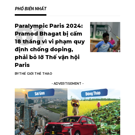
PHỔ BIẾN NHẤT
Paralympic Paris 2024:
Pramod Bhagat bị cấm
18 tháng vì vi phạm quy
định chống doping,
phải bỏ lỡ Thế vận hội
Paris
BY
THẾ GIỚI THỂ THAO
- ADVERTISEMENT -