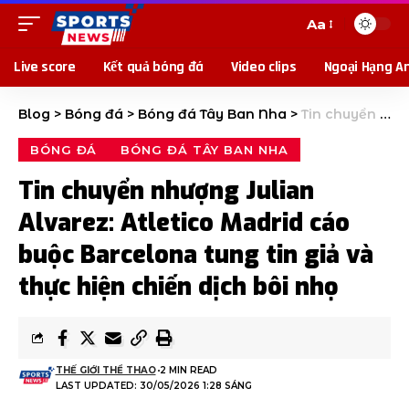
Aa
Live score
Kết quả bóng đá
Video clips
Ngoại Hạng A
Blog
>
Bóng đá
>
Bóng đá Tây Ban Nha
>
Tin chuyển nhượng Julian Alvarez: Atletico Madrid cáo buộc Barcelona tung tin giả và thực hiện chiến dịch bôi nhọ
BÓNG ĐÁ
BÓNG ĐÁ TÂY BAN NHA
Tin chuyển nhượng Julian
Alvarez: Atletico Madrid cáo
buộc Barcelona tung tin giả và
thực hiện chiến dịch bôi nhọ
THẾ GIỚI THỂ THAO
2 MIN READ
LAST UPDATED: 30/05/2026 1:28 SÁNG