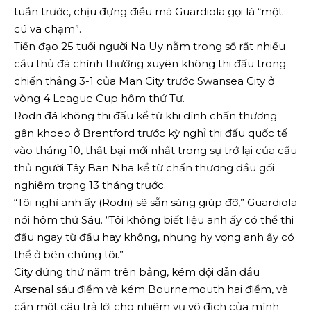
tuần trước, chịu đựng điều mà Guardiola gọi là “một
cú va chạm”.
Tiền đạo 25 tuổi người Na Uy nằm trong số rất nhiều
cầu thủ đá chính thường xuyên không thi đấu trong
chiến thắng 3-1 của Man City trước Swansea City ở
vòng 4 League Cup hôm thứ Tư.
Rodri đã không thi đấu kể từ khi dính chấn thương
gân khoeo ở Brentford trước kỳ nghỉ thi đấu quốc tế
vào tháng 10, thất bại mới nhất trong sự trở lại của cầu
thủ người Tây Ban Nha kể từ chấn thương đầu gối
nghiêm trọng 13 tháng trước.
“Tôi nghĩ anh ấy (Rodri) sẽ sẵn sàng giúp đỡ,” Guardiola
nói hôm thứ Sáu. “Tôi không biết liệu anh ấy có thể thi
đấu ngay từ đầu hay không, nhưng hy vọng anh ấy có
thể ở bên chúng tôi.”
City đứng thứ năm trên bảng, kém đội dẫn đầu
Arsenal sáu điểm và kém Bournemouth hai điểm, và
cần một câu trả lời cho nhiệm vụ vô địch của mình.