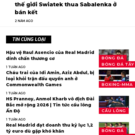
thế giới Swiatek thua Sabalenka ở
bán kết
2 NĂM AGO
TIN CÙNG LOẠI
Hậu vệ Raul Asencio của Real Madrid
BÓNG ĐÁ
dính chấn thương cơ
BÓNG ĐÁ TÂY
1 TUẦN AGO
Cháu trai của Idi Amin, Aziz Abdul, bị
loại khỏi trận đấu quyền anh ở
Commonwealth Games
BOXING-MMA
1 TUẦN AGO
HS Prannoy, Anmol Kharb vô địch Đài
Bắc mở rộng 2026 | Tin tức cầu lông
Ấn Độ
CẦU LÔNG
1 TUẦN AGO
Real Madrid đạt doanh thu kỷ lục 1,2
BÓNG ĐÁ
tỷ euro dù gặp khó khăn