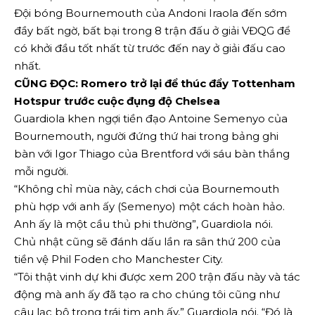
Đội bóng Bournemouth của Andoni Iraola đến sớm
đầy bất ngờ, bất bại trong 8 trận đấu ở giải VĐQG để
có khởi đầu tốt nhất từ ​​trước đến nay ở giải đấu cao
nhất.
CŨNG ĐỌC: Romero trở lại để thúc đẩy Tottenham
Hotspur trước cuộc đụng độ Chelsea
Guardiola khen ngợi tiền đạo Antoine Semenyo của
Bournemouth, người đứng thứ hai trong bảng ghi
bàn với Igor Thiago của Brentford với sáu bàn thắng
mỗi người.
“Không chỉ mùa này, cách chơi của Bournemouth
phù hợp với anh ấy (Semenyo) một cách hoàn hảo.
Anh ấy là một cầu thủ phi thường”, Guardiola nói.
Chủ nhật cũng sẽ đánh dấu lần ra sân thứ 200 của
tiền vệ Phil Foden cho Manchester City.
“Tôi thật vinh dự khi được xem 200 trận đấu này và tác
động mà anh ấy đã tạo ra cho chúng tôi cũng như
câu lạc bộ trong trái tim anh ấy,” Guardiola nói. “Đó là