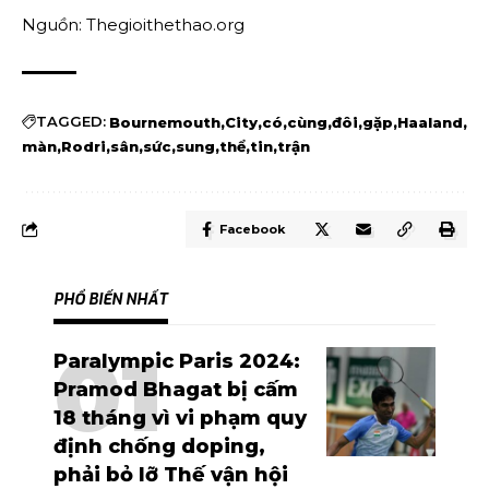
Nguồn: Thegioithethao.org
TAGGED:
Bournemouth
City
có
cùng
đôi
gặp
Haaland
màn
Rodri
sân
sức
sung
thể
tin
trận
Facebook
PHỔ BIẾN NHẤT
Paralympic Paris 2024:
Pramod Bhagat bị cấm
18 tháng vì vi phạm quy
định chống doping,
phải bỏ lỡ Thế vận hội