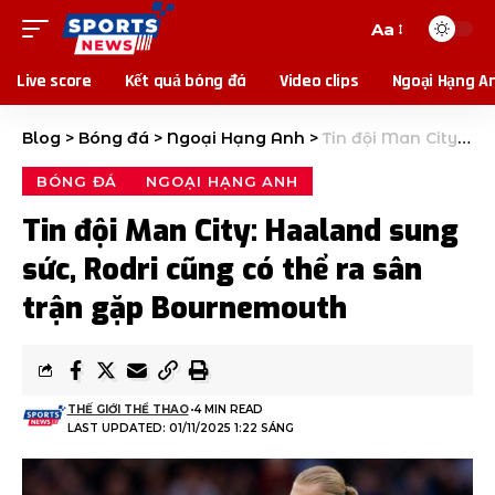
Aa
Live score
Kết quả bóng đá
Video clips
Ngoại Hạng A
Blog
>
Bóng đá
>
Ngoại Hạng Anh
>
Tin đội Man City: Haaland sung sức, Rodri cũng có thể ra sân trận gặp Bournemouth
BÓNG ĐÁ
NGOẠI HẠNG ANH
Tin đội Man City: Haaland sung
sức, Rodri cũng có thể ra sân
trận gặp Bournemouth
THẾ GIỚI THỂ THAO
4 MIN READ
LAST UPDATED: 01/11/2025 1:22 SÁNG