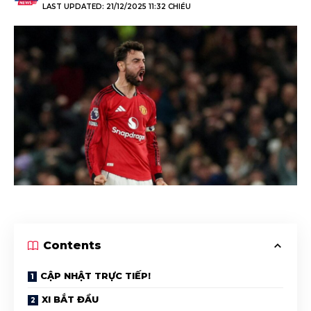
LAST UPDATED: 21/12/2025 11:32 CHIỀU
Contents
CẬP NHẬT TRỰC TIẾP!
XI BẮT ĐẦU