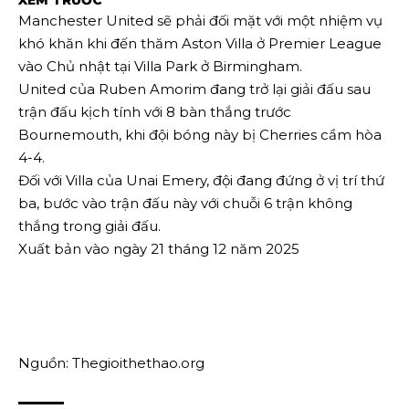
XEM TRƯỚC
Manchester United sẽ phải đối mặt với một nhiệm vụ
khó khăn khi đến thăm Aston Villa ở Premier League
vào Chủ nhật tại Villa Park ở Birmingham.
United của Ruben Amorim đang trở lại giải đấu sau
trận đấu kịch tính với 8 bàn thắng trước
Bournemouth, khi đội bóng này bị Cherries cầm hòa
4-4.
Đối với Villa của Unai Emery, đội đang đứng ở vị trí thứ
ba, bước vào trận đấu này với chuỗi 6 trận không
thắng trong giải đấu.
Xuất bản vào ngày 21 tháng 12 năm 2025
Nguồn: Thegioithethao.org