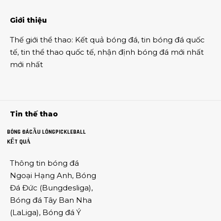
Giới thiệu
Thế giới thể thao
:
Kết quả bóng đá
,
tin bóng đá quốc
tế
,
tin thể thao
quốc tế,
nhận định bóng đá
mới nhất
mới nhất
Tin thế thao
BÓNG ĐÁ
CẦU LÔNG
PICKLEBALL
KẾT QUẢ
Thông tin
bóng đá
Ngoại Hạng Anh
,
Bóng
Đá Đức
(
Bungdesliga
),
Bóng đá Tây Ban Nha
(
LaLiga
),
Bóng đá Ý