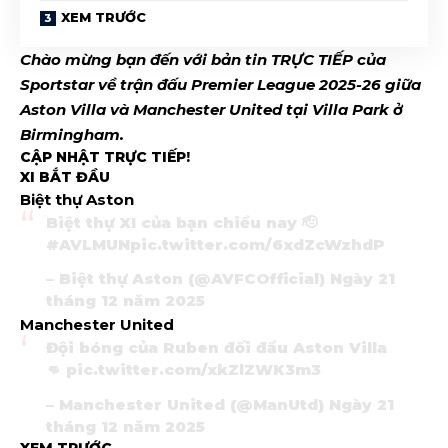
XEM TRƯỚC
Chào mừng bạn đến với bản tin TRỰC TIẾP của
Sportstar về trận đấu Premier League 2025-26 giữa
Aston Villa và Manchester United tại Villa Park ở
Birmingham.
CẬP NHẬT TRỰC TIẾP!
XI BẮT ĐẦU
Biệt thự Aston
Biệt thự XI của bạn chiều nay 🫡
#AVLMUN
pic.twitter.com/6xdZcWzhdP
– Biệt thự Aston (@AVFCOfficial)
Ngày 21
tháng 12 năm 2025
Manchester United
Đội bóng của Ruben đối đầu Aston Villa
👊
pic.twitter.com/xkZlZWK3m3
– Manchester United (@ManUtd)
Ngày 21
tháng 12 năm 2025