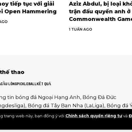
oy tiếp tục với giải
Aziz Abdul, bị loại kh
ei Open Hammering
trận đấu quyền anh ở
Commonwealth Gam
 AGO
1 TUẦN AGO
 thế thao
Á
CẦU LÔNG
PICKLEBALL
KẾT QUẢ
ng tin
bóng đá Ngoại Hạng Anh
,
Bóng Đá Đức
gdesliga
),
Bóng đá Tây Ban Nha
(
LaLiga
),
Bóng đá 
ieA
),
Giải Hạng Nhất Pháp
g trang web này, bạn đồng ý với
Chính sách quyền riêng tư
và
Đ