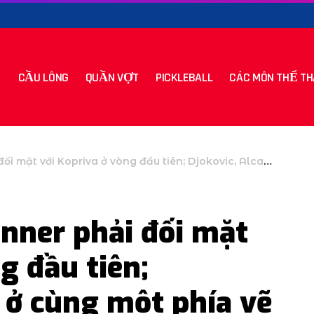
CẦU LÔNG
QUẦN VỢT
PICKLEBALL
CÁC MÔN THỂ TH
ới Kopriva ở vòng đầu tiên; Djokovic, Alcaraz ở cùng một phía vẽ
nner phải đối mặt
g đầu tiên;
z ở cùng một phía vẽ