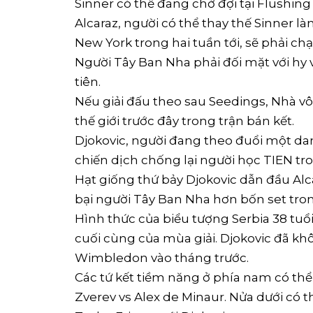
Sinner có thể đang chờ đợi tại Flushin
Alcaraz, người có thể thay thế Sinner là
New York trong hai tuần tới, sẽ phải ch
Người Tây Ban Nha phải đối mặt với hy 
tiên.
Nếu giải đấu theo sau Seedings, Nhà v
thế giới trước đây trong trận bán kết.
Djokovic, người đang theo đuổi một dan
chiến dịch chống lại người học TIEN t
Hạt giống thứ bảy Djokovic dẫn đầu Alc
bại người Tây Ban Nha hơn bốn set tro
Hình thức của biểu tượng Serbia 38 tuổ
cuối cùng của mùa giải. Djokovic đã khô
Wimbledon vào tháng trước.
Các tứ kết tiềm năng ở phía nam có thể
Zverev vs Alex de Minaur. Nửa dưới có t