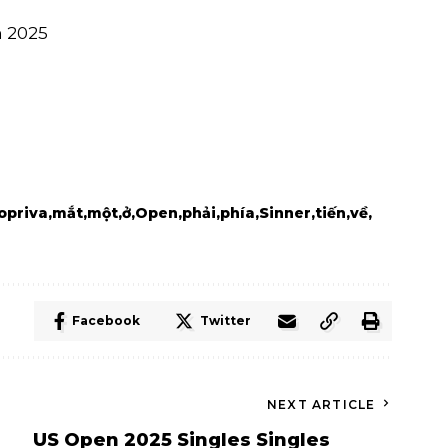
m 2025
opriva
mắt
một
ở
Open
phải
phía
Sinner
tiến
về
Facebook
Twitter
NEXT ARTICLE
US Open 2025 Singles Singles