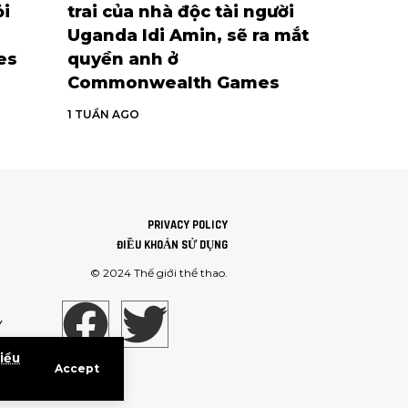
ỏi
trai của nhà độc tài người
Uganda Idi Amin, sẽ ra mắt
es
quyền anh ở
Commonwealth Games
1 TUẦN AGO
PRIVACY POLICY
ĐIỀU KHOẢN SỬ DỤNG
© 2024
Thế giới thể thao
.
Ý
iều
Accept