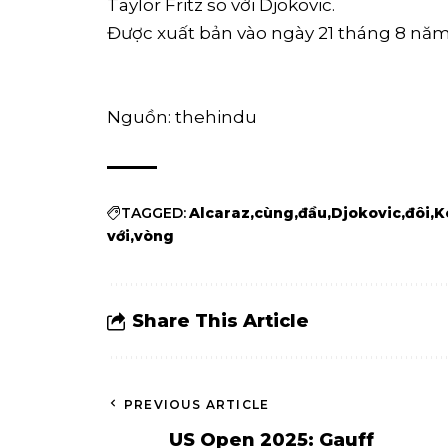
Taylor Fritz so với Djokovic.
Được xuất bản vào ngày 21 tháng 8 nă
Nguồn: thehindu
TAGGED:
Alcaraz
cùng
đầu
Djokovic
đôi
K
với
vòng
Share This Article
PREVIOUS ARTICLE
US Open 2025: Gauff