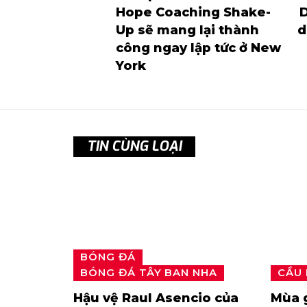
Hope Coaching Shake-
Up sẽ mang lại thành
d
công ngay lập tức ở New
York
TIN CÙNG LOẠI
BÓNG ĐÁ
BÓNG ĐÁ TÂY BAN NHA
CẦU
Hậu vệ Raul Asencio của
Mùa g