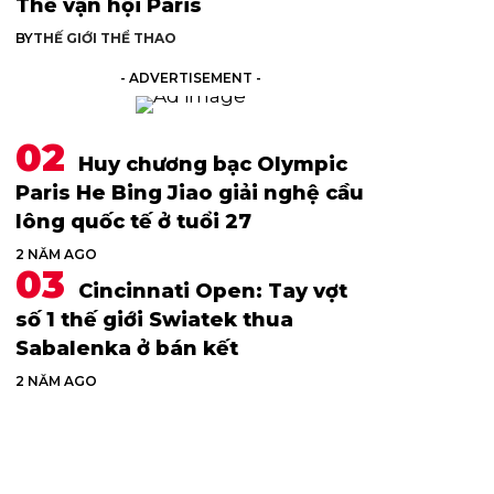
Thế vận hội Paris
BY
THẾ GIỚI THỂ THAO
- ADVERTISEMENT -
Huy chương bạc Olympic
Paris He Bing Jiao giải nghệ cầu
lông quốc tế ở tuổi 27
2 NĂM AGO
Cincinnati Open: Tay vợt
số 1 thế giới Swiatek thua
Sabalenka ở bán kết
2 NĂM AGO