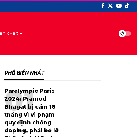
AO KHÁC
PHỔ BIẾN NHẤT
Paralympic Paris
2024: Pramod
Bhagat bị cấm 18
tháng vì vi phạm
quy định chống
doping, phải bỏ lỡ