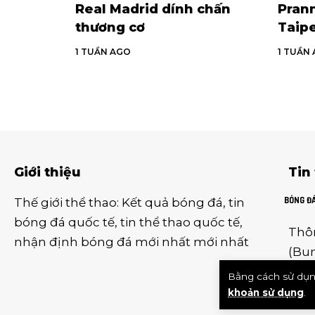
Real Madrid dính chấn
Prann
thương cơ
Taip
1 TUẦN AGO
1 TUẦN
Giới thiệu
Tin
BÓNG Đ
Thế giới thể thao
:
Kết quả bóng đá
,
tin
bóng đá quốc tế
,
tin thể thao
quốc tế,
Thô
nhận định bóng đá
mới nhất mới nhất
(
Bun
(
Ser
Bằng cách sử dụn
khoản sử dụng
.