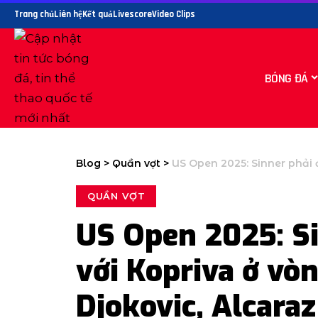
Trang chủ
Liên hệ
Kết quả
Livescore
Video Clips
BÓNG ĐÁ
Blog
>
Quần vợt
>
US Open 2025: Sinner phải đối mặt v
QUẦN VỢT
US Open 2025: Si
với Kopriva ở vòn
Djokovic, Alcara