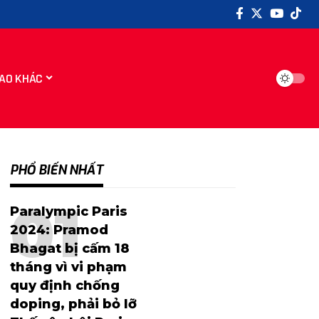
AO KHÁC
PHỔ BIẾN NHẤT
Paralympic Paris
2024: Pramod
Bhagat bị cấm 18
tháng vì vi phạm
quy định chống
doping, phải bỏ lỡ