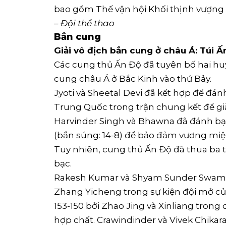
bao gồm Thế vận hội Khối thịnh vượng
– Đội thể thao
Bắn cung
Giải vô địch bắn cung ở châu Á: Túi 
Các cung thủ Ấn Độ đã tuyên bố hai huy
cung châu Á ở Bắc Kinh vào thứ Bảy.
Jyoti và Sheetal Devi đã kết hợp để đán
Trung Quốc trong trận chung kết để gi
Harvinder Singh và Bhawna đã đánh bạ
(bắn súng: 14-8) để bảo đảm vương mi
Tuy nhiên, cung thủ Ấn Độ đã thua ba 
bạc.
Rakesh Kumar và Shyam Sunder Swami đã
Zhang Yicheng trong sự kiện đội mở của
153-150 bởi Zhao Jing và Xinliang tro
hợp chất. Crawindinder và Vivek Chikara