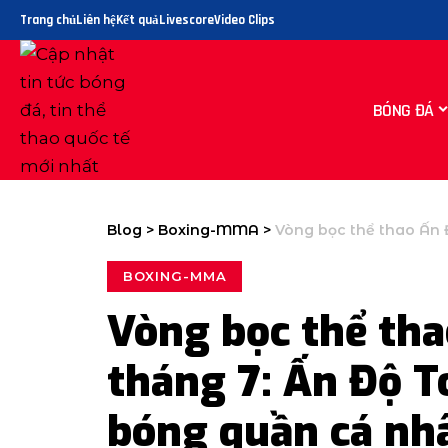
Trang chủ
Liên hệ
Kết quả
Livescore
Video Clips
BÓNG ĐÁ
Blog
>
Boxing-MMA
>
Vòng bọc thể thao Ấn Độ, ngày 5 tháng
BOXING-MMA
Vòng bọc thể tha
tháng 7: Ấn Độ To
bóng quần cá nh