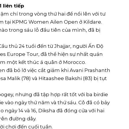
 liên tiếp
m chí trong vòng thứ hai để nổi lên với tư
ảm tại KPMG Women Ailen Open ở Kildare.
o trong sáu lỗ đầu tiên của mình, đã bị
. Cầu thủ 24 tuổi đến từ Jhajjar, người Ấn Độ
es Europe Tour, đã thể hiện sự nhất quán
gồm một kết thúc á quân ở Morocco.
n đã bỏ lỡ việc cắt giảm khi Avani Prashanth
a Malik (78) và Hitaashee Bakshi (83) bị tụt
ogey, nhưng đã tập hợp rất tốt với ba birdie
die vào ngày thứ năm và thứ sáu. Cô đã có bảy
o ngày 14 và 16, Diksha đã đóng cửa với hai
trên đường dây.
i chơi đến cuối tuần.