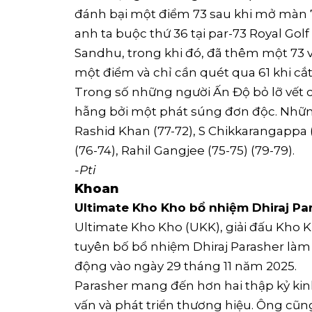
đánh bại một điểm 73 sau khi mở màn 72
anh ta buộc thứ 36 tại par-73 Royal Golf
Sandhu, trong khi đó, đã thêm một 73 
một điểm và chỉ cần quét qua 61 khi c
Trong số những người Ấn Độ bỏ lỡ vết cắt
hẫng bởi một phát súng đơn độc. Nhữn
Rashid Khan (77-72), S Chikkarangappa (
(76-74), Rahil Gangjee (75-75) (79-79).
-Pti
Khoan
Ultimate Kho Kho bổ nhiệm Dhiraj Pa
Ultimate Kho Kho (UKK), giải đấu Kho 
tuyên bố bổ nhiệm Dhiraj Parasher làm
động vào ngày 29 tháng 11 năm 2025.
Parasher mang đến hơn hai thập kỷ kinh
vấn và phát triển thương hiệu. Ông cũng