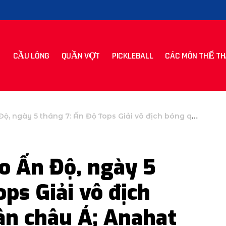
CẦU LÔNG
QUẦN VỢT
PICKLEBALL
CÁC MÔN THỂ TH
 7: Ấn Độ Tops Giải vô địch bóng quần cá nhân châu Á; Anahat Singh giành được vàng
o Ấn Độ, ngày 5
ps Giải vô địch
ân châu Á; Anahat