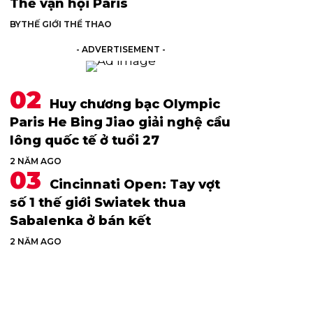
Thế vận hội Paris
BY
THẾ GIỚI THỂ THAO
- ADVERTISEMENT -
Huy chương bạc Olympic
Paris He Bing Jiao giải nghệ cầu
lông quốc tế ở tuổi 27
2 NĂM AGO
Cincinnati Open: Tay vợt
số 1 thế giới Swiatek thua
Sabalenka ở bán kết
2 NĂM AGO