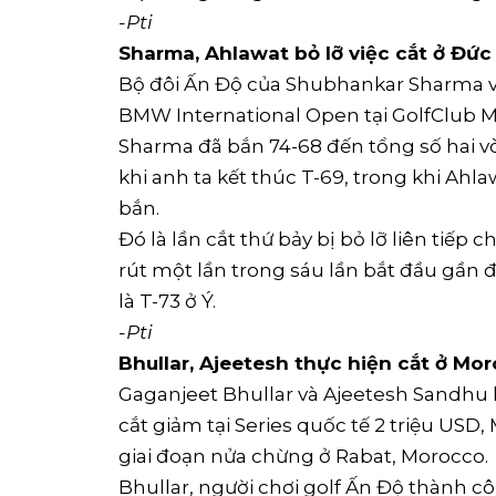
-Pti
Sharma, Ahlawat bỏ lỡ việc cắt ở Đức
Bộ đôi Ấn Độ của Shubhankar Sharma và 
BMW International Open tại GolfClub 
Sharma đã bắn 74-68 đến tổng số hai vò
khi anh ta kết thúc T-69, trong khi Ahl
bắn.
Đó là lần cắt thứ bảy bị bỏ lỡ liên tiếp
rút một lần trong sáu lần bắt đầu gần đâ
là T-73 ở Ý.
-Pti
Bhullar, Ajeetesh thực hiện cắt ở Mo
Gaganjeet Bhullar và Ajeetesh Sandhu 
cắt giảm tại Series quốc tế 2 triệu USD,
giai đoạn nửa chừng ở Rabat, Morocco.
Bhullar, người chơi golf Ấn Độ thành c