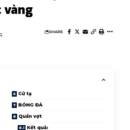
c vàng
SHARE
G
Cử tạ
BÓNG ĐÁ
Quần vợt
Kết quả: