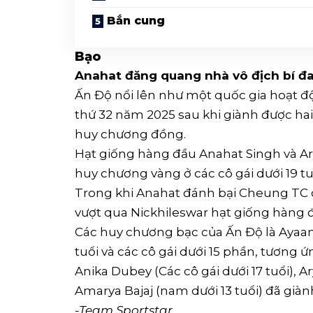
Bắn cung
Bạo
Anahat đăng quang nhà vô địch bí đ
Ấn Độ nổi lên như một quốc gia hoạt độ
thứ 32 năm 2025 sau khi giành được ha
huy chương đồng.
Hạt giống hàng đầu Anahat Singh và A
huy chương vàng ở các cô gái dưới 19 tuổ
Trong khi Anahat đánh bại Cheung TC của
vượt qua Nickhileswar hạt giống hàng đầu 
Các huy chương bạc của Ấn Độ là Ayaan 
tuổi và các cô gái dưới 15 phần, tương ứ
Anika Dubey (Các cô gái dưới 17 tuổi), A
Amarya Bajaj (nam dưới 13 tuổi) đã gi
-Team Sportstar