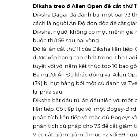
Diksha treo ở Ailen Open để cắt thứ 11
Diksha Dagar đã đánh bại một par 73 thậ
cách là người Ấn Độ đơn độc để cắt gi
Diksha, người không có một mệnh giá nà
buộc thứ 56 sau hai vòng.
Đó là lần cắt thứ 11 của Diksha liên tiếp
được xếp hạng cao nhất trong The Ladi
tuyệt vời với năm kết thúc top 10 bao 
Ba người Ấn Độ khác đóng vai Ailen Ope
(74) bị hụt hẫng bởi một cú đánh và Tves
lại phía sau.
Diksha bắt đầu từ lần đầu tiên với một b
liên tiếp. Cô tiếp tục với một Bogey-Bir
phân tích liên tiếp và mặc dù Bogeys và
phân tích cú pháp cho 73 để cắt giảm 
Việc cắt giảm giảm ở mức +2 với 69 ngườ