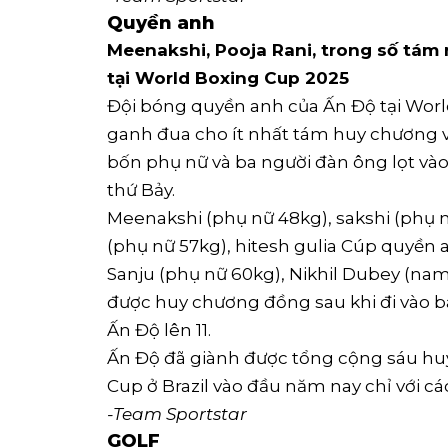
Quyền anh
Meenakshi, Pooja Rani, trong số tám
tại World Boxing Cup 2025
Đội bóng quyền anh của Ấn Độ tại World
ganh đua cho ít nhất tám huy chương v
bốn phụ nữ và ba người đàn ông lọt và
thứ Bảy.
Meenakshi (phụ nữ 48kg), sakshi (phụ nữ
(phụ nữ 57kg), hitesh gulia Cúp quyền a
Sanju (phụ nữ 60kg), Nikhil Dubey (na
được huy chương đồng sau khi đi vào b
Ấn Độ lên 11.
Ấn Độ đã giành được tổng cộng sáu hu
Cup ở Brazil vào đầu năm nay chỉ với các
-Team Sportstar
GOLF