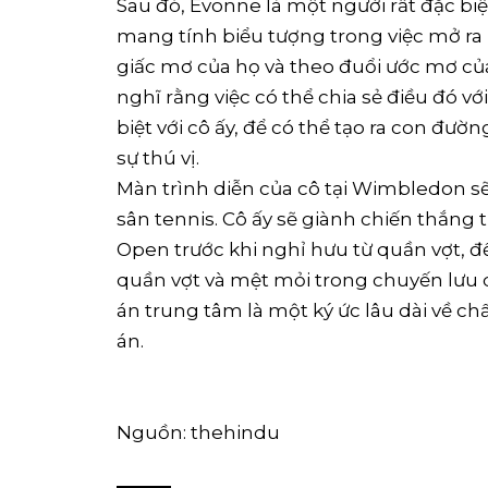
Sau đó, Evonne là một người rất đặc biệt
mang tính biểu tượng trong việc mở ra 
giấc mơ của họ và theo đuổi ước mơ của 
nghĩ rằng việc có thể chia sẻ điều đó vớ
biệt với cô ấy, để có thể tạo ra con đườ
sự thú vị.
Màn trình diễn của cô tại Wimbledon sẽ
sân tennis. Cô ấy sẽ giành chiến thắng t
Open trước khi nghỉ hưu từ quần vợt, đ
quần vợt và mệt mỏi trong chuyến lưu di
án trung tâm là một ký ức lâu dài về chấ
án.
Nguồn: thehindu