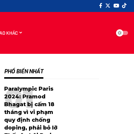
AO KHÁC
PHỔ BIẾN NHẤT
Paralympic Paris
2024: Pramod
Bhagat bị cấm 18
tháng vì vi phạm
quy định chống
doping, phải bỏ lỡ