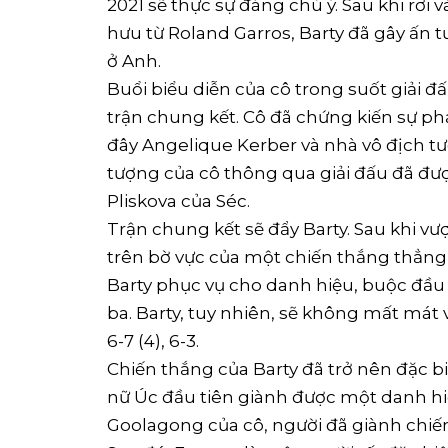
2021 sẽ thực sự đáng chú ý. Sau khi rơi 
hưu từ Roland Garros, Barty đã gây ấn t
ở Anh.
Buổi biểu diễn của cô trong suốt giải đ
trận chung kết. Cô đã chứng kiến ​​sự 
đây Angelique Kerber và nhà vô địch tư
tượng của cô thông qua giải đấu đã đư
Pliskova của Séc.
Trận chung kết sẽ đẩy Barty. Sau khi v
trên bờ vực của một chiến thắng thẳng t
Barty phục vụ cho danh hiệu, buộc đầu 
ba. Barty, tuy nhiên, sẽ không mất mát
6-7 (4), 6-3.
Chiến thắng của Barty đã trở nên đặc bi
nữ Úc đầu tiên giành được một danh h
Goolagong của cô, người đã giành chiế