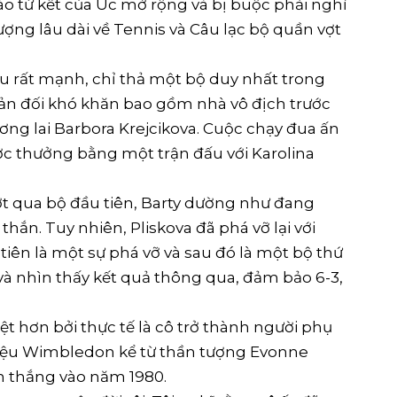
vào tứ kết của Úc mở rộng và bị buộc phải nghỉ
ượng lâu dài về Tennis và Câu lạc bộ quần vợt
ấu rất mạnh, chỉ thả một bộ duy nhất trong
phản đối khó khăn bao gồm nhà vô địch trước
ơng lai Barbora Krejcikova. Cuộc chạy đua ấn
ợc thưởng bằng một trận đấu với Karolina
ượt qua bộ đầu tiên, Barty dường như đang
hắn. Tuy nhiên, Pliskova đã phá vỡ lại với
tiên là một sự phá vỡ và sau đó là một bộ thứ
 và nhìn thấy kết quả thông qua, đảm bảo 6-3,
ệt hơn bởi thực tế là cô trở thành người phụ
iệu Wimbledon kể từ thần tượng Evonne
n thắng vào năm 1980.