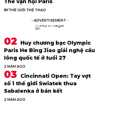
Thế vận hội Paris
BY
THẾ GIỚI THỂ THAO
- ADVERTISEMENT -
Huy chương bạc Olympic
Paris He Bing Jiao giải nghệ cầu
lông quốc tế ở tuổi 27
2 NĂM AGO
Cincinnati Open: Tay vợt
số 1 thế giới Swiatek thua
Sabalenka ở bán kết
2 NĂM AGO