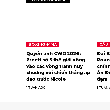
BOXING-MMA
CẦU
Quyền anh CWG 2026:
Đài B
Preeti số 3 thế giới xông
Roun
vào các vòng tranh huy
chính
chương với chiến thắng áp
Ấn Độ
đảo trước Nicole
đạm
1 TUẦN AGO
1 TUẦN