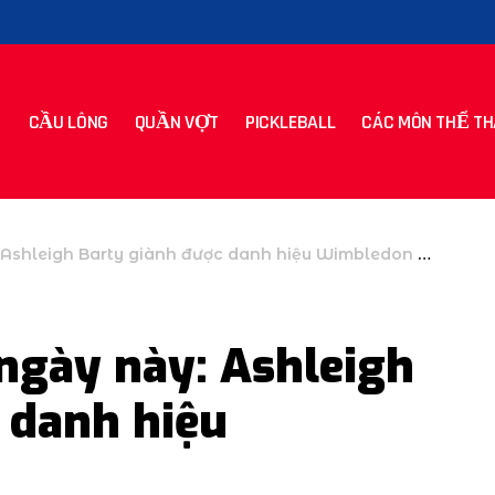
CẦU LÔNG
QUẦN VỢT
PICKLEBALL
CÁC MÔN THỂ TH
shleigh Barty giành được danh hiệu Wimbledon 2021
ngày này: Ashleigh
 danh hiệu