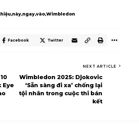
hiệu
này
ngay
vào
Wimbledon
Facebook
Twitter
NEXT ARTICLE
 10
Wimbledon 2025: Djokovic
k Eye
‘Sẵn sàng đi xa’ chống lại
ào
tội nhân trong cuộc thi bán
kết