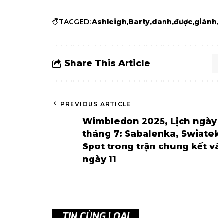
TAGGED:
Ashleigh
Barty
danh
được
giành
Share This Article
PREVIOUS ARTICLE
Wimbledon 2025, Lịch ngày
tháng 7: Sabalenka, Swiate
Spot trong trận chung kết v
ngày 11
TIN CÙNG LOẠI