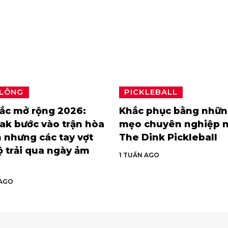
 LÔNG
PICKLEBALL
ắc mở rộng 2026:
Khắc phục bằng nhữ
ak bước vào trận hòa
mẹo chuyên nghiệp n
 nhưng các tay vợt
The Dink Pickleball
 trải qua ngày ảm
1 TUẦN AGO
 AGO