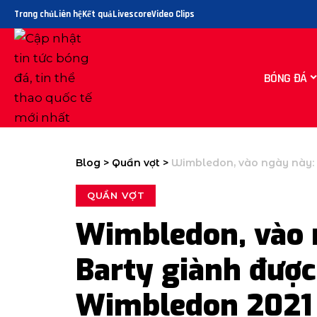
Trang chủ
Liên hệ
Kết quả
Livescore
Video Clips
BÓNG ĐÁ
Blog
>
Quần vợt
>
Wimbledon, vào ngày này: A
QUẦN VỢT
Wimbledon, vào 
Barty giành được
Wimbledon 2021