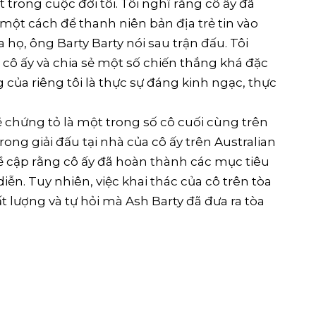
 trong cuộc đời tôi. Tôi nghĩ rằng cô ấy đã
một cách để thanh niên bản địa trẻ tin vào
họ, ông Barty Barty nói sau trận đấu. Tôi
i cô ấy và chia sẻ một số chiến thắng khá đặc
ng của riêng tôi là thực sự đáng kinh ngạc, thực
 chứng tỏ là một trong số cô cuối cùng trên
rong giải đấu tại nhà của cô ấy trên Australian
ề cập rằng cô ấy đã hoàn thành các mục tiêu
ễn. Tuy nhiên, việc khai thác của cô trên tòa
t lượng và tự hỏi mà Ash Barty đã đưa ra tòa