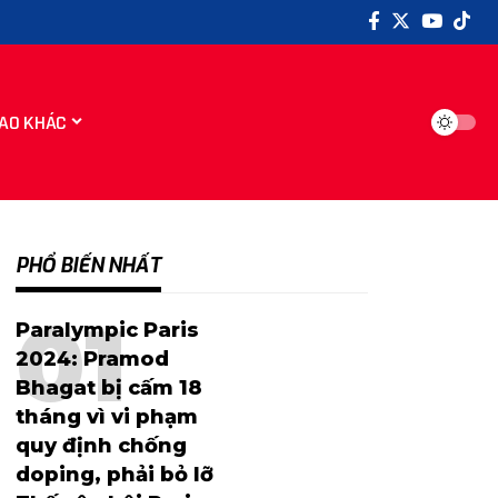
AO KHÁC
PHỔ BIẾN NHẤT
Paralympic Paris
2024: Pramod
Bhagat bị cấm 18
tháng vì vi phạm
quy định chống
doping, phải bỏ lỡ