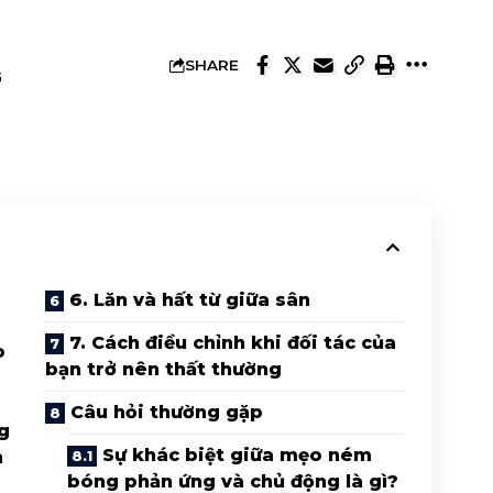
SHARE
G
6. Lăn và hất từ ​​giữa sân
7. Cách điều chỉnh khi đối tác của
o
bạn trở nên thất thường
Câu hỏi thường gặp
g
Sự khác biệt giữa mẹo ném
n
bóng phản ứng và chủ động là gì?