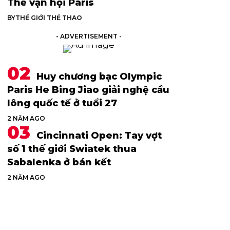
Thế vận hội Paris
BY
THẾ GIỚI THỂ THAO
- ADVERTISEMENT -
Huy chương bạc Olympic
Paris He Bing Jiao giải nghệ cầu
lông quốc tế ở tuổi 27
2 NĂM AGO
Cincinnati Open: Tay vợt
số 1 thế giới Swiatek thua
Sabalenka ở bán kết
2 NĂM AGO