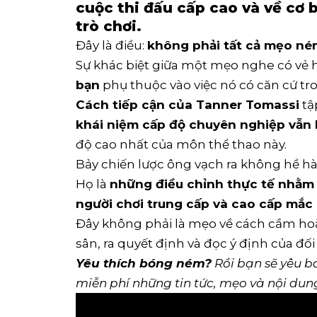
cuộc thi đấu cấp cao và về cơ 
trò chơi.
Đây là điều:
không phải tất cả
mẹo né
Sự khác biệt giữa một mẹo nghe có vẻ
bạn
phụ thuộc vào việc nó có căn cứ tro
Cách tiếp cận của Tanner Tomassi
tậ
khái niệm cấp độ chuyên nghiệp vẫn b
độ cao nhất của môn thể thao này.
Bảy chiến lược ông vạch ra không hề h
Họ là
những điều chỉnh thực tế nhằm 
người chơi trung cấp và cao cấp mắc 
Đây không phải là mẹo về cách cầm hoặc
sân, ra quyết định và đọc ý định của đố
Yêu thích bóng ném?
Rồi bạn sẽ yêu
bả
miễn phí những tin tức, mẹo và nội dun