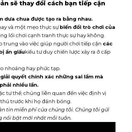
bản sẽ thay đổi cách bạn tiếp cận
m dưa chua
được tạo ra bằng nhau.
 hay và một mẹo thực sự
biến đổi trò chơi của
ng lối chơi cạnh tranh thực sự hay không.
p trung vào việc giúp người chơi tiếp cận
các
ị ẩn giấu
kiểu tư duy chiến lược xảy ra ở cấp
ào nhoáng hay phức tạp.
giải quyết chính xác những sai lầm mà
phải nhiều lần.
 tư thế; chúng liên quan đến việc định vị
i thủ trước khi họ đánh bóng.
n tin miễn phí của chúng tôi
. Chúng tôi gửi
g nổi bật mới nhất mỗi tuần.