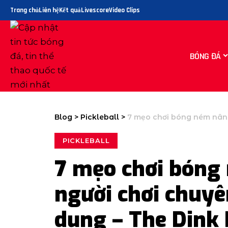
Trang chủ
Liên hệ
Kết quả
Livescore
Video Clips
BÓNG ĐÁ
Blog
>
Pickleball
>
7 mẹo chơi bóng ném nâng cao m
PICKLEBALL
7 mẹo chơi bóng
người chơi chuyê
dụng – The Dink 