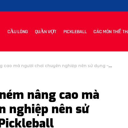
CẦU LÔNG
QUẦN VỢT
PICKLEBALL
CÁC MÔN THỂ TH
à người chơi chuyên nghiệp nên sử dụng – The Dink Pickleball
 ném nâng cao mà
n nghiệp nên sử
Pickleball