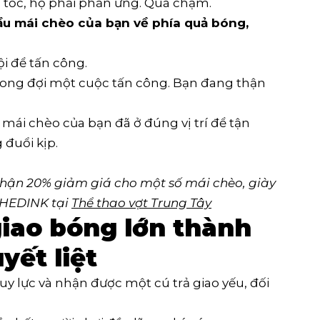
g tốc, họ phải phản ứng. Quá chậm.
ầu mái chèo của bạn về phía quả bóng,
i để tấn công.
mong đợi một cuộc tấn công. Bạn đang thận
 mái chèo của bạn đã ở đúng vị trí để tận
 đuổi kịp.
Nhận 20% giảm giá cho một số mái chèo, giày 
HEDINK tại 
Thể thao vợt Trung Tây
giao bóng lớn thành
yết liệt
y lực và nhận được một cú trả giao yếu, đối