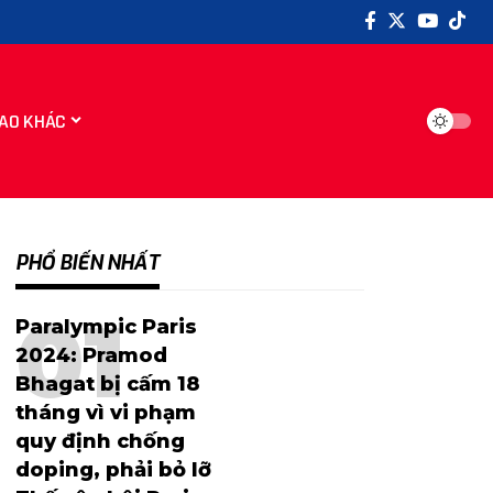
AO KHÁC
PHỔ BIẾN NHẤT
Paralympic Paris
2024: Pramod
Bhagat bị cấm 18
tháng vì vi phạm
quy định chống
doping, phải bỏ lỡ