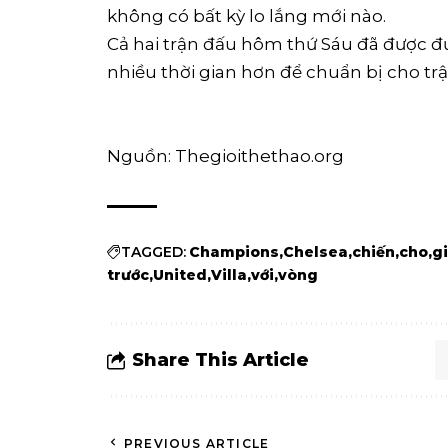
không có bất kỳ lo lắng mới nào.
Cả hai trận đấu hôm thứ Sáu đã được đư
nhiều thời gian hơn để chuẩn bị cho trậ
Nguồn: Thegioithethao.org
TAGGED:
Champions
Chelsea
chiến
cho
g
trước
United
Villa
với
vòng
Share This Article
PREVIOUS ARTICLE