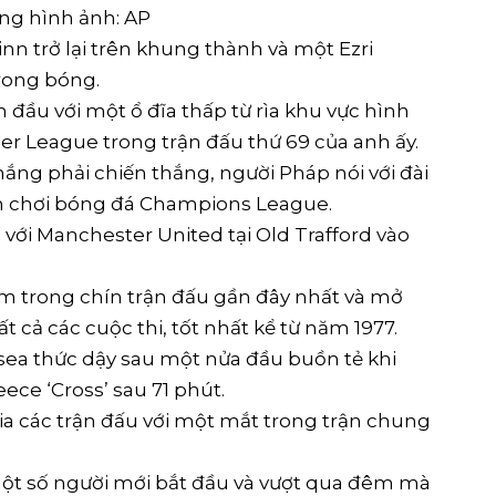
ụng hình ảnh: AP
nn trở lại trên khung thành và một Ezri
rong bóng.
đầu với một ổ đĩa thấp từ rìa khu vực hình
ier League trong trận đấu thứ 69 của anh ấy.
hắng phải chiến thắng, người Pháp nói với đài
n chơi bóng đá Champions League.
u với Manchester United tại Old Trafford vào
ám trong chín trận đấu gần đây nhất và mở
ất cả các cuộc thi, tốt nhất kể từ năm 1977.
lsea thức dậy sau một nửa đầu buồn tẻ khi
ece ‘Cross’ sau 71 phút.
a các trận đấu với một mắt trong trận chung
một số người mới bắt đầu và vượt qua đêm mà