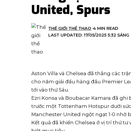
United, Spurs
THẾ GIỚI THỂ THAO
4 MIN READ
LAST UPDATED: 17/05/2025 5:32 SÁNG
Aston Villa và Chelsea đã thắng các tr
cho năm giải đấu hàng đầu Premier Le
tới vào thứ Sáu.
Ezri Konsa và Boubacar Kamara đã ghi b
trước một Tottenham Hotspur dưới sức
Manchester United ngột ngạt 1-0 nhờ bà
Kết quả đã khiến Chelsea ở vị trí thứ tư 
biệt mục tiêu.