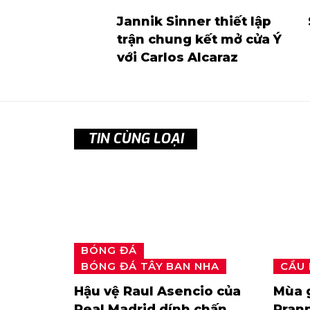
Jannik Sinner thiết lập
trận chung kết mở cửa Ý
với Carlos Alcaraz
TIN CÙNG LOẠI
BÓNG ĐÁ
BÓNG ĐÁ TÂY BAN NHA
CẦU
Hậu vệ Raul Asencio của
Mùa g
Real Madrid dính chấn
Prann