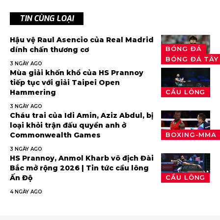
TIN CÙNG LOẠI
Hậu vệ Raul Asencio của Real Madrid
BÓNG ĐÁ
dính chấn thương cơ
BÓNG ĐÁ TÂY
3 NGÀY AGO
Mùa giải khốn khổ của HS Prannoy
tiếp tục với giải Taipei Open
Hammering
CẦU LÔNG
3 NGÀY AGO
Cháu trai của Idi Amin, Aziz Abdul, bị
loại khỏi trận đấu quyền anh ở
Commonwealth Games
BOXING-MMA
3 NGÀY AGO
HS Prannoy, Anmol Kharb vô địch Đài
Bắc mở rộng 2026 | Tin tức cầu lông
Ấn Độ
CẦU LÔNG
4 NGÀY AGO