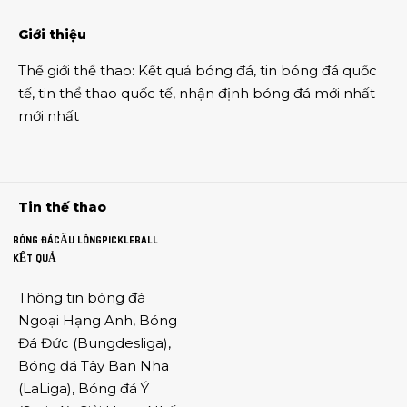
Giới thiệu
Thế giới thể thao
:
Kết quả bóng đá
,
tin bóng đá quốc
tế
,
tin thể thao
quốc tế,
nhận định bóng đá
mới nhất
mới nhất
Tin thế thao
BÓNG ĐÁ
CẦU LÔNG
PICKLEBALL
KẾT QUẢ
Thông tin
bóng đá
Ngoại Hạng Anh
,
Bóng
Đá Đức
(
Bungdesliga
),
Bóng đá Tây Ban Nha
(
LaLiga
),
Bóng đá Ý