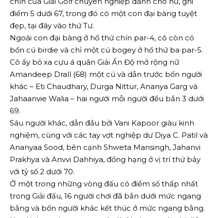
chín của Giải Golf chuyên nghiệp dành cho nữ, ghi
điểm 5 dưới 67, trong đó có một con đại bàng tuyệt
đẹp, tại đây vào thứ Tư.
Ngoài con đại bàng ở hố thứ chín par-4, cô còn có
bốn cú birdie và chỉ một cú bogey ở hố thứ ba par-5.
Cô ấy bỏ xa cựu á quân Giải Ấn Độ mở rộng nữ
Amandeep Drall (68) một cú và dẫn trước bốn người
khác – Eti Chaudhary, Durga Nittur, Ananya Garg và
Jahaanvie Walia – hai người mỗi người đều bắn 3 dưới
69.
Sáu người khác, dẫn đầu bởi Vani Kapoor giàu kinh
nghiệm, cùng với các tay vợt nghiệp dư Diya C. Patil và
Ananyaa Sood, bên cạnh Shweta Mansingh, Jahanvi
Prakhya và Anvvi Dahhiya, đồng hạng ở vị trí thứ bảy
với tỷ số 2 dưới 70.
Ở một trong những vòng đấu có điểm số thấp nhất
trong Giải đấu, 16 người chơi đã bắn dưới mức ngang
bằng và bốn người khác kết thúc ở mức ngang bằng.