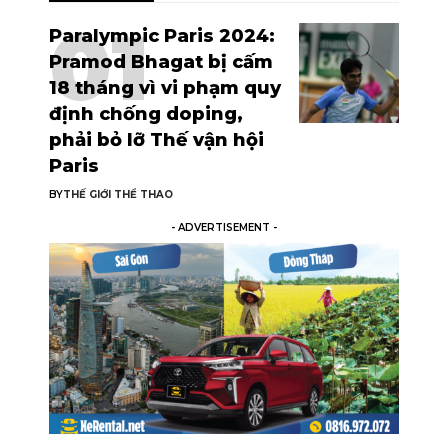
Paralympic Paris 2024:
Pramod Bhagat bị cấm
18 tháng vì vi phạm quy
định chống doping,
phải bỏ lỡ Thế vận hội
Paris
BY
THẾ GIỚI THỂ THAO
- ADVERTISEMENT -