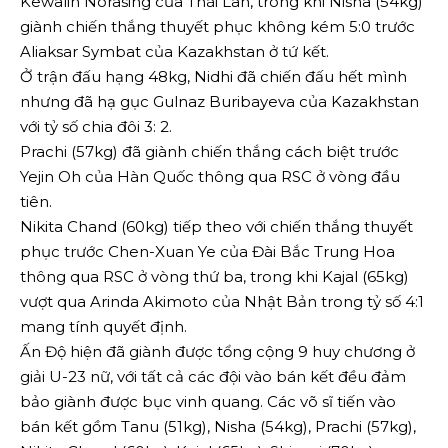
Kewalin Norasing của Thái Lan, trong khi Nisha (54kg)
giành chiến thắng thuyết phục không kém 5:0 trước
Aliaksar Symbat của Kazakhstan ở tứ kết.
Ở trận đấu hạng 48kg, Nidhi đã chiến đấu hết mình
nhưng đã hạ gục Gulnaz Buribayeva của Kazakhstan
với tỷ số chia đôi 3: 2.
Prachi (57kg) đã giành chiến thắng cách biệt trước
Yejin Oh của Hàn Quốc thông qua RSC ở vòng đầu
tiên.
Nikita Chand (60kg) tiếp theo với chiến thắng thuyết
phục trước Chen-Xuan Ye của Đài Bắc Trung Hoa
thông qua RSC ở vòng thứ ba, trong khi Kajal (65kg)
vượt qua Arinda Akimoto của Nhật Bản trong tỷ số 4:1
mang tính quyết định.
Ấn Độ hiện đã giành được tổng cộng 9 huy chương ở
giải U-23 nữ, với tất cả các đội vào bán kết đều đảm
bảo giành được bục vinh quang. Các võ sĩ tiến vào
bán kết gồm Tanu (51kg), Nisha (54kg), Prachi (57kg),