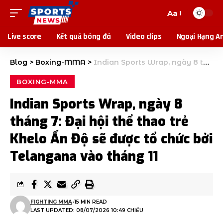
Aa
Live score
Kết quả bóng đá
Video clips
Ngoại Hạng A
Blog
>
Boxing-MMA
>
Indian Sports Wrap, ngày 8 tháng 7: Đại hội thể thao trẻ Khelo Ấn Độ sẽ được tổ chức bởi Telangana vào tháng 11
BOXING-MMA
Indian Sports Wrap, ngày 8
tháng 7: Đại hội thể thao trẻ
Khelo Ấn Độ sẽ được tổ chức bởi
Telangana vào tháng 11
FIGHTING MMA
15 MIN READ
LAST UPDATED: 08/07/2026 10:49 CHIỀU