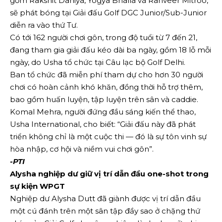
gồm Rakshit Dahiya, Yogya Bhalla và Ranveer Mitroo,
sẽ phát bóng tại Giải đấu Golf DGC Junior/Sub-Junior
diễn ra vào thứ Tư.
Có tới 162 người chơi gôn, trong độ tuổi từ 7 đến 21,
đang tham gia giải đấu kéo dài ba ngày, gồm 18 lỗ mỗi
ngày, do Usha tổ chức tại Câu lạc bộ Golf Delhi.
Ban tổ chức đã miễn phí tham dự cho hơn 30 người
chơi có hoàn cảnh khó khăn, đồng thời hỗ trợ thêm,
bao gồm huấn luyện, tập luyện trên sân và caddie.
Komal Mehra, người đứng đầu sáng kiến ​​thể thao,
Usha International, cho biết: “Giải đấu này đã phát
triển không chỉ là một cuộc thi — đó là sự tôn vinh sự
hòa nhập, cơ hội và niềm vui chơi gôn”.
-PTI
Alysha nghiệp dư giữ vị trí dẫn đầu one-shot trong
sự kiện WPGT
Nghiệp dư Alysha Dutt đã giành được vị trí dẫn đầu
một cú đánh trên một sân tập đầy sao ở chặng thứ