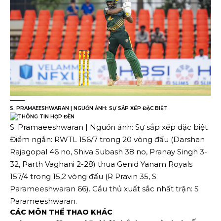
S. PRAMAEESHWARAN | NGUỒN ẢNH: SỰ SẮP XẾP ĐẶC BIỆT
S. Pramaeeshwaran | Nguồn ảnh: Sự sắp xếp đặc biệt
Điểm ngắn: RWTL 156/7 trong 20 vòng đấu (Darshan
Rajagopal 46 no, Shiva Subash 38 no, Pranay Singh 3-
32, Parth Vaghani 2-28) thua Genid Yanam Royals
157/4 trong 15,2 vòng đấu (R Pravin 35, S
Parameeshwaran 66). Cầu thủ xuất sắc nhất trận: S
Parameeshwaran.
CÁC MÔN THỂ THAO KHÁC