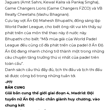
Jaguars (Amit Sahni, Kewal Kalra và Pankaj Singha),
Game Changers Lions (Game Changers FZCO) và VB
Realty Cheetahs (Vashu Bhagnani).
Cựu tay vợt Ấn Độ Mahesh Bhupathi, đồng sáng lập
World Padel League, cho biết ông rất vui khi thấy sự
phát triển của môn thể thao này ở nước này.
Bhupathi cho biết: “Mỗi mùa giải của World Padel
League đều củng cố đà phát triển của padel ở Ấn Độ.
Ấn Độ đang nhanh chóng trở thành một trong những
câu chuyện tăng trưởng thú vị nhất của padel trên
toàn cầu”.
Danh sách cầu thủ đầy đủ, lịch thi đấu và lịch thi đấu
sẽ được công bố trong những tuần tới.
-PTI
BẮN CUNG
Giải bắn cung thế giới giai đoạn 4, Madrid: Đội
tuyển nữ Ấn Độ chắc chắn giành huy chương, vào
chung kết