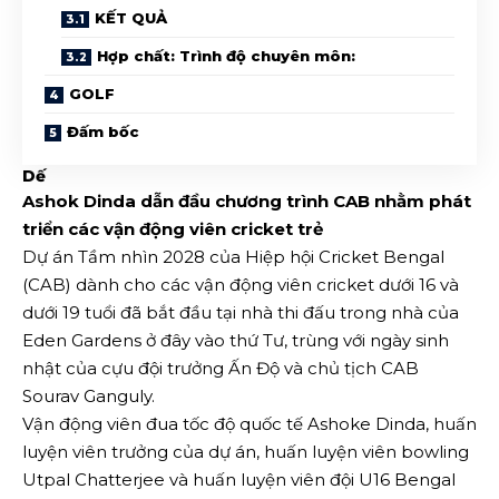
KẾT QUẢ
Hợp chất: Trình độ chuyên môn:
GOLF
Đấm bốc
Dế
Ashok Dinda dẫn đầu chương trình CAB nhằm phát
triển các vận động viên cricket trẻ
Dự án Tầm nhìn 2028 của Hiệp hội Cricket Bengal
(CAB) dành cho các vận động viên cricket dưới 16 và
dưới 19 tuổi đã bắt đầu tại nhà thi đấu trong nhà của
Eden Gardens ở đây vào thứ Tư, trùng với ngày sinh
nhật của cựu đội trưởng Ấn Độ và chủ tịch CAB
Sourav Ganguly.
Vận động viên đua tốc độ quốc tế Ashoke Dinda, huấn
luyện viên trưởng của dự án, huấn luyện viên bowling
Utpal Chatterjee và huấn luyện viên đội U16 Bengal