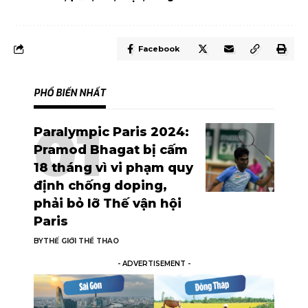
Facebook
PHỔ BIẾN NHẤT
Paralympic Paris 2024:
Pramod Bhagat bị cấm
18 tháng vì vi phạm quy
định chống doping,
phải bỏ lỡ Thế vận hội
Paris
BY
THẾ GIỚI THỂ THAO
- ADVERTISEMENT -