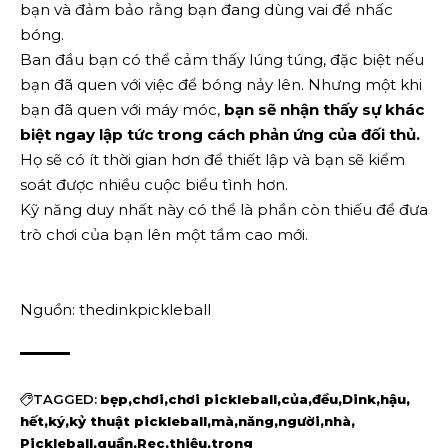
bạn và đảm bảo rằng bạn đang dùng vai để nhấc
bóng.
Ban đầu bạn có thể cảm thấy lúng túng, đặc biệt nếu
bạn đã quen với việc để bóng nảy lên. Nhưng một khi
bạn đã quen với máy móc,
bạn sẽ nhận thấy sự khác
biệt ngay lập tức trong cách phản ứng của đối thủ.
Họ sẽ có ít thời gian hơn để thiết lập và bạn sẽ kiểm
soát được nhiều cuộc biểu tình hơn.
Kỹ năng duy nhất này có thể là phần còn thiếu để đưa
trò chơi của bạn lên một tầm cao mới.
Nguồn: thedinkpickleball
TAGGED:
bẹp
chơi
chơi pickleball
của
đều
Dink
hậu
hết
ký
kỷ thuật pickleball
mà
năng
người
nhà
Pickleball
quần
Rec
thiệu
trong