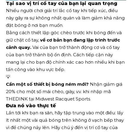
Tại sao vị trí cổ tay của bạn lại quan trọng
Nhiều người chơi giải trí lắc cổ tay khi tiếp xúc, điều
này gây ra sự không nhất quán và làm giảm khả năng
đặt bóng ở nơi bạn muốn.
Bằng cách thiết lập góc chèo trước khi bóng đến và
giữ chặt cổ tay,
về cơ bản bạn đang lập trình trước
cảnh quay.
Vai của bạn trở thành động cơ và cổ tay
của bạn trở thành bộ ổn định. Cách tiếp cận này
mang lại cho bạn độ chính xác cao hơn nhiều khi bạn
tấn công vào khu vực bếp.
💡
Cần một số thiết bị bóng ném mới?
Nhận giảm giá
20% cho một số mái chèo, giày, v.v. khi nhập mã
THEDINK tại Midwest Racquet Sports
Đưa nó vào thực tế
Lần tới khi bạn ra sân, hãy tập trung vào một điều: lấy
ít nhất một vài quả bóng trên không ở vạch bếp thay
vì để chúng nảy lên. Hãy chú ý đến vị trí cổ tay của