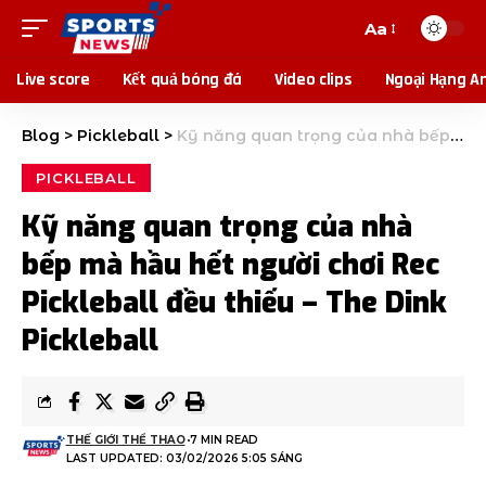
Aa
Live score
Kết quả bóng đá
Video clips
Ngoại Hạng A
Blog
>
Pickleball
>
Kỹ năng quan trọng của nhà bếp mà hầu hết người chơi Rec Pickleball đều thiếu – The Dink Pickleball
PICKLEBALL
Kỹ năng quan trọng của nhà
bếp mà hầu hết người chơi Rec
Pickleball đều thiếu – The Dink
Pickleball
THẾ GIỚI THỂ THAO
7 MIN READ
LAST UPDATED: 03/02/2026 5:05 SÁNG