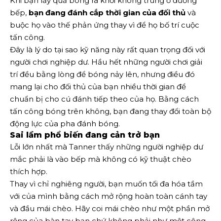
Khi bạn lấy quả bóng ra khỏi không trung ở đường
bếp,
bạn đang đánh cắp thời gian của đối thủ
và
buộc họ vào thế phản ứng thay vì để họ bố trí cuộc
tấn công.
Đây là lý do tại sao kỹ năng này rất quan trọng đối với
người chơi nghiệp dư. Hầu hết những người chơi giải
trí đều bằng lòng để bóng nảy lên, nhưng điều đó
mang lại cho đối thủ của bạn nhiều thời gian để
chuẩn bị cho cú đánh tiếp theo của họ. Bằng cách
tấn công bóng trên không, bạn đang thay đổi toàn bộ
động lực của pha đánh bóng.
Sai lầm phổ biến đang cản trở bạn
Lỗi lớn nhất mà Tanner thấy những người nghiệp dư
mắc phải là vào bếp mà không có kỹ thuật chèo
thích hợp.
Thay vì chỉ nghiêng người, bạn muốn tối đa hóa tầm
với của mình bằng cách mở rộng hoàn toàn cánh tay
và đầu mái chèo. Hãy coi mái chèo như một phần mở
rộng của bàn tay bạn chứ không phải như một công