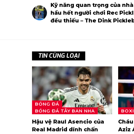
Kỹ năng quan trọng của nh
hầu hết người chơi Rec Pickl
đều thiếu – The Dink Pickleb
TIN CÙNG LOẠI
BÓNG ĐÁ
BÓNG ĐÁ TÂY BAN NHA
BOX
Hậu vệ Raul Asencio của
Cháu 
Real Madrid dính chấn
Aziz 