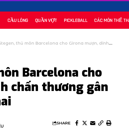
CẦU LÔNG
QUẦN VỢT
PICKLEBALL
CÁC MÔN THỂ TH
egen, thủ môn Barcelona cho Girona mượn, dính chấn thương gân kheo ở trận thứ hai
môn Barcelona cho
nh chấn thương gân
ai
SHARE
ỀU