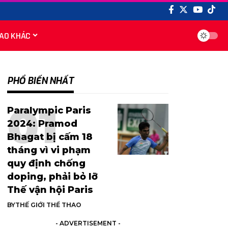
AO KHÁC
PHỔ BIẾN NHẤT
Paralympic Paris
2024: Pramod
Bhagat bị cấm 18
tháng vì vi phạm
quy định chống
doping, phải bỏ lỡ
Thế vận hội Paris
BY
THẾ GIỚI THỂ THAO
- ADVERTISEMENT -