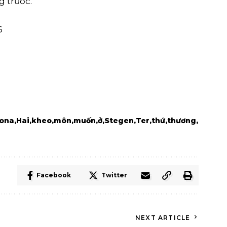
g trước.
6
rona
Hai
kheo
môn
muốn
ở
Stegen
Ter
thứ
thương
Facebook
Twitter
NEXT ARTICLE