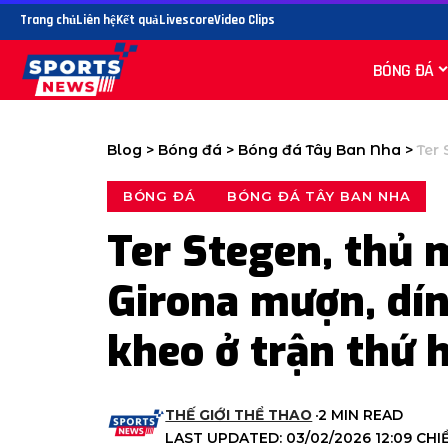
Trang chủ
Liên hệ
Kết quả
Livescore
Video Clips
BÓNG ĐÁ
Blog
>
Bóng đá
>
Bóng đá Tây Ban Nha
>
Ter St
BÓNG ĐÁ
BÓNG ĐÁ TÂY BAN NHA
Ter Stegen, thủ 
Girona mượn, dí
kheo ở trận thứ h
THẾ GIỚI THỂ THAO
2 MIN READ
LAST UPDATED: 03/02/2026 12:09 CHI