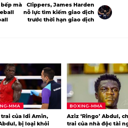
à bếp mà
Clippers, James Harden
eball
nỗ lực tìm kiếm giao dịch
all
trước thời hạn giao dịch
ING-MMA
BOXING-MMA
trai của Idi Amin,
Aziz ‘Ringo’ Abdul, c
Abdul, bị loại khỏi
trai của nhà độc tài n