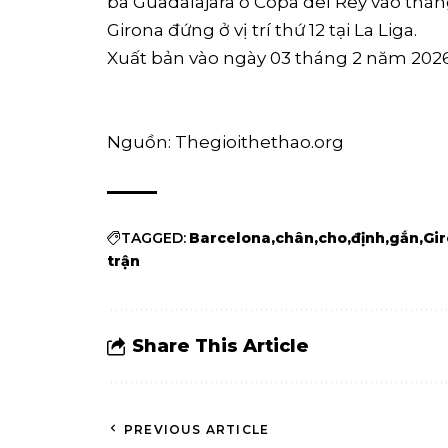
ba Guadalajara ở Copa del Rey vào thán
Girona đứng ở vị trí thứ 12 tại La Liga.
Xuất bản vào ngày 03 tháng 2 năm 202
Nguồn: Thegioithethao.org
TAGGED:
Barcelona
chân
cho
định
gắn
Gi
trận
Share This Article
PREVIOUS ARTICLE