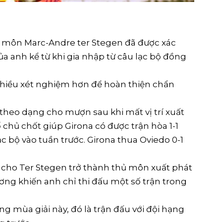
ủ môn Marc-Andre ter Stegen đã được xác
ủa anh kể từ khi gia nhập từ câu lạc bộ đồng
 nhiều xét nghiệm hơn để hoàn thiện chẩn
 theo dạng cho mượn sau khi mất vị trí xuất
ố chủ chốt giúp Girona có được trận hòa 1-1
ạc bộ vào tuần trước. Girona thua Oviedo 0-1
 cho Ter Stegen trở thành thủ môn xuất phát
ơng khiến anh chỉ thi đấu một số trận trong
g mùa giải này, đó là trận đấu với đội hạng